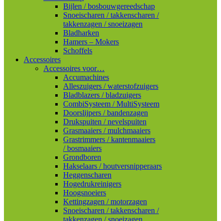
Bijlen / bosbouwgereedschap
Snoeischaren / takkenscharen /
takkenzagen / snoeizagen
Bladharken
Hamers – Mokers
Schoffels
Accessoires
Accessoires voor…
Accumachines
Alleszuigers / waterstofzuigers
Bladblazers / bladzuigers
CombiSysteem / MultiSysteem
Doorslijpers / bandenzagen
Drukspuiten / nevelspuiten
Grasmaaiers / mulchmaaiers
Grastrimmers / kantenmaaiers
/ bosmaaiers
Grondboren
Hakselaars / houtversnipperaars
Heggenscharen
Hogedrukreinigers
Hoogsnoeiers
Kettingzagen / motorzagen
Snoeischaren / takkenscharen /
takkenzagen / snoeizagen