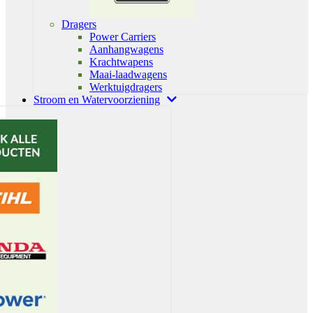
Dragers
Power Carriers
Aanhangwagens
Krachtwapens
Maai-laadwagens
Werktuigdragers
Stroom en Watervoorziening