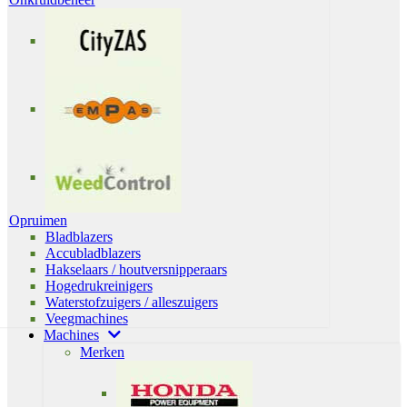
Opruimen
Bladblazers
Accubladblazers
Hakselaars / houtversnipperaars
Hogedrukreinigers
Waterstofzuigers / alleszuigers
Veegmachines
Machines
Merken