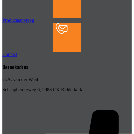
Productaanvraag
Contact
Bezoekadres
G.A. van der Waal
Schaapherderweg 6, 2988 CK Ridderkerk