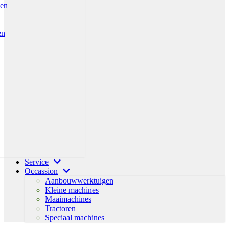
gen
en
Service
Occassion
Aanbouwwerktuigen
Kleine machines
Maaimachines
Tractoren
Speciaal machines