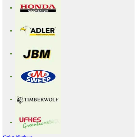
Onkruidbeheer