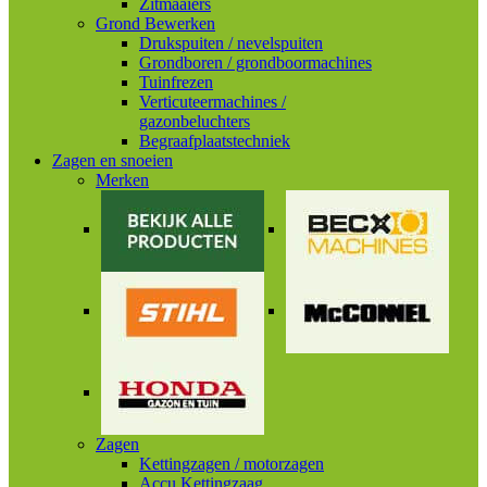
Zitmaaiers
Grond Bewerken
Drukspuiten / nevelspuiten
Grondboren / grondboormachines
Tuinfrezen
Verticuteermachines /
gazonbeluchters
Begraafplaatstechniek
Zagen en snoeien
Merken
Zagen
Kettingzagen / motorzagen
Accu Kettingzaag