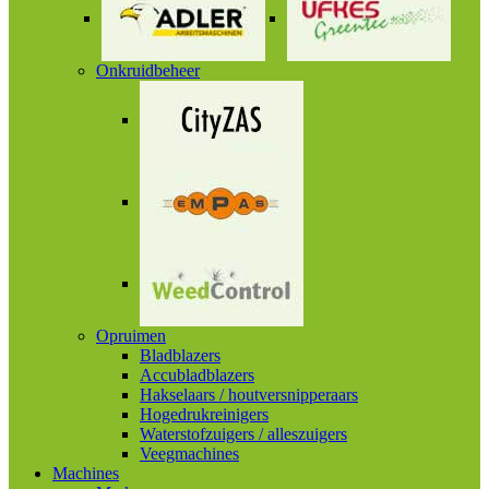
Onkruidbeheer
Opruimen
Bladblazers
Accubladblazers
Hakselaars / houtversnipperaars
Hogedrukreinigers
Waterstofzuigers / alleszuigers
Veegmachines
Machines