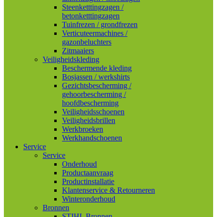
Steenketttingzagen /
betonketttingzagen
Tuinfrezen / grondfrezen
Verticuteermachines /
gazonbeluchters
Zitmaaiers
Veiligheidskleding
Beschermende kleding
Bosjassen / werkshirts
Gezichtsbescherming /
gehoorbescherming /
hoofdbescherming
Veiligheidsschoenen
Veiligheidsbrillen
Werkbroeken
Werkhandschoenen
Service
Service
Onderhoud
Productaanvraag
Productinstallatie
Klantenservice & Retourneren
Winteronderhoud
Bronnen
STIHL Bronnen