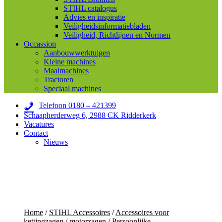
STIHL catalogus
Advies en inspiratie
Veiligheidsinformatiebladen
Veiligheid, Richtlijnen en Normen
Occassion
Aanbouwwerktuigen
Kleine machines
Maaimachines
Tractoren
Speciaal machines
Telefoon 0180 – 421399
Schaapherderweg 6, 2988 CK Ridderkerk
Vacatures
Contact
Nieuws
Home
/
STIHL Accessoires
/
Accessoires voor
kettingzagen / motorzagen
/
Persoonlijke