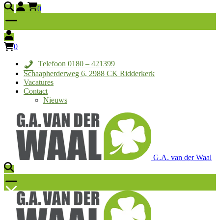
0
0
Telefoon 0180 – 421399
Schaapherderweg 6, 2988 CK Ridderkerk
Vacatures
Contact
Nieuws
G.A. van der Waal