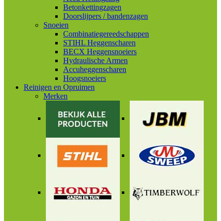
Betonkettingzagen
Doorslijpers / bandenzagen
Snoeien
Combinatiegereedschappen
STIHL Heggenscharen
BECX Heggensnoeiers
Hydraulische Armen
Accuheggenscharen
Hoogsnoeiers
Reinigen en Opruimen
Merken