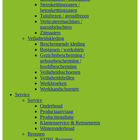
Steenketttingzagen /
betonketttingzagen
Tuinfrezen / grondfrezen
Verticuteermachines /
gazonbeluchters
Zitmaaiers
Veiligheidskleding
Beschermende kleding
Bosjassen / werkshirts
Gezichtsbescherming /
gehoorbescherming /
hoofdbescherming
Veiligheidsschoenen
Veiligheidsbrillen
Werkbroeken
Werkhandschoenen
Service
Service
Onderhoud
Productaanvraag
Productinstallatie
Klantenservice & Retourneren
Winteronderhoud
Bronnen
STIHL Bronnen