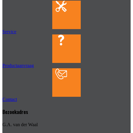
Service
Productaanvraag
Contact
Bezoekadres
G.A. van der Waal