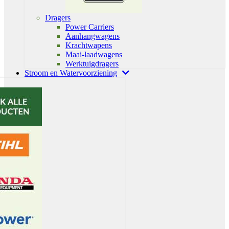
Dragers
Power Carriers
Aanhangwagens
Krachtwapens
Maai-laadwagens
Werktuigdragers
Stroom en Watervoorziening