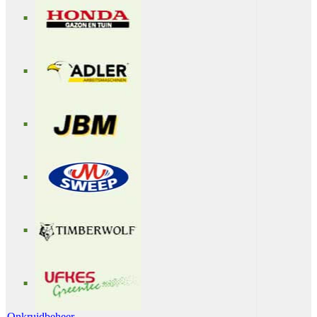
Onkruidbeheer