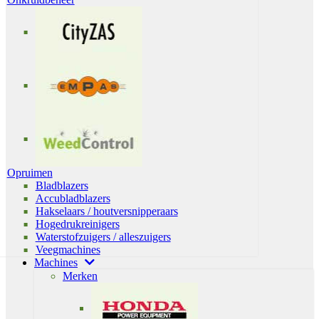
Opruimen
Bladblazers
Accubladblazers
Hakselaars / houtversnipperaars
Hogedrukreinigers
Waterstofzuigers / alleszuigers
Veegmachines
Machines
Merken