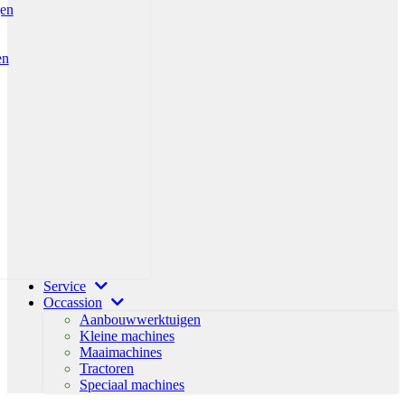
gen
en
Service
Occassion
Aanbouwwerktuigen
Kleine machines
Maaimachines
Tractoren
Speciaal machines