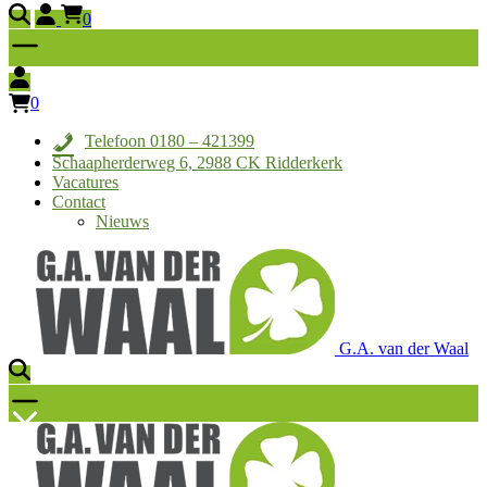
0
0
Telefoon 0180 – 421399
Schaapherderweg 6, 2988 CK Ridderkerk
Vacatures
Contact
Nieuws
G.A. van der Waal