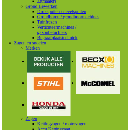
Zitmaaiers
Grond Bewerken
Drukspuiten / nevelspuiten
Grondboren / grondboormachines
Tuinfrezen
Verticuteermachines /
gazonbeluchters
Begraafplaatstechniek
Zagen en snoeien
Merken
Zagen
Kettingzagen / motorzagen
Accu Kettingzaag