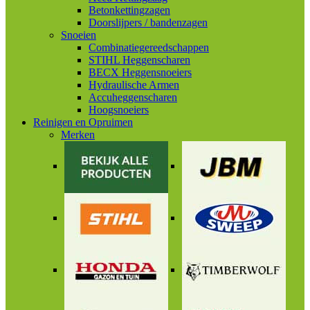
Betonkettingzagen
Doorslijpers / bandenzagen
Snoeien
Combinatiegereedschappen
STIHL Heggenscharen
BECX Heggensnoeiers
Hydraulische Armen
Accuheggenscharen
Hoogsnoeiers
Reinigen en Opruimen
Merken