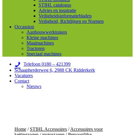
STIHL catalogus
Advies en inspiratie
Veiligheidsinformatiebladen
Veiligheid, Richtlijnen en Normen
Occassion
Aanbouwwerktuigen
Kleine machines
Maaimachines
Tractoren
Speciaal machines
Telefoon 0180 – 421399
Schaapherderweg 6, 2988 CK Ridderkerk
Vacatures
Contact
Nieuws
Home
/
STIHL Accessoires
/
Accessoires voor
kettingzagen / motorzagen
/
Persoonlijke