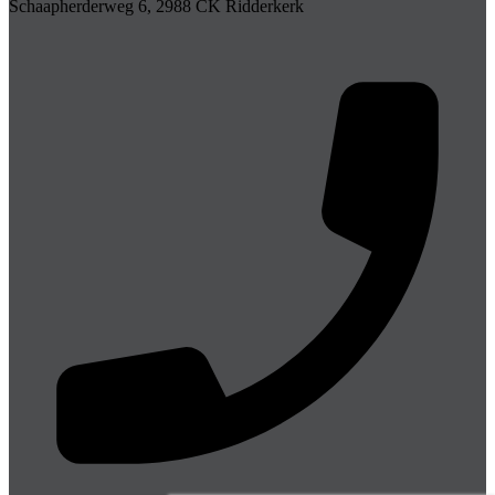
Schaapherderweg 6, 2988 CK Ridderkerk