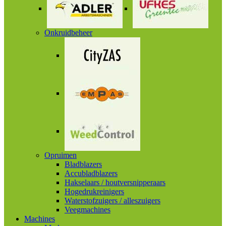
Onkruidbeheer
Opruimen
Bladblazers
Accubladblazers
Hakselaars / houtversnipperaars
Hogedrukreinigers
Waterstofzuigers / alleszuigers
Veegmachines
Machines