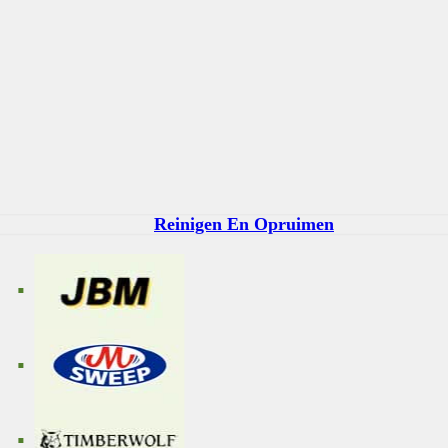
Reinigen En Opruimen