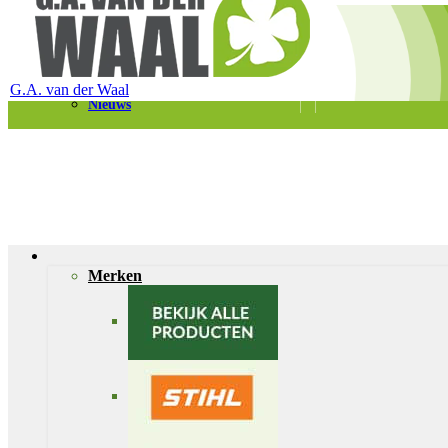
Telefoon 0180 – 421399
Schaapherderweg 6, 2988 CK Ridderkerk
Vacatures
Contact
G.A. van der Waal
Nieuws
Merken