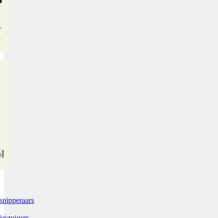
snipperaars
leszuigers