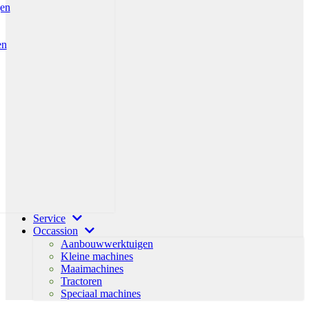
gen
en
Service
Occassion
Aanbouwwerktuigen
Kleine machines
Maaimachines
Tractoren
Speciaal machines