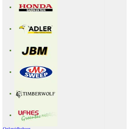
Onkruidbeheer