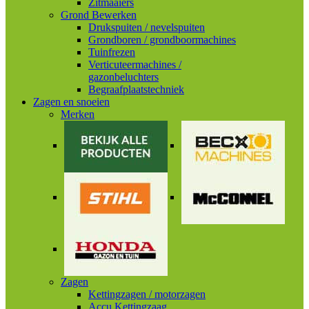
Zitmaaiers
Grond Bewerken
Drukspuiten / nevelspuiten
Grondboren / grondboormachines
Tuinfrezen
Verticuteermachines /
gazonbeluchters
Begraafplaatstechniek
Zagen en snoeien
Merken
Zagen
Kettingzagen / motorzagen
Accu Kettingzaag