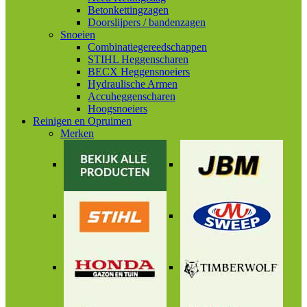
Betonkettingzagen
Doorslijpers / bandenzagen
Snoeien
Combinatiegereedschappen
STIHL Heggenscharen
BECX Heggensnoeiers
Hydraulische Armen
Accuheggenscharen
Hoogsnoeiers
Reinigen en Opruimen
Merken