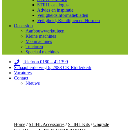
STIHL catalogus
Advies en inspiratie
Veiligheidsinformatiebladen
Veiligheid, Richtlijnen en Normen
Occassion
Aanbouwwerktuigen
Kleine machines
Maaimachines
Tractoren
Speciaal machines
Telefoon 0180 – 421399
Schaapherderweg 6, 2988 CK Ridderkerk
Vacatures
Contact
Nieuws
Home
/
STIHL Accessoires
/
STIHL Kits
/
Upgrade