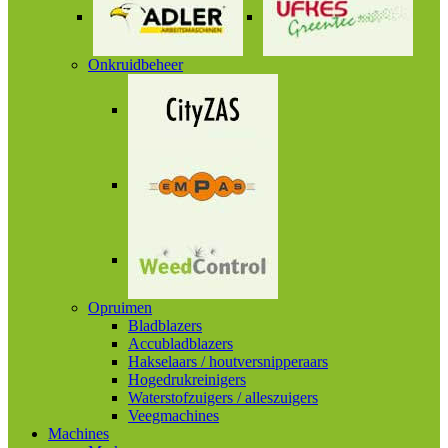
Onkruidbeheer
Opruimen
Bladblazers
Accubladblazers
Hakselaars / houtversnipperaars
Hogedrukreinigers
Waterstofzuigers / alleszuigers
Veegmachines
Machines