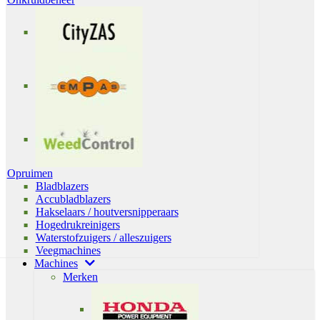
Opruimen
Bladblazers
Accubladblazers
Hakselaars / houtversnipperaars
Hogedrukreinigers
Waterstofzuigers / alleszuigers
Veegmachines
Machines
Merken