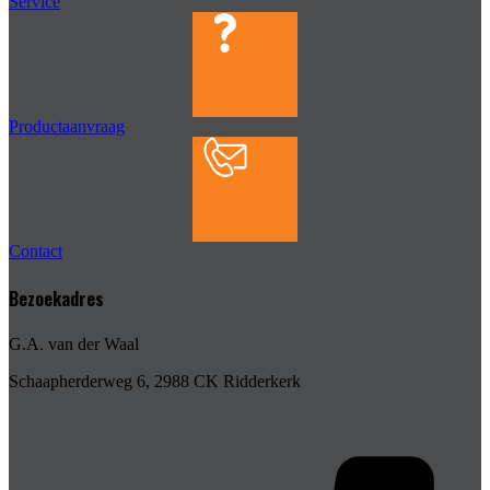
Service
Productaanvraag
Contact
Bezoekadres
G.A. van der Waal
Schaapherderweg 6, 2988 CK Ridderkerk