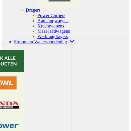
Dragers
Power Carriers
Aanhangwagens
Krachtwapens
Maai-laadwagens
Werktuigdragers
Stroom en Watervoorziening