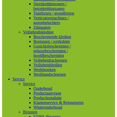
Steenketttingzagen /
betonketttingzagen
Tuinfrezen / grondfrezen
Verticuteermachines /
gazonbeluchters
Zitmaaiers
Veiligheidskleding
Beschermende kleding
Bosjassen / werkshirts
Gezichtsbescherming /
gehoorbescherming /
hoofdbescherming
Veiligheidsschoenen
Veiligheidsbrillen
Werkbroeken
Werkhandschoenen
Service
Service
Onderhoud
Productaanvraag
Productinstallatie
Klantenservice & Retourneren
Winteronderhoud
Bronnen
STIHL Bronnen