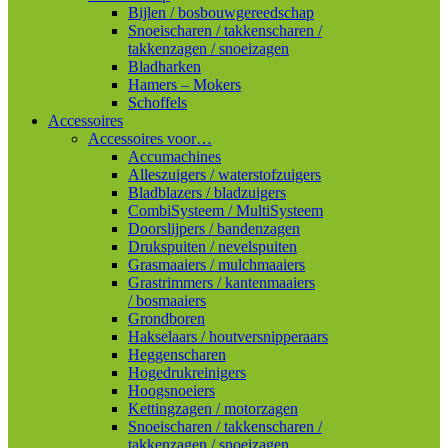
Bijlen / bosbouwgereedschap
Snoeischaren / takkenscharen /
takkenzagen / snoeizagen
Bladharken
Hamers – Mokers
Schoffels
Accessoires
Accessoires voor…
Accumachines
Alleszuigers / waterstofzuigers
Bladblazers / bladzuigers
CombiSysteem / MultiSysteem
Doorslijpers / bandenzagen
Drukspuiten / nevelspuiten
Grasmaaiers / mulchmaaiers
Grastrimmers / kantenmaaiers
/ bosmaaiers
Grondboren
Hakselaars / houtversnipperaars
Heggenscharen
Hogedrukreinigers
Hoogsnoeiers
Kettingzagen / motorzagen
Snoeischaren / takkenscharen /
takkenzagen / snoeizagen