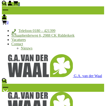
0
0
Telefoon 0180 – 421399
Schaapherderweg 6, 2988 CK Ridderkerk
Vacatures
Contact
Nieuws
G.A. van der Waal