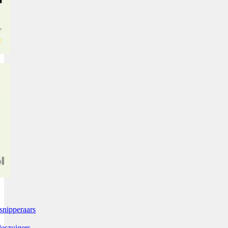
snipperaars
leszuigers