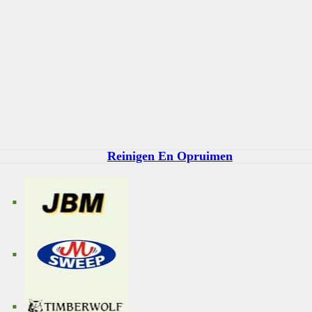
Reinigen En Opruimen