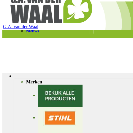
Telefoon 0180 – 421399
Schaapherderweg 6, 2988 CK Ridderkerk
Vacatures
Contact
G.A. van der Waal
Nieuws
Merken