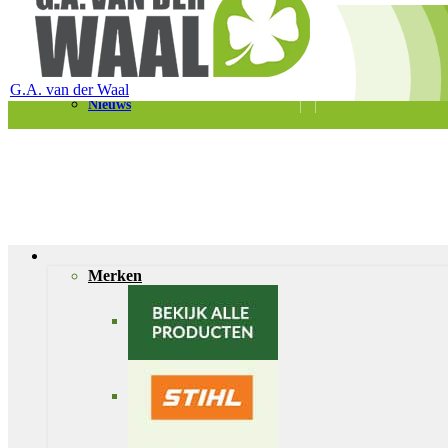
Telefoon 0180 – 421399
Schaapherderweg 6, 2988 CK Ridderkerk
Vacatures
Contact
G.A. van der Waal
Nieuws
Merken