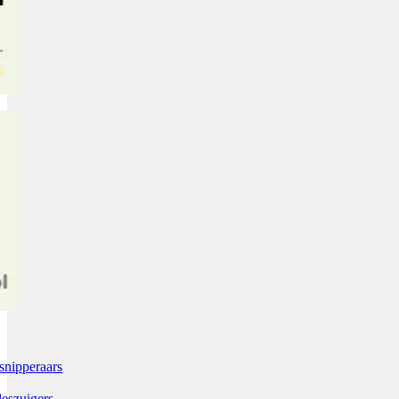
snipperaars
leszuigers