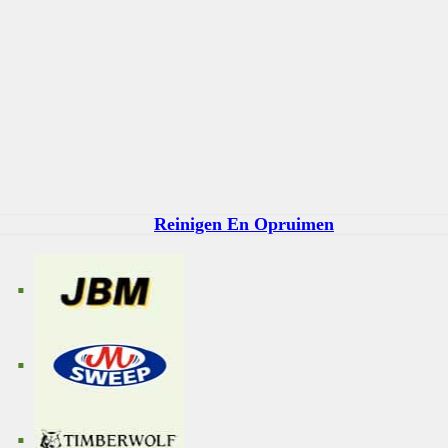
Reinigen En Opruimen