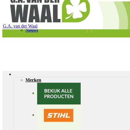
Telefoon 0180 – 421399
Schaapherderweg 6, 2988 CK Ridderkerk
Vacatures
Contact
G.A. van der Waal
Nieuws
Merken