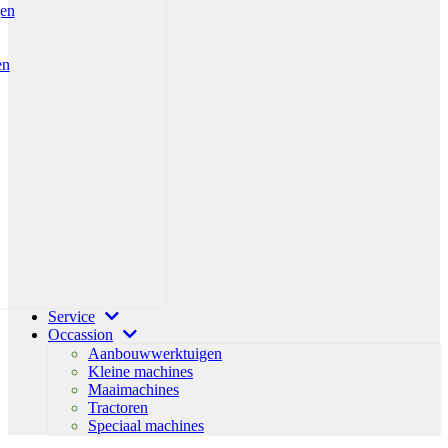
gen
en
Service
Occassion
Aanbouwwerktuigen
Kleine machines
Maaimachines
Tractoren
Speciaal machines