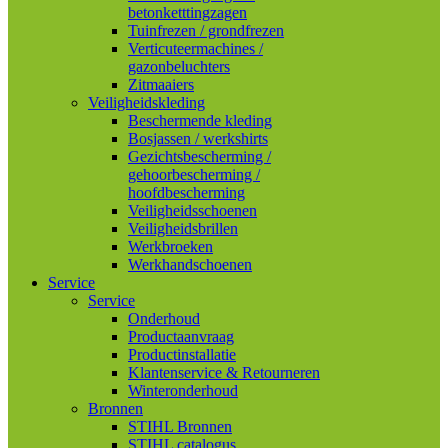
betonketttingzagen
Tuinfrezen / grondfrezen
Verticuteermachines /
gazonbeluchters
Zitmaaiers
Veiligheidskleding
Beschermende kleding
Bosjassen / werkshirts
Gezichtsbescherming /
gehoorbescherming /
hoofdbescherming
Veiligheidsschoenen
Veiligheidsbrillen
Werkbroeken
Werkhandschoenen
Service
Service
Onderhoud
Productaanvraag
Productinstallatie
Klantenservice & Retourneren
Winteronderhoud
Bronnen
STIHL Bronnen
STIHL catalogus