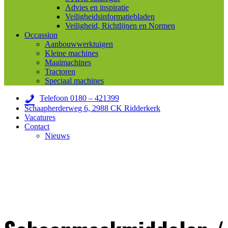
Advies en inspiratie
Veiligheidsinformatiebladen
Veiligheid, Richtlijnen en Normen
Occassion
Aanbouwwerktuigen
Kleine machines
Maaimachines
Tractoren
Speciaal machines
Telefoon 0180 – 421399
Schaapherderweg 6, 2988 CK Ridderkerk
Vacatures
Contact
Nieuws