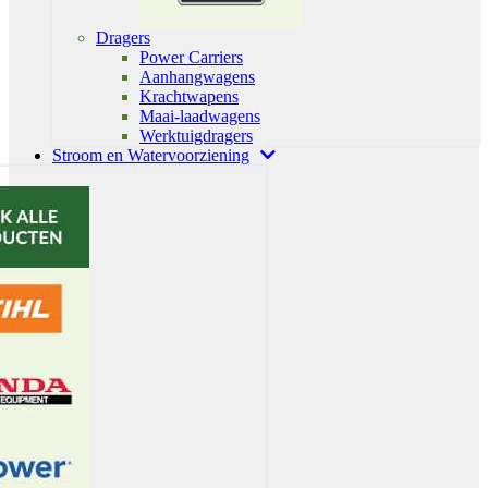
Dragers
Power Carriers
Aanhangwagens
Krachtwapens
Maai-laadwagens
Werktuigdragers
Stroom en Watervoorziening