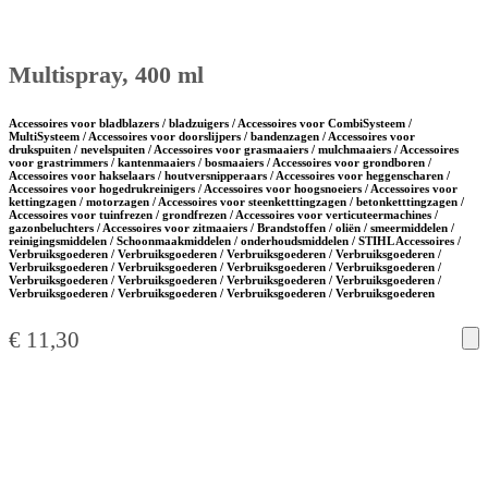
Multispray, 400 ml
Accessoires voor bladblazers / bladzuigers / Accessoires voor CombiSysteem /
MultiSysteem / Accessoires voor doorslijpers / bandenzagen / Accessoires voor
drukspuiten / nevelspuiten / Accessoires voor grasmaaiers / mulchmaaiers / Accessoires
voor grastrimmers / kantenmaaiers / bosmaaiers / Accessoires voor grondboren /
Accessoires voor hakselaars / houtversnipperaars / Accessoires voor heggenscharen /
Accessoires voor hogedrukreinigers / Accessoires voor hoogsnoeiers / Accessoires voor
kettingzagen / motorzagen / Accessoires voor steenketttingzagen / betonketttingzagen /
Accessoires voor tuinfrezen / grondfrezen / Accessoires voor verticuteermachines /
gazonbeluchters / Accessoires voor zitmaaiers / Brandstoffen / oliën / smeermiddelen /
reinigingsmiddelen / Schoonmaakmiddelen / onderhoudsmiddelen / STIHL Accessoires /
Verbruiksgoederen / Verbruiksgoederen / Verbruiksgoederen / Verbruiksgoederen /
Verbruiksgoederen / Verbruiksgoederen / Verbruiksgoederen / Verbruiksgoederen /
Verbruiksgoederen / Verbruiksgoederen / Verbruiksgoederen / Verbruiksgoederen /
Verbruiksgoederen / Verbruiksgoederen / Verbruiksgoederen / Verbruiksgoederen
€
11,30