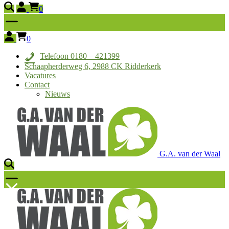
0
0
Telefoon 0180 – 421399
Schaapherderweg 6, 2988 CK Ridderkerk
Vacatures
Contact
Nieuws
G.A. van der Waal