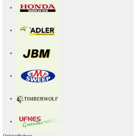
Onkruidbeheer