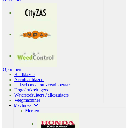
Opruimen
Bladblazers
Accubladblazers
Hakselaars / houtversnipperaars
Hogedrukreinigers
Waterstofzuigers / alleszuigers
Veegmachines
Machines
Merken