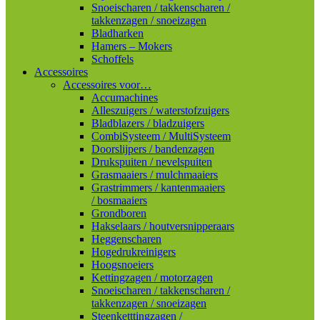
Snoeischaren / takkenscharen /
takkenzagen / snoeizagen
Bladharken
Hamers – Mokers
Schoffels
Accessoires
Accessoires voor…
Accumachines
Alleszuigers / waterstofzuigers
Bladblazers / bladzuigers
CombiSysteem / MultiSysteem
Doorslijpers / bandenzagen
Drukspuiten / nevelspuiten
Grasmaaiers / mulchmaaiers
Grastrimmers / kantenmaaiers
/ bosmaaiers
Grondboren
Hakselaars / houtversnipperaars
Heggenscharen
Hogedrukreinigers
Hoogsnoeiers
Kettingzagen / motorzagen
Snoeischaren / takkenscharen /
takkenzagen / snoeizagen
Steenketttingzagen /