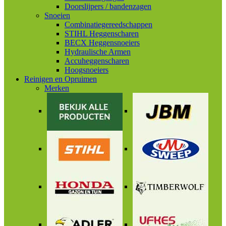
Doorslijpers / bandenzagen
Snoeien
Combinatiegereedschappen
STIHL Heggenscharen
BECX Heggensnoeiers
Hydraulische Armen
Accuheggenscharen
Hoogsnoeiers
Reinigen en Opruimen
Merken