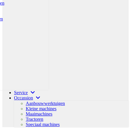
gen
en
Service
Occassion
Aanbouwwerktuigen
Kleine machines
Maaimachines
Tractoren
Speciaal machines