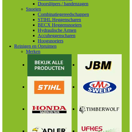
Doorslijpers / bandenzagen
Snoeien
Combinatiegereedschappen
STIHL Heggenscharen
BECX Heggensnoeiers
Hydraulische Armen
Accuheggenscharen
Hoogsnoeiers
Reinigen en Opruimen
Merken