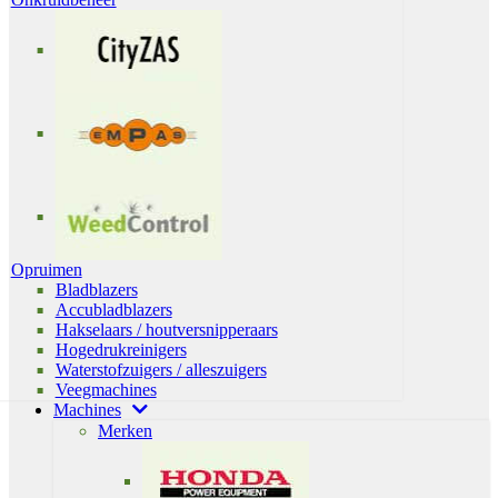
Opruimen
Bladblazers
Accubladblazers
Hakselaars / houtversnipperaars
Hogedrukreinigers
Waterstofzuigers / alleszuigers
Veegmachines
Machines
Merken