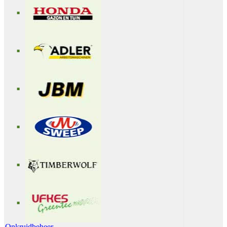
Onkruidbeheer