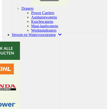
Dragers
Power Carriers
Aanhangwagens
Krachtwapens
Maai-laadwagens
Werktuigdragers
Stroom en Watervoorziening