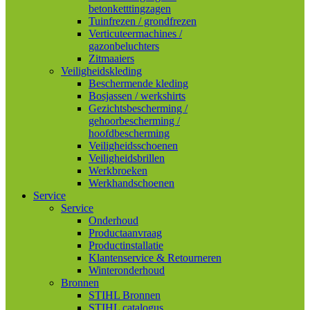
betonketttingzagen
Tuinfrezen / grondfrezen
Verticuteermachines /
gazonbeluchters
Zitmaaiers
Veiligheidskleding
Beschermende kleding
Bosjassen / werkshirts
Gezichtsbescherming /
gehoorbescherming /
hoofdbescherming
Veiligheidsschoenen
Veiligheidsbrillen
Werkbroeken
Werkhandschoenen
Service
Service
Onderhoud
Productaanvraag
Productinstallatie
Klantenservice & Retourneren
Winteronderhoud
Bronnen
STIHL Bronnen
STIHL catalogus