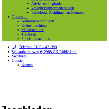
Advies en inspiratie
Veiligheidsinformatiebladen
Veiligheid, Richtlijnen en Normen
Occassion
Aanbouwwerktuigen
Kleine machines
Maaimachines
Tractoren
Speciaal machines
Telefoon 0180 – 421399
Schaapherderweg 6, 2988 CK Ridderkerk
Vacatures
Contact
Nieuws