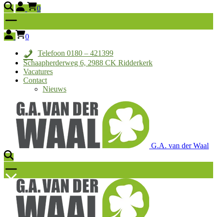
0
0
Telefoon 0180 – 421399
Schaapherderweg 6, 2988 CK Ridderkerk
Vacatures
Contact
Nieuws
G.A. van der Waal