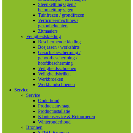
Steenketttingzagen /
betonketttingzagen
Tuinfrezen / grondfrezen
Verticuteermachines /
gazonbeluchters
Zitmaaiers
Veiligheidskleding
Beschermende kleding
Bosjassen / werkshirts
Gezichtsbescherming /
gehoorbescherming /
hoofdbescherming
Veiligheidsschoenen
Veiligheidsbrillen
Werkbroeken
Werkhandschoenen
Service
Service
Onderhoud
Productaanvraag
Productinstallatie
Klantenservice & Retourneren
Winteronderhoud
Bronnen
STIHL Bronnen