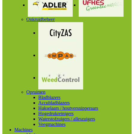
Onkruidbeheer
Opruimen
Bladblazers
Accubladblazers
Hakselaars / houtversnipperaars
Hogedrukreinigers
Waterstofzuigers / alleszuigers
Veegmachines
Machines