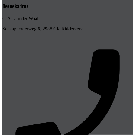
Bezoekadres
G.A. van der Waal
Schaapherderweg 6, 2988 CK Ridderkerk