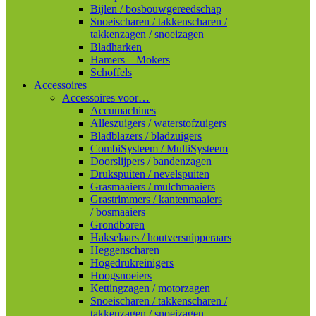
Bijlen / bosbouwgereedschap
Snoeischaren / takkenscharen /
takkenzagen / snoeizagen
Bladharken
Hamers – Mokers
Schoffels
Accessoires
Accessoires voor…
Accumachines
Alleszuigers / waterstofzuigers
Bladblazers / bladzuigers
CombiSysteem / MultiSysteem
Doorslijpers / bandenzagen
Drukspuiten / nevelspuiten
Grasmaaiers / mulchmaaiers
Grastrimmers / kantenmaaiers
/ bosmaaiers
Grondboren
Hakselaars / houtversnipperaars
Heggenscharen
Hogedrukreinigers
Hoogsnoeiers
Kettingzagen / motorzagen
Snoeischaren / takkenscharen /
takkenzagen / snoeizagen