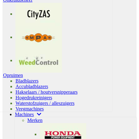
Opruimen
Bladblazers
Accubladblazers
Hakselaars / houtversnipperaars
Hogedrukreinigers
Waterstofzuigers / alleszuigers
Veegmachines
Machines
Merken