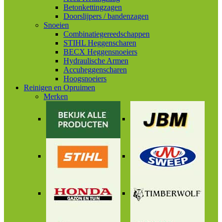
Betonkettingzagen
Doorslijpers / bandenzagen
Snoeien
Combinatiegereedschappen
STIHL Heggenscharen
BECX Heggensnoeiers
Hydraulische Armen
Accuheggenscharen
Hoogsnoeiers
Reinigen en Opruimen
Merken