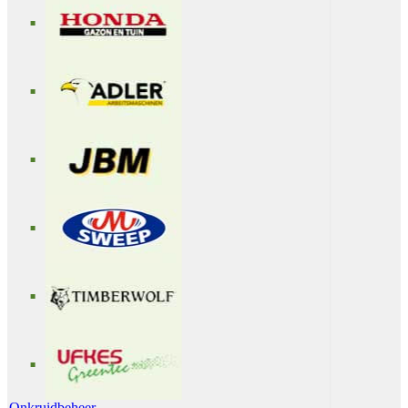
Onkruidbeheer