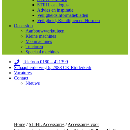
STIHL catalogus
Advies en inspiratie
Veiligheidsinformatiebladen
Veiligheid, Richtlijnen en Normen
Occassion
Aanbouwwerktuigen
Kleine machines
Maaimachines
Tractoren
Speciaal machines
Telefoon 0180 – 421399
Schaapherderweg 6, 2988 CK Ridderkerk
Vacatures
Contact
Nieuws
Home
/
STIHL Accessoires
/
Accessoires voor