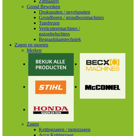
Zitmaaiers
Grond Bewerken
Drukspuiten / nevelspuiten
Grondboren / grondboormachines
Tuinfrezen
Verticuteermachines /
gazonbeluchters
Begraafplaatstechniek
Zagen en snoeien
Merken
Zagen
Kettingzagen / motorzagen
Accu Kettingzaag