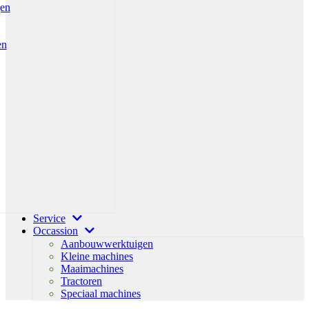
gen
en
Service
Occassion
Aanbouwwerktuigen
Kleine machines
Maaimachines
Tractoren
Speciaal machines