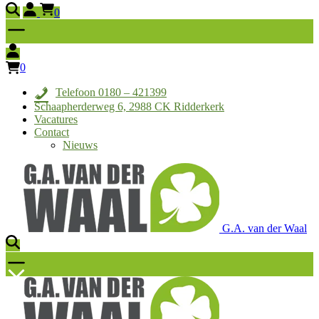
0
0
Telefoon 0180 – 421399
Schaapherderweg 6, 2988 CK Ridderkerk
Vacatures
Contact
Nieuws
G.A. van der Waal