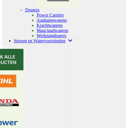
Dragers
Power Carriers
Aanhangwagens
Krachtwapens
Maai-laadwagens
Werktuigdragers
Stroom en Watervoorziening