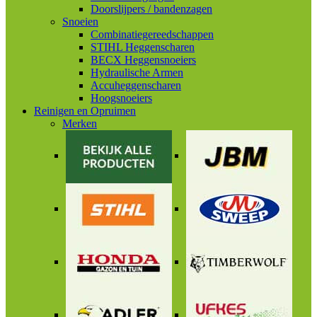
Doorslijpers / bandenzagen
Snoeien
Combinatiegereedschappen
STIHL Heggenscharen
BECX Heggensnoeiers
Hydraulische Armen
Accuheggenscharen
Hoogsnoeiers
Reinigen en Opruimen
Merken