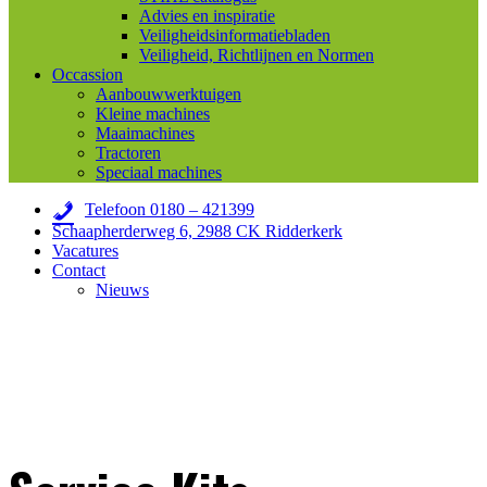
Advies en inspiratie
Veiligheidsinformatiebladen
Veiligheid, Richtlijnen en Normen
Occassion
Aanbouwwerktuigen
Kleine machines
Maaimachines
Tractoren
Speciaal machines
Telefoon 0180 – 421399
Schaapherderweg 6, 2988 CK Ridderkerk
Vacatures
Contact
Nieuws