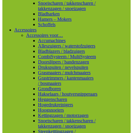
Snoeischaren / takkenscharen /
takkenzagen / snoeizagen
Bladharken
Hamers – Mokers
Schoffels
Accessoires
Accessoires voor…
Accumachines
Alleszuigers / waterstofzuigers
Bladblazers / bladzuigers
CombiSysteem / MultiSysteem
Doorslijpers / bandenzagen
Drukspuiten / nevelspuiten
Grasmaaiers / mulchmaaiers
Grastrimmers / kantenmaaiers
/ bosmaaiers
Grondboren
Hakselaars / houtversnipperaars
Heggenscharen
Hogedrukreinigers
Hoogsnoeiers
Kettingzagen / motorzagen
Snoeischaren / takkenscharen /
takkenzagen / snoeizagen
Steenketttingzagen /