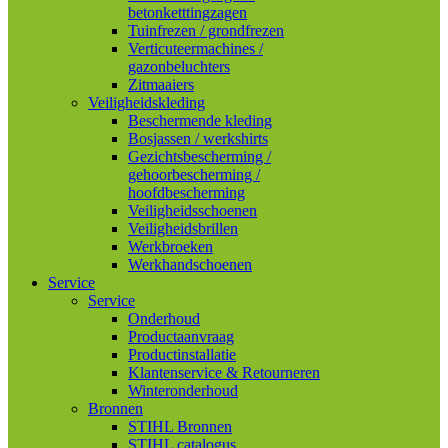
betonketttingzagen
Tuinfrezen / grondfrezen
Verticuteermachines /
gazonbeluchters
Zitmaaiers
Veiligheidskleding
Beschermende kleding
Bosjassen / werkshirts
Gezichtsbescherming /
gehoorbescherming /
hoofdbescherming
Veiligheidsschoenen
Veiligheidsbrillen
Werkbroeken
Werkhandschoenen
Service
Service
Onderhoud
Productaanvraag
Productinstallatie
Klantenservice & Retourneren
Winteronderhoud
Bronnen
STIHL Bronnen
STIHL catalogus