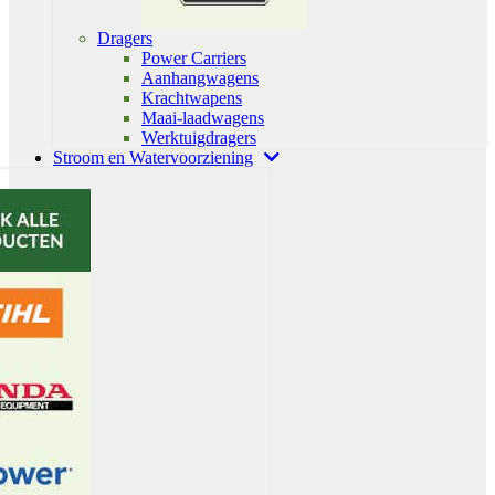
Dragers
Power Carriers
Aanhangwagens
Krachtwapens
Maai-laadwagens
Werktuigdragers
Stroom en Watervoorziening