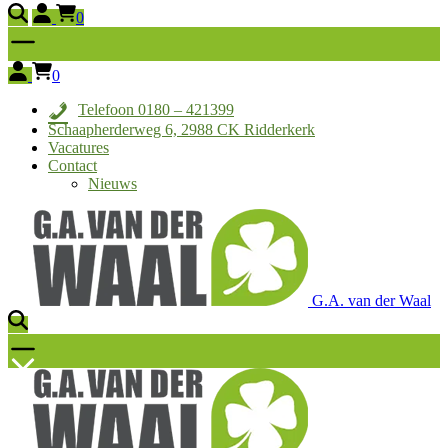
0
0
Telefoon 0180 – 421399
Schaapherderweg 6, 2988 CK Ridderkerk
Vacatures
Contact
Nieuws
G.A. van der Waal