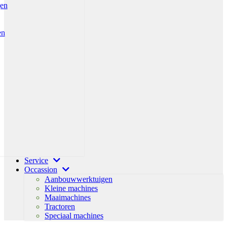
gen
en
Service
Occassion
Aanbouwwerktuigen
Kleine machines
Maaimachines
Tractoren
Speciaal machines