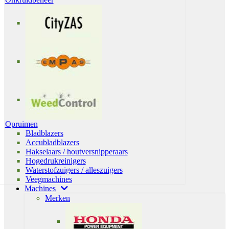
Opruimen
Bladblazers
Accubladblazers
Hakselaars / houtversnipperaars
Hogedrukreinigers
Waterstofzuigers / alleszuigers
Veegmachines
Machines
Merken