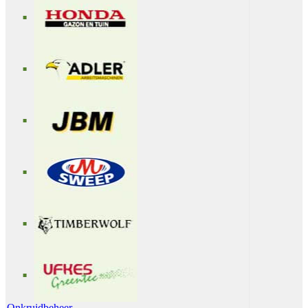
Onkruidbeheer