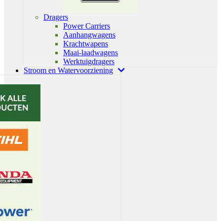
Dragers
Power Carriers
Aanhangwagens
Krachtwapens
Maai-laadwagens
Werktuigdragers
Stroom en Watervoorziening