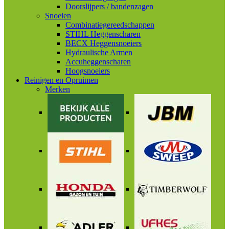
Doorslijpers / bandenzagen
Snoeien
Combinatiegereedschappen
STIHL Heggenscharen
BECX Heggensnoeiers
Hydraulische Armen
Accuheggenscharen
Hoogsnoeiers
Reinigen en Opruimen
Merken