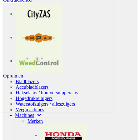
Opruimen
Bladblazers
Accubladblazers
Hakselaars / houtversnipperaars
Hogedrukreinigers
Waterstofzuigers / alleszuigers
Veegmachines
Machines
Merken