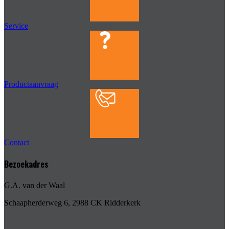
Service
Productaanvraag
Contact
Bezoekadres
G.A. van der Waal
Schaapherderweg 6, 2988 CK Ridderkerk