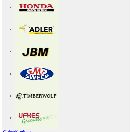
Onkruidbeheer