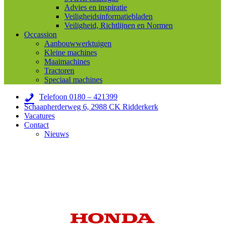
Advies en inspiratie
Veiligheidsinformatiebladen
Veiligheid, Richtlijnen en Normen
Occassion
Aanbouwwerktuigen
Kleine machines
Maaimachines
Tractoren
Speciaal machines
Telefoon 0180 – 421399
Schaapherderweg 6, 2988 CK Ridderkerk
Vacatures
Contact
Nieuws