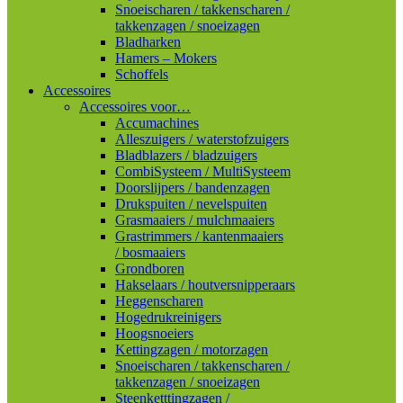
Snoeischaren / takkenscharen /
takkenzagen / snoeizagen
Bladharken
Hamers – Mokers
Schoffels
Accessoires
Accessoires voor…
Accumachines
Alleszuigers / waterstofzuigers
Bladblazers / bladzuigers
CombiSysteem / MultiSysteem
Doorslijpers / bandenzagen
Drukspuiten / nevelspuiten
Grasmaaiers / mulchmaaiers
Grastrimmers / kantenmaaiers
/ bosmaaiers
Grondboren
Hakselaars / houtversnipperaars
Heggenscharen
Hogedrukreinigers
Hoogsnoeiers
Kettingzagen / motorzagen
Snoeischaren / takkenscharen /
takkenzagen / snoeizagen
Steenketttingzagen /