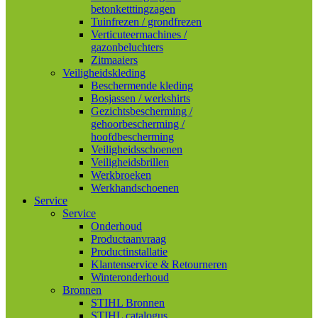
betonketttingzagen
Tuinfrezen / grondfrezen
Verticuteermachines /
gazonbeluchters
Zitmaaiers
Veiligheidskleding
Beschermende kleding
Bosjassen / werkshirts
Gezichtsbescherming /
gehoorbescherming /
hoofdbescherming
Veiligheidsschoenen
Veiligheidsbrillen
Werkbroeken
Werkhandschoenen
Service
Service
Onderhoud
Productaanvraag
Productinstallatie
Klantenservice & Retourneren
Winteronderhoud
Bronnen
STIHL Bronnen
STIHL catalogus