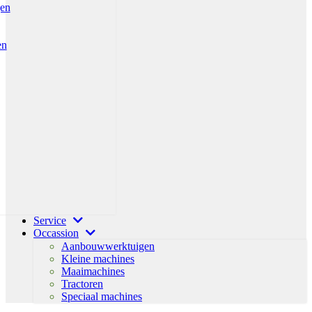
gen
en
Service
Occassion
Aanbouwwerktuigen
Kleine machines
Maaimachines
Tractoren
Speciaal machines