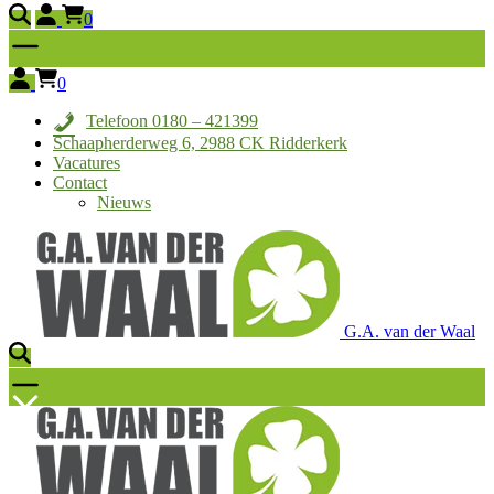
0
0
Telefoon 0180 – 421399
Schaapherderweg 6, 2988 CK Ridderkerk
Vacatures
Contact
Nieuws
G.A. van der Waal