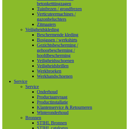
betonketttingzagen
Tuinfrezen / grondfrezen
Verticuteermachines /
gazonbeluchters
Zitmaaiers
Veiligheidskleding
Beschermende kleding
Bosjassen / werkshirts
Gezichtsbescherming /
gehoorbescherming /
hoofdbescherming
Veiligheidsschoenen
Veiligheidsbrillen
Werkbroeken
Werkhandschoenen
Service
Service
Onderhoud
Productaanvraag
Productinstallatie
Klantenservice & Retourneren
Winteronderhoud
Bronnen
STIHL Bronnen
STIHL catalogus