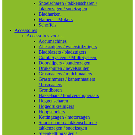
Snoeischaren / takkenscharen /
takkenzagen / snoeizagen
Bladharken
Hamers – Mokers
Schoffels
Accessoires
Accessoires voor…
Accumachines
Alleszuigers / waterstofzuigers
Bladblazers / bladzuigers
CombiSysteem / MultiSysteem
Doorslijpers / bandenzagen
Drukspuiten / nevelspuiten
Grasmaaiers / mulchmaaiers
Grastrimmers / kantenmaaiers
/ bosmaaiers
Grondboren
Hakselaars / houtversnipperaars
Heggenscharen
Hogedrukreinigers
Hoogsnoeiers
Kettingzagen / motorzagen
Snoeischaren / takkenscharen /
takkenzagen / snoeizagen
Steenketttingzagen /