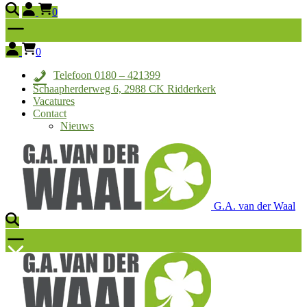
0
0
Telefoon 0180 – 421399
Schaapherderweg 6, 2988 CK Ridderkerk
Vacatures
Contact
Nieuws
G.A. van der Waal