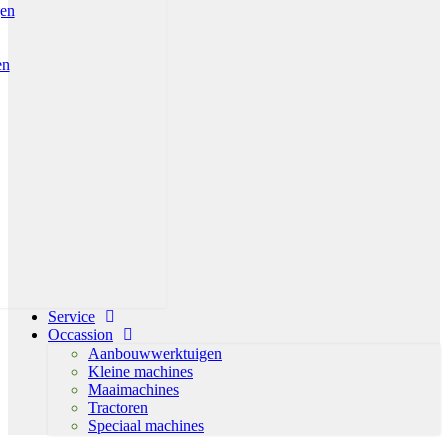
gen
en
Service
Occassion
Aanbouwwerktuigen
Kleine machines
Maaimachines
Tractoren
Speciaal machines