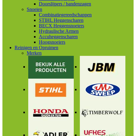
Doorslijpers / bandenzagen
Snoeien
Combinatiegereedschappen
STIHL Heggenscharen
BECX Heggensnoeiers
Hydraulische Armen
Accuheggenscharen
Hoogsnoeiers
Reinigen en Opruimen
Merken