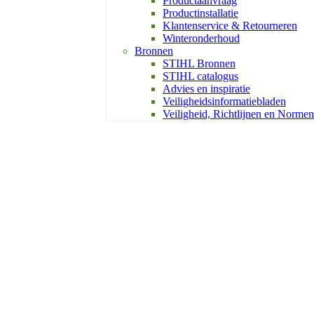
Productaanvraag
Productinstallatie
Klantenservice & Retourneren
Winteronderhoud
Bronnen
STIHL Bronnen
STIHL catalogus
Advies en inspiratie
Veiligheidsinformatiebladen
Veiligheid, Richtlijnen en Normen