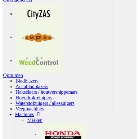
Opruimen
Bladblazers
Accubladblazers
Hakselaars / houtversnipperaars
Hogedrukreinigers
Waterstofzuigers / alleszuigers
Veegmachines
Machines
Merken