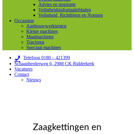
Advies en inspiratie
Veiligheidsinformatiebladen
Veiligheid, Richtlijnen en Normen
Occassion
Aanbouwwerktuigen
Kleine machines
Maaimachines
Tractoren
Speciaal machines
Telefoon 0180 – 421399
Schaapherderweg 6, 2988 CK Ridderkerk
Vacatures
Contact
Nieuws
Zaagkettingen en