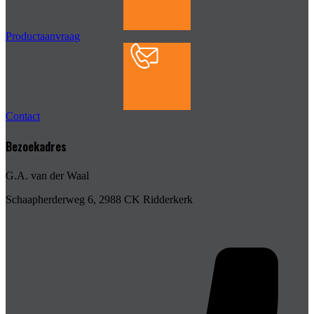
Productaanvraag
Contact
Bezoekadres
G.A. van der Waal
Schaapherderweg 6, 2988 CK Ridderkerk