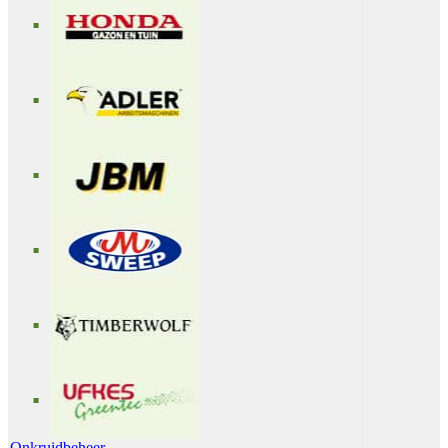
Onkruidbeheer