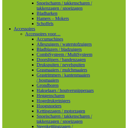
Snoeischaren / takkenscharen /
takkenzagen / snoeizagen
Bladharken
Hamers – Mokers
Schoffels
Accessoires
Accessoires voor…
Accumachines
Alleszuigers / waterstofzuigers
Bladblazers / bladzuigers
CombiSysteem / MultiSysteem
Doorslijpers / bandenzagen
Drukspuiten / nevelspuiten
Grasmaaiers / mulchmaaiers
Grastrimmers / kantenmaaiers
/ bosmaaiers
Grondboren
Hakselaars / houtversnipperaars
Heggenscharen
Hogedrukreinigers
Hoogsnoeiers
Kettingzagen / motorzagen
Snoeischaren / takkenscharen /
takkenzagen / snoeizagen
Steenketttingzagen /