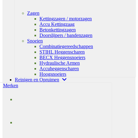
Zagen
Kettingzagen / motorzagen
Accu Kettingzaag
Betonkettingzagen
Doorslijpers / bandenzagen
Snoeien
Combinatiegereedschappen
STIHL Heggenscharen
BECX Heggensnoeiers
Hydraulische Armen
Accuheggenscharen
Hoogsnoeiers
Reinigen en Opruimen
Merken