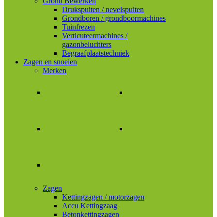
Grond Bewerken
Drukspuiten / nevelspuiten
Grondboren / grondboormachines
Tuinfrezen
Verticuteermachines /
gazonbeluchters
Begraafplaatstechniek
Zagen en snoeien
Merken
Zagen
Kettingzagen / motorzagen
Accu Kettingzaag
Betonkettingzagen