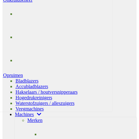
Opruimen
Bladblazers
Accubladblazers
Hakselaars / houtversnipperaars
Hogedrukreinigers
Waterstofzuigers / alleszuigers
Veegmachines
Machines
Merken