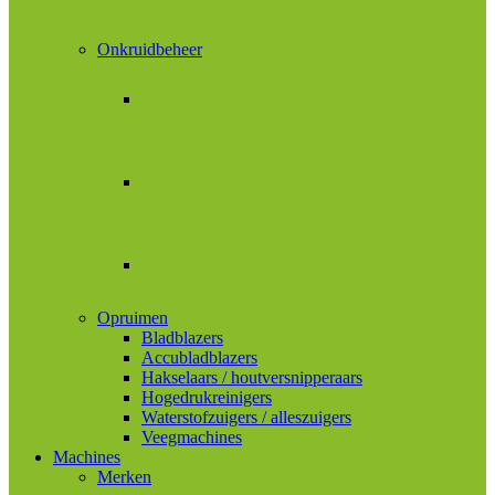
Onkruidbeheer
Opruimen
Bladblazers
Accubladblazers
Hakselaars / houtversnipperaars
Hogedrukreinigers
Waterstofzuigers / alleszuigers
Veegmachines
Machines
Merken