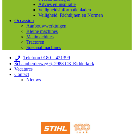
Advies en inspiratie
Veiligheidsinformatiebladen
Veiligheid, Richtlijnen en Normen
Occassion
Aanbouwwerktuigen
Kleine machines
Maaimachines
Tractoren
Speciaal machines
Telefoon 0180 – 421399
Schaapherderweg 6, 2988 CK Ridderkerk
Vacatures
Contact
Nieuws