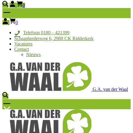
0
0
Telefoon 0180 – 421399
Schaapherderweg 6, 2988 CK Ridderkerk
Vacatures
Contact
Nieuws
G.A. van der Waal