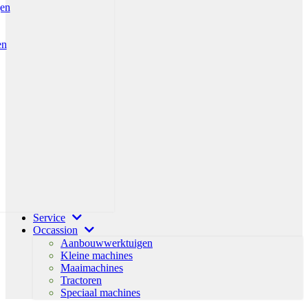
gen
en
Service
Occassion
Aanbouwwerktuigen
Kleine machines
Maaimachines
Tractoren
Speciaal machines