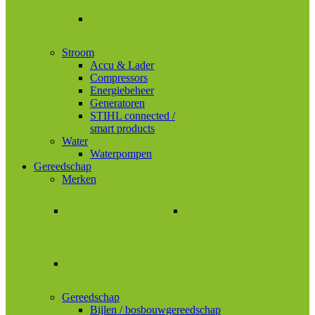
Stroom
Accu & Lader
Compressors
Energiebeheer
Generatoren
STIHL connected /
smart products
Water
Waterpompen
Gereedschap
Merken
Gereedschap
Bijlen / bosbouwgereedschap