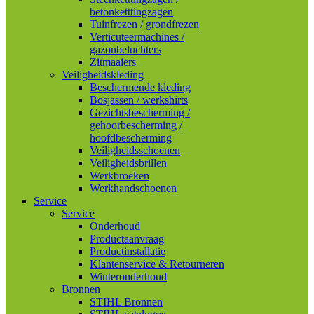
betonketttingzagen
Tuinfrezen / grondfrezen
Verticuteermachines /
gazonbeluchters
Zitmaaiers
Veiligheidskleding
Beschermende kleding
Bosjassen / werkshirts
Gezichtsbescherming /
gehoorbescherming /
hoofdbescherming
Veiligheidsschoenen
Veiligheidsbrillen
Werkbroeken
Werkhandschoenen
Service
Service
Onderhoud
Productaanvraag
Productinstallatie
Klantenservice & Retourneren
Winteronderhoud
Bronnen
STIHL Bronnen