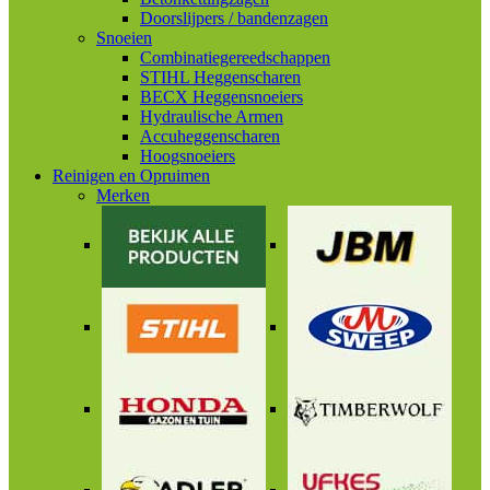
Doorslijpers / bandenzagen
Snoeien
Combinatiegereedschappen
STIHL Heggenscharen
BECX Heggensnoeiers
Hydraulische Armen
Accuheggenscharen
Hoogsnoeiers
Reinigen en Opruimen
Merken