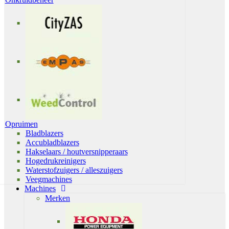
Opruimen
Bladblazers
Accubladblazers
Hakselaars / houtversnipperaars
Hogedrukreinigers
Waterstofzuigers / alleszuigers
Veegmachines
Machines
Merken