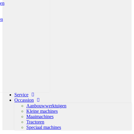
gen
en
Service
Occassion
Aanbouwwerktuigen
Kleine machines
Maaimachines
Tractoren
Speciaal machines