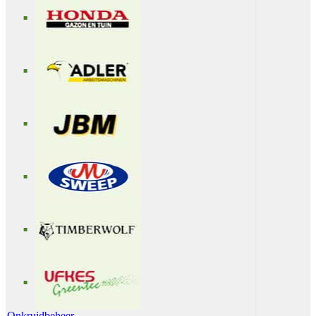
Onkruidbeheer