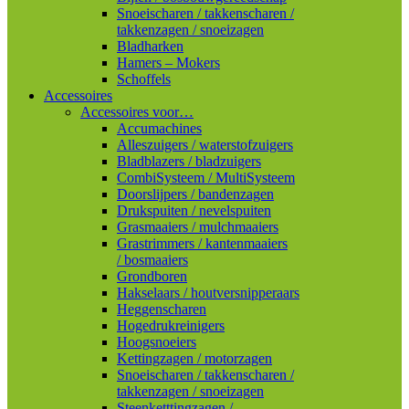
Snoeischaren / takkenscharen /
takkenzagen / snoeizagen
Bladharken
Hamers – Mokers
Schoffels
Accessoires
Accessoires voor…
Accumachines
Alleszuigers / waterstofzuigers
Bladblazers / bladzuigers
CombiSysteem / MultiSysteem
Doorslijpers / bandenzagen
Drukspuiten / nevelspuiten
Grasmaaiers / mulchmaaiers
Grastrimmers / kantenmaaiers
/ bosmaaiers
Grondboren
Hakselaars / houtversnipperaars
Heggenscharen
Hogedrukreinigers
Hoogsnoeiers
Kettingzagen / motorzagen
Snoeischaren / takkenscharen /
takkenzagen / snoeizagen
Steenketttingzagen /