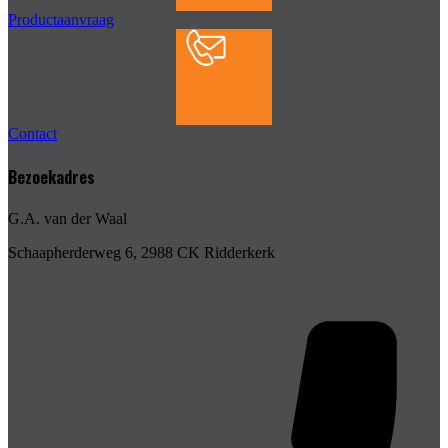
Productaanvraag
Contact
Bezoekadres
G.A. van der Waal
Schaapherderweg 6, 2988 CK Ridderkerk