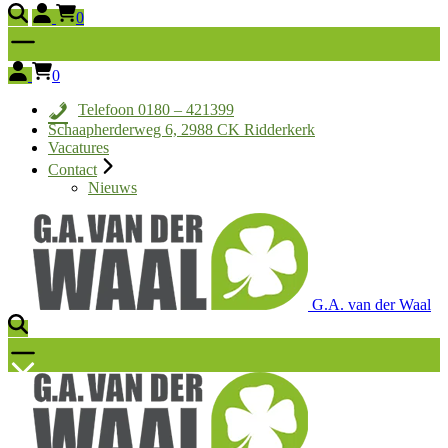
0
0
Telefoon 0180 – 421399
Schaapherderweg 6, 2988 CK Ridderkerk
Vacatures
Contact
Nieuws
G.A. van der Waal