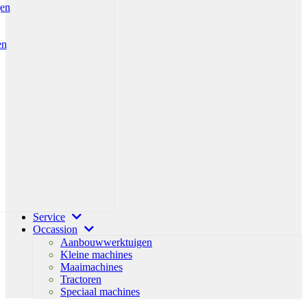
gen
en
Service
Occassion
Aanbouwwerktuigen
Kleine machines
Maaimachines
Tractoren
Speciaal machines