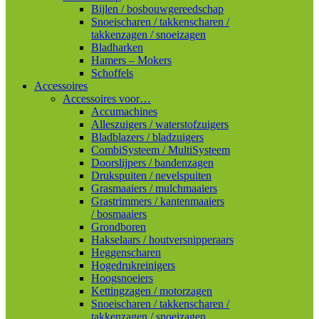
Bijlen / bosbouwgereedschap
Snoeischaren / takkenscharen /
takkenzagen / snoeizagen
Bladharken
Hamers – Mokers
Schoffels
Accessoires
Accessoires voor…
Accumachines
Alleszuigers / waterstofzuigers
Bladblazers / bladzuigers
CombiSysteem / MultiSysteem
Doorslijpers / bandenzagen
Drukspuiten / nevelspuiten
Grasmaaiers / mulchmaaiers
Grastrimmers / kantenmaaiers
/ bosmaaiers
Grondboren
Hakselaars / houtversnipperaars
Heggenscharen
Hogedrukreinigers
Hoogsnoeiers
Kettingzagen / motorzagen
Snoeischaren / takkenscharen /
takkenzagen / snoeizagen