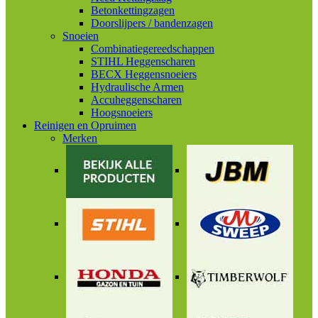
Betonkettingzagen
Doorslijpers / bandenzagen
Snoeien
Combinatiegereedschappen
STIHL Heggenscharen
BECX Heggensnoeiers
Hydraulische Armen
Accuheggenscharen
Hoogsnoeiers
Reinigen en Opruimen
Merken