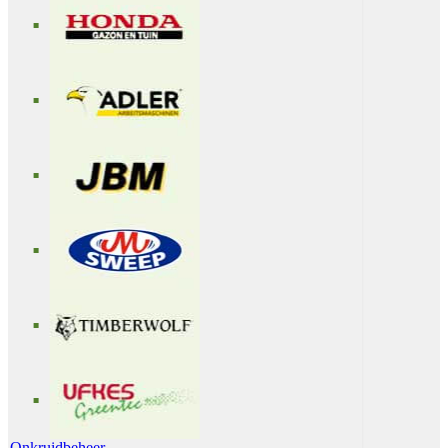
Onkruidbeheer