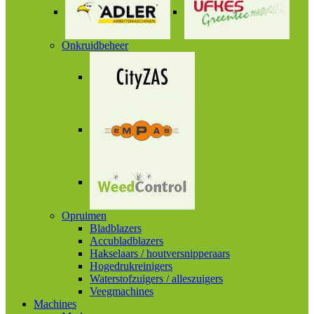
Onkruidbeheer
Opruimen
Bladblazers
Accubladblazers
Hakselaars / houtversnipperaars
Hogedrukreinigers
Waterstofzuigers / alleszuigers
Veegmachines
Machines