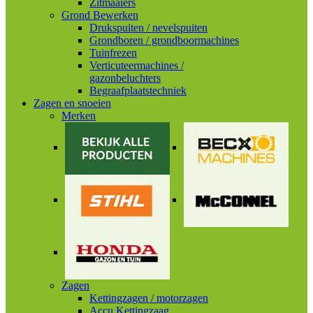
Zitmaaiers
Grond Bewerken
Drukspuiten / nevelspuiten
Grondboren / grondboormachines
Tuinfrezen
Verticuteermachines /
gazonbeluchters
Begraafplaatstechniek
Zagen en snoeien
Merken
Zagen
Kettingzagen / motorzagen
Accu Kettingzaag