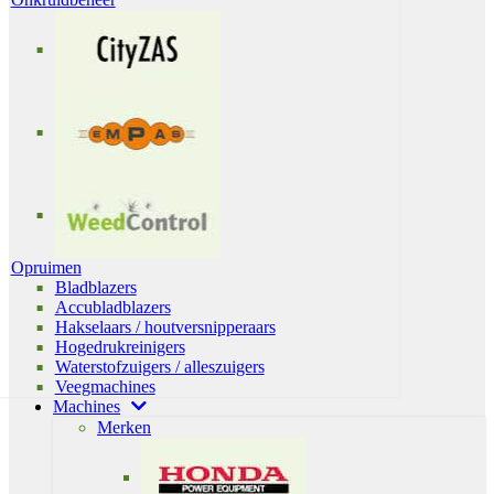
Opruimen
Bladblazers
Accubladblazers
Hakselaars / houtversnipperaars
Hogedrukreinigers
Waterstofzuigers / alleszuigers
Veegmachines
Machines
Merken