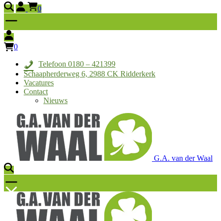
0
0
Telefoon 0180 – 421399
Schaapherderweg 6, 2988 CK Ridderkerk
Vacatures
Contact
Nieuws
G.A. van der Waal