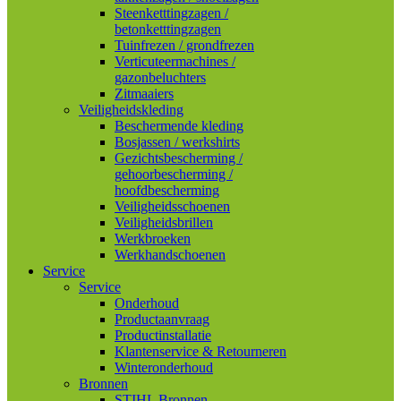
Steenketttingzagen /
betonketttingzagen
Tuinfrezen / grondfrezen
Verticuteermachines /
gazonbeluchters
Zitmaaiers
Veiligheidskleding
Beschermende kleding
Bosjassen / werkshirts
Gezichtsbescherming /
gehoorbescherming /
hoofdbescherming
Veiligheidsschoenen
Veiligheidsbrillen
Werkbroeken
Werkhandschoenen
Service
Service
Onderhoud
Productaanvraag
Productinstallatie
Klantenservice & Retourneren
Winteronderhoud
Bronnen
STIHL Bronnen