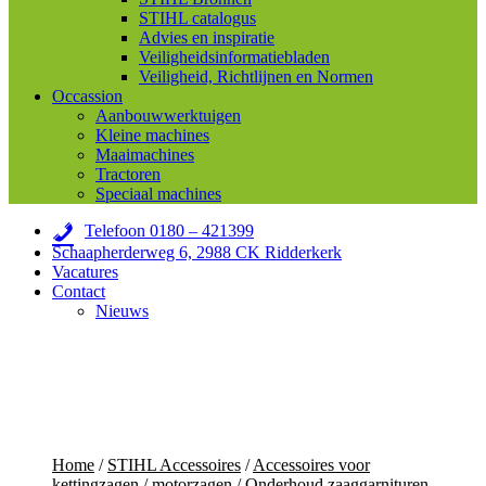
STIHL catalogus
Advies en inspiratie
Veiligheidsinformatiebladen
Veiligheid, Richtlijnen en Normen
Occassion
Aanbouwwerktuigen
Kleine machines
Maaimachines
Tractoren
Speciaal machines
Telefoon 0180 – 421399
Schaapherderweg 6, 2988 CK Ridderkerk
Vacatures
Contact
Nieuws
Home
/
STIHL Accessoires
/
Accessoires voor
kettingzagen / motorzagen
/
Onderhoud zaaggarnituren