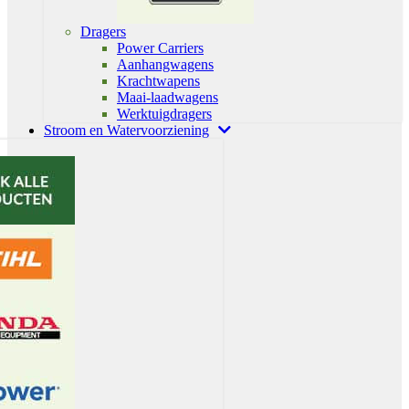
Dragers
Power Carriers
Aanhangwagens
Krachtwapens
Maai-laadwagens
Werktuigdragers
Stroom en Watervoorziening