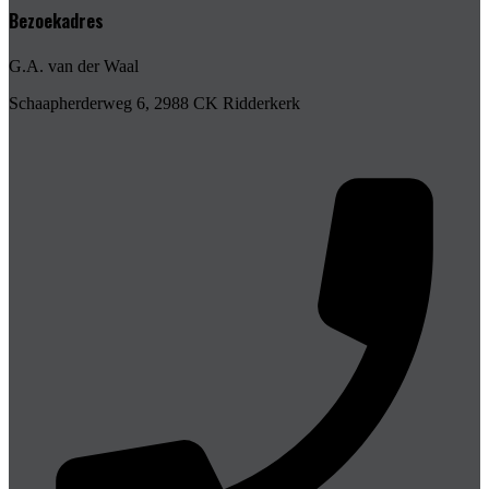
Bezoekadres
G.A. van der Waal
Schaapherderweg 6, 2988 CK Ridderkerk