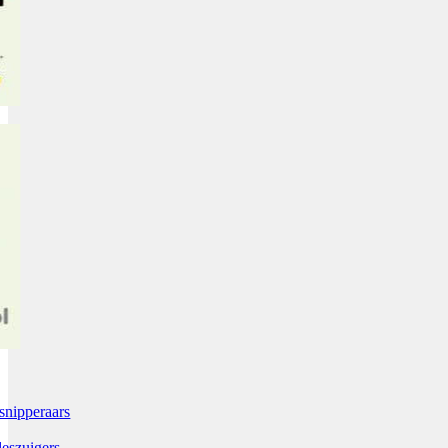
snipperaars
leszuigers