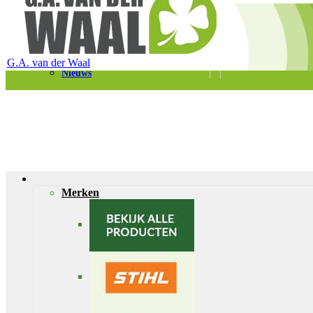
Telefoon 0180 – 421399
Schaapherderweg 6, 2988 CK Ridderkerk
Vacatures
Contact
G.A. van der Waal
Nieuws
Merken