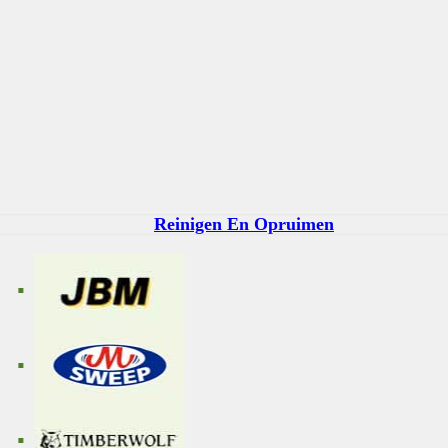
Reinigen En Opruimen