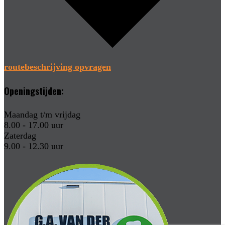
routebeschrijving opvragen
Openingstijden:
Maandag t/m vrijdag
8.00 - 17.00 uur
Zaterdag
9.00 - 12.30 uur