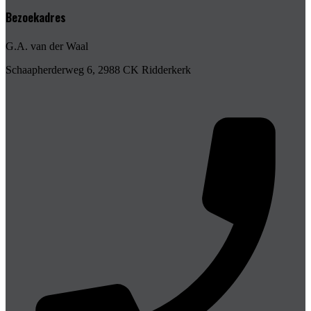
Bezoekadres
G.A. van der Waal
Schaapherderweg 6, 2988 CK Ridderkerk