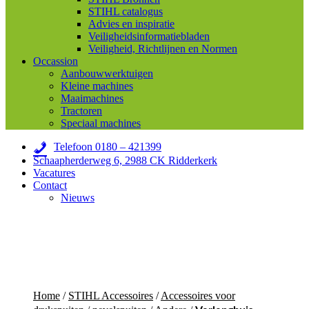
STIHL catalogus
Advies en inspiratie
Veiligheidsinformatiebladen
Veiligheid, Richtlijnen en Normen
Occassion
Aanbouwwerktuigen
Kleine machines
Maaimachines
Tractoren
Speciaal machines
Telefoon 0180 – 421399
Schaapherderweg 6, 2988 CK Ridderkerk
Vacatures
Contact
Nieuws
Home
/
STIHL Accessoires
/
Accessoires voor