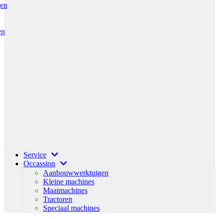
gen
en
Service
Occassion
Aanbouwwerktuigen
Kleine machines
Maaimachines
Tractoren
Speciaal machines