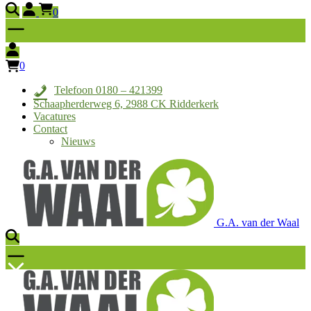
0
0
Telefoon 0180 – 421399
Schaapherderweg 6, 2988 CK Ridderkerk
Vacatures
Contact
Nieuws
G.A. van der Waal