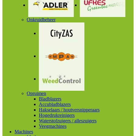
Onkruidbeheer
Opruimen
Bladblazers
Accubladblazers
Hakselaars / houtversnipperaars
Hogedrukreinigers
Waterstofzuigers / alleszuigers
Veegmachines
Machines