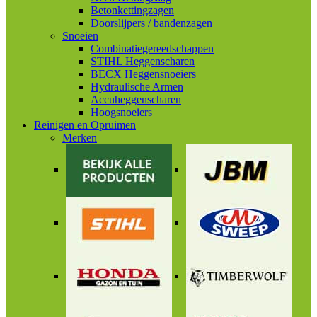
Betonkettingzagen
Doorslijpers / bandenzagen
Snoeien
Combinatiegereedschappen
STIHL Heggenscharen
BECX Heggensnoeiers
Hydraulische Armen
Accuheggenscharen
Hoogsnoeiers
Reinigen en Opruimen
Merken