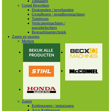
Zitmaaiers
Grond Bewerken
Drukspuiten / nevelspuiten
Grondboren / grondboormachines
Tuinfrezen
Verticuteermachines /
gazonbeluchters
Begraafplaatstechniek
Zagen en snoeien
Merken
Zagen
Kettingzagen / motorzagen
Accu Kettingzaag