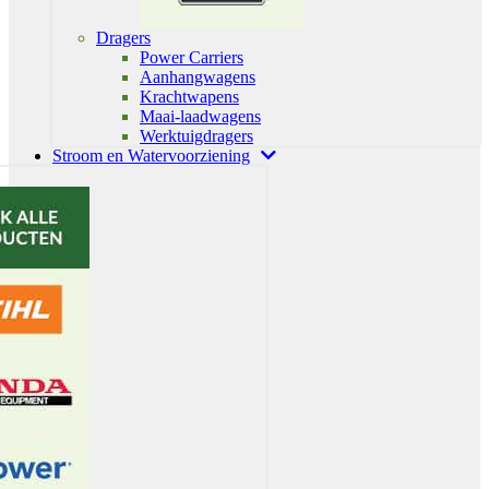
Dragers
Power Carriers
Aanhangwagens
Krachtwapens
Maai-laadwagens
Werktuigdragers
Stroom en Watervoorziening