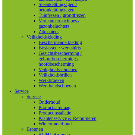
Steenketttingzagen /
betonketttingzagen
Tuinfrezen / grondfrezen
Verticuteermachines /
gazonbeluchters
Zitmaaiers
Veiligheidskleding
Beschermende kleding
Bosjassen / werkshirts
Gezichtsbescherming /
gehoorbescherming /
hoofdbescherming
Veiligheidsschoenen
Veiligheidsbrillen
Werkbroeken
Werkhandschoenen
Service
Service
Onderhoud
Productaanvraag
Productinstallatie
Klantenservice & Retourneren
Winteronderhoud
Bronnen
STIHL Bronnen