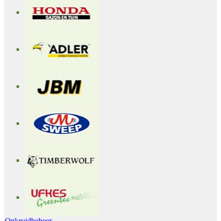
Onkruidbeheer