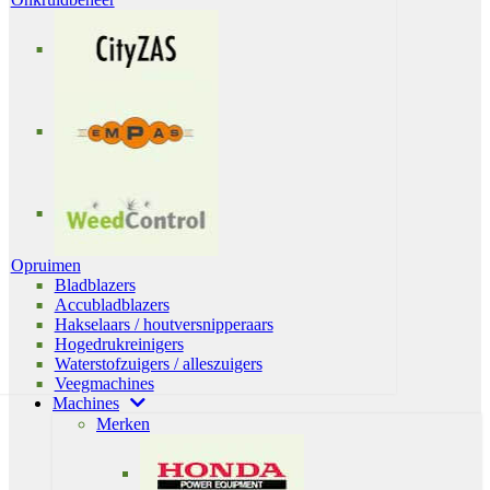
Opruimen
Bladblazers
Accubladblazers
Hakselaars / houtversnipperaars
Hogedrukreinigers
Waterstofzuigers / alleszuigers
Veegmachines
Machines
Merken