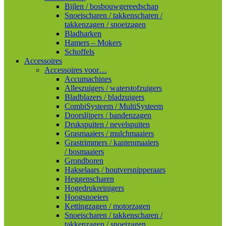
Bijlen / bosbouwgereedschap
Snoeischaren / takkenscharen /
takkenzagen / snoeizagen
Bladharken
Hamers – Mokers
Schoffels
Accessoires
Accessoires voor…
Accumachines
Alleszuigers / waterstofzuigers
Bladblazers / bladzuigers
CombiSysteem / MultiSysteem
Doorslijpers / bandenzagen
Drukspuiten / nevelspuiten
Grasmaaiers / mulchmaaiers
Grastrimmers / kantenmaaiers
/ bosmaaiers
Grondboren
Hakselaars / houtversnipperaars
Heggenscharen
Hogedrukreinigers
Hoogsnoeiers
Kettingzagen / motorzagen
Snoeischaren / takkenscharen /
takkenzagen / snoeizagen