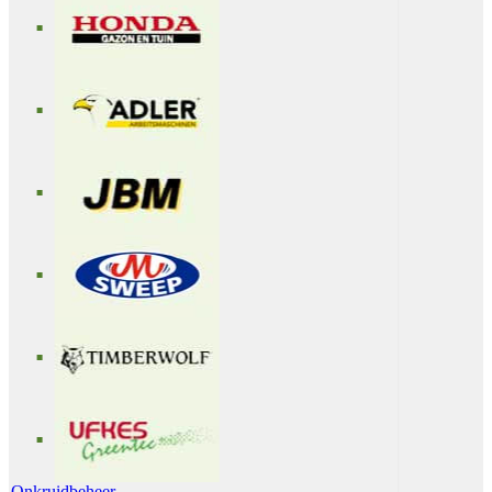
Onkruidbeheer