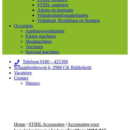
STIHL catalogus
Advies en inspiratie
Veiligheidsinformatiebladen
Veiligheid, Richtlijnen en Normen
Occassion
Aanbouwwerktuigen
Kleine machines
Maaimachines
Tractoren
Speciaal machines
Telefoon 0180 – 421399
Schaapherderweg 6, 2988 CK Ridderkerk
Vacatures
Contact
Nieuws
Home
/
STIHL Accessoires
/
Accessoires voor