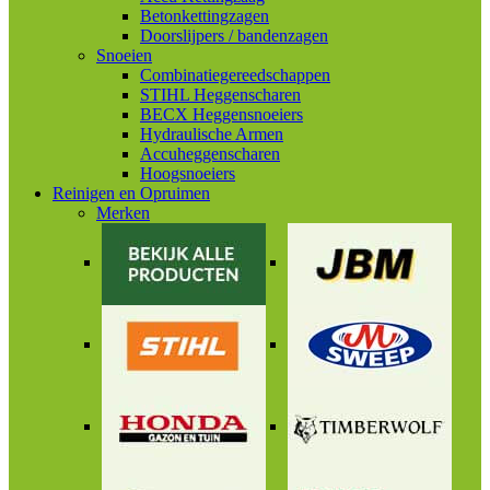
Betonkettingzagen
Doorslijpers / bandenzagen
Snoeien
Combinatiegereedschappen
STIHL Heggenscharen
BECX Heggensnoeiers
Hydraulische Armen
Accuheggenscharen
Hoogsnoeiers
Reinigen en Opruimen
Merken