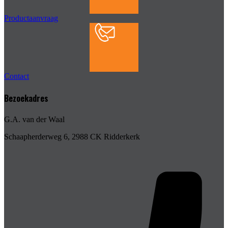
Productaanvraag
Contact
Bezoekadres
G.A. van der Waal
Schaapherderweg 6, 2988 CK Ridderkerk