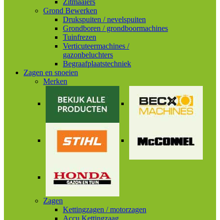
Zitmaaiers
Grond Bewerken
Drukspuiten / nevelspuiten
Grondboren / grondboormachines
Tuinfrezen
Verticuteermachines /
gazonbeluchters
Begraafplaatstechniek
Zagen en snoeien
Merken
Zagen
Kettingzagen / motorzagen
Accu Kettingzaag