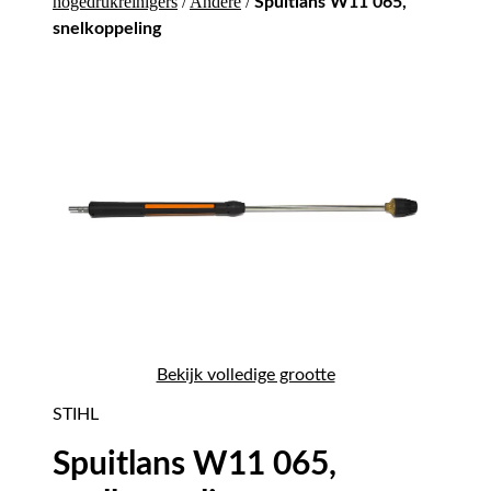
hogedrukreinigers
/
Andere
/
Spuitlans W11 065,
snelkoppeling
Bekijk volledige grootte
STIHL
Spuitlans W11 065,