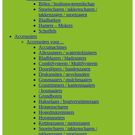
Bijlen / bosbouwgereedschap
Snoeischaren / takkenscharen /
takkenzagen / snoeizagen
Bladharken
Hamers – Mokers
Schoffels
Accessoires
Accessoires voor…
Accumachines
Alleszuigers / waterstofzuigers
Bladblazers / bladzuigers
CombiSysteem / MultiSysteem
Doorslijpers / bandenzagen
Drukspuiten / nevelspuiten
Grasmaaiers / mulchmaaiers
Grastrimmers / kantenmaaiers
/ bosmaaiers
Grondboren
Hakselaars / houtversnipperaars
Heggenscharen
Hogedrukreinigers
Hoogsnoeiers
Kettingzagen / motorzagen
Snoeischaren / takkenscharen /
takkenzagen / snoeizagen