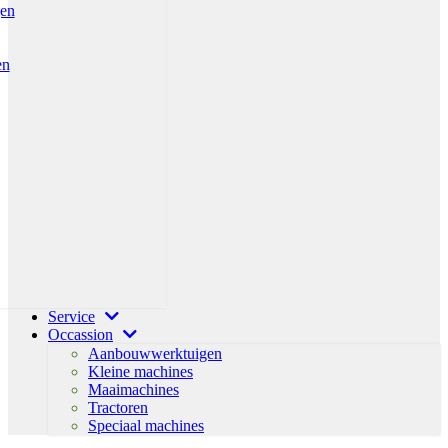
gen
en
Service
Occassion
Aanbouwwerktuigen
Kleine machines
Maaimachines
Tractoren
Speciaal machines