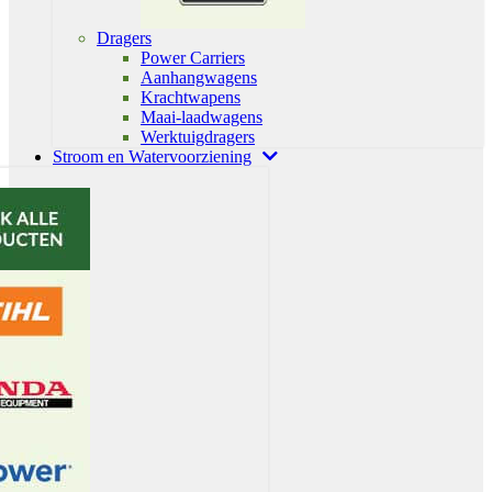
Dragers
Power Carriers
Aanhangwagens
Krachtwapens
Maai-laadwagens
Werktuigdragers
Stroom en Watervoorziening