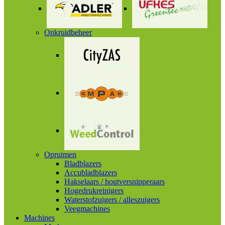
Onkruidbeheer
Opruimen
Bladblazers
Accubladblazers
Hakselaars / houtversnipperaars
Hogedrukreinigers
Waterstofzuigers / alleszuigers
Veegmachines
Machines