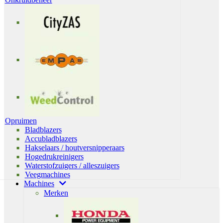
Opruimen
Bladblazers
Accubladblazers
Hakselaars / houtversnipperaars
Hogedrukreinigers
Waterstofzuigers / alleszuigers
Veegmachines
Machines
Merken