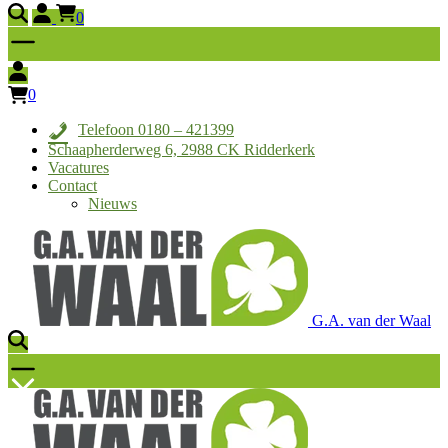
0
0
Telefoon 0180 – 421399
Schaapherderweg 6, 2988 CK Ridderkerk
Vacatures
Contact
Nieuws
G.A. van der Waal