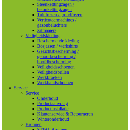
Steenketttingzagen /
betonketttingzagen
Tuinfrezen / grondfrezen
Verticuteermachines /
gazonbeluchters
Zitmaaiers
Veiligheidskleding
Beschermende kleding
Bosjassen / werkshirts
Gezichtsbescherming /
gehoorbescherming /
hoofdbescherming
Veiligheidsschoenen
Veiligheidsbrillen
Werkbroeken
Werkhandschoenen
Service
Service
Onderhoud
Productaanvraag
Productinstallatie
Klantenservice & Retourneren
Winteronderhoud
Bronnen
STIHL Bronnen