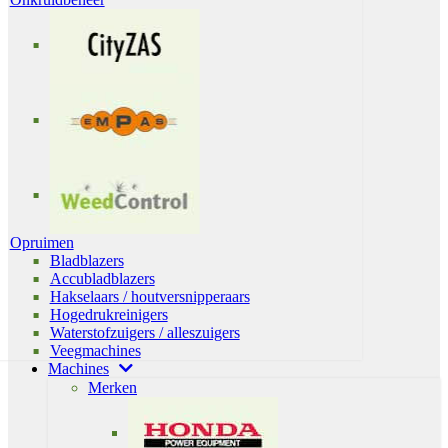
Opruimen
Bladblazers
Accubladblazers
Hakselaars / houtversnipperaars
Hogedrukreinigers
Waterstofzuigers / alleszuigers
Veegmachines
Machines
Merken