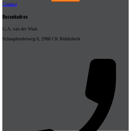
Contact
Bezoekadres
G.A. van der Waal
Schaapherderweg 6, 2988 CK Ridderkerk