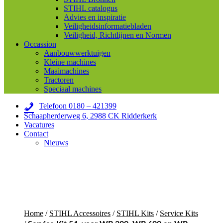
STIHL catalogus
Advies en inspiratie
Veiligheidsinformatiebladen
Veiligheid, Richtlijnen en Normen
Occassion
Aanbouwwerktuigen
Kleine machines
Maaimachines
Tractoren
Speciaal machines
Telefoon 0180 – 421399
Schaapherderweg 6, 2988 CK Ridderkerk
Vacatures
Contact
Nieuws
Home
/
STIHL Accessoires
/
STIHL Kits
/
Service Kits