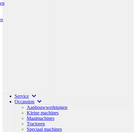
gen
en
Service
Occassion
Aanbouwwerktuigen
Kleine machines
Maaimachines
Tractoren
Speciaal machines