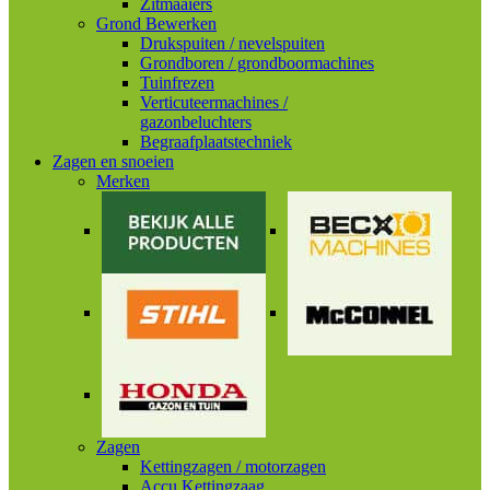
Zitmaaiers
Grond Bewerken
Drukspuiten / nevelspuiten
Grondboren / grondboormachines
Tuinfrezen
Verticuteermachines /
gazonbeluchters
Begraafplaatstechniek
Zagen en snoeien
Merken
Zagen
Kettingzagen / motorzagen
Accu Kettingzaag