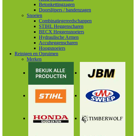
Betonkettingzagen
Doorslijpers / bandenzagen
Snoeien
Combinatiegereedschappen
STIHL Heggenscharen
BECX Heggensnoeiers
Hydraulische Armen
Accuheggenscharen
Hoogsnoeiers
Reinigen en Opruimen
Merken