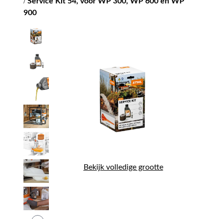
/
Service Kit 54, voor WP 300, WP 600 en WP
900
Bekijk volledige grootte