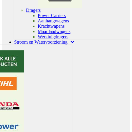
Dragers
Power Carriers
Aanhangwagens
Krachtwapens
Maai-laadwagens
Werktuigdragers
Stroom en Watervoorziening