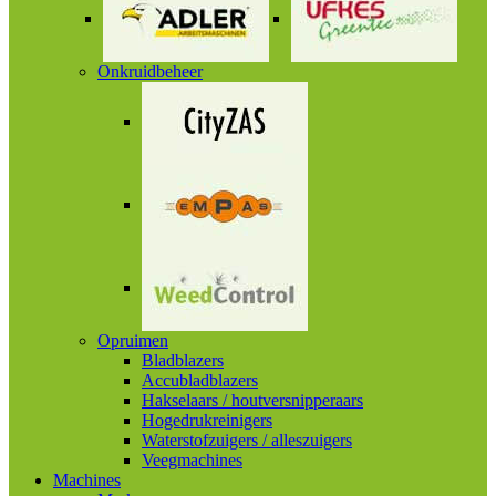
Onkruidbeheer
Opruimen
Bladblazers
Accubladblazers
Hakselaars / houtversnipperaars
Hogedrukreinigers
Waterstofzuigers / alleszuigers
Veegmachines
Machines