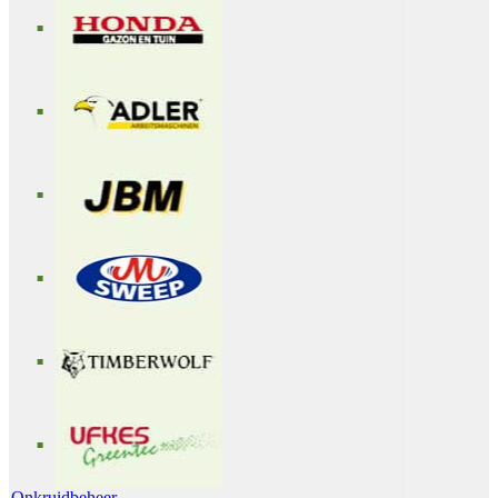
Onkruidbeheer