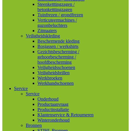
Steenketttingzagen /
betonketttingzagen
Tuinfrezen / grondfrezen
Verticuteermachines /
gazonbeluchters
Zitmaaiers
Veiligheidskleding
Beschermende kleding
Bosjassen / werkshirts
Gezichtsbescherming /
gehoorbescherming /
hoofdbescherming
Veiligheidsschoenen
Veiligheidsbrillen
Werkbroeken
Werkhandschoenen
Service
Service
Onderhoud
Productaanvraag
Productinstallatie
Klantenservice & Retourneren
Winteronderhoud
Bronnen
STIHL Bronnen