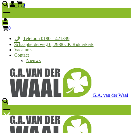
0
0
Telefoon 0180 – 421399
Schaapherderweg 6, 2988 CK Ridderkerk
Vacatures
Contact
Nieuws
G.A. van der Waal