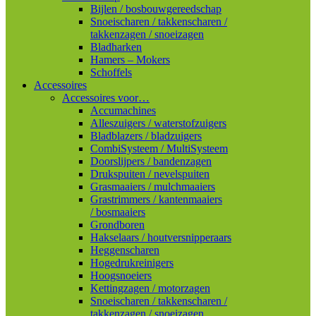
Bijlen / bosbouwgereedschap
Snoeischaren / takkenscharen /
takkenzagen / snoeizagen
Bladharken
Hamers – Mokers
Schoffels
Accessoires
Accessoires voor…
Accumachines
Alleszuigers / waterstofzuigers
Bladblazers / bladzuigers
CombiSysteem / MultiSysteem
Doorslijpers / bandenzagen
Drukspuiten / nevelspuiten
Grasmaaiers / mulchmaaiers
Grastrimmers / kantenmaaiers
/ bosmaaiers
Grondboren
Hakselaars / houtversnipperaars
Heggenscharen
Hogedrukreinigers
Hoogsnoeiers
Kettingzagen / motorzagen
Snoeischaren / takkenscharen /
takkenzagen / snoeizagen