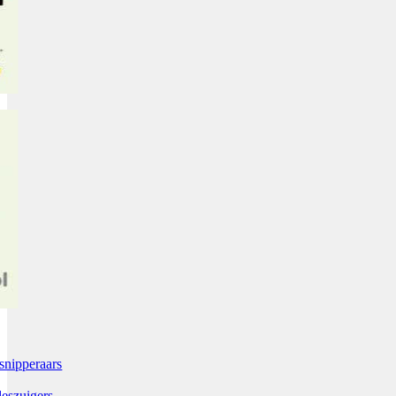
snipperaars
leszuigers