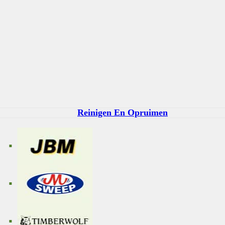
Reinigen En Opruimen