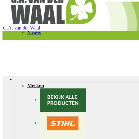
Telefoon 0180 – 421399
Schaapherderweg 6, 2988 CK Ridderkerk
Vacatures
Contact
G.A. van der Waal
Nieuws
Merken