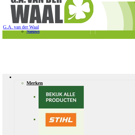
Telefoon 0180 – 421399
Schaapherderweg 6, 2988 CK Ridderkerk
Vacatures
Contact
G.A. van der Waal
Nieuws
Merken