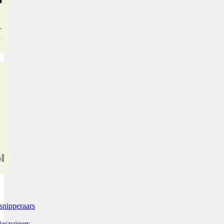
snipperaars
leszuigers