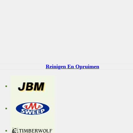
Reinigen En Opruimen