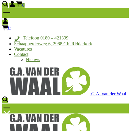
0
0
Telefoon 0180 – 421399
Schaapherderweg 6, 2988 CK Ridderkerk
Vacatures
Contact
Nieuws
G.A. van der Waal