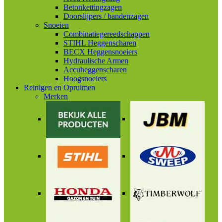
Betonkettingzagen
Doorslijpers / bandenzagen
Snoeien
Combinatiegereedschappen
STIHL Heggenscharen
BECX Heggensnoeiers
Hydraulische Armen
Accuheggenscharen
Hoogsnoeiers
Reinigen en Opruimen
Merken