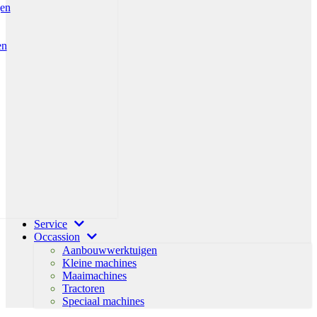
gen
en
Service
Occassion
Aanbouwwerktuigen
Kleine machines
Maaimachines
Tractoren
Speciaal machines