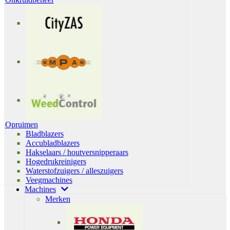
Opruimen
Bladblazers
Accubladblazers
Hakselaars / houtversnipperaars
Hogedrukreinigers
Waterstofzuigers / alleszuigers
Veegmachines
Machines
Merken