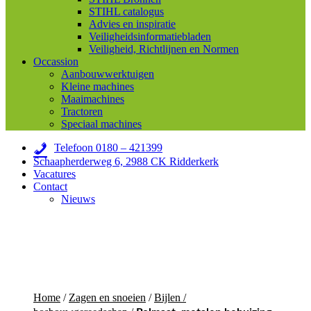
STIHL catalogus
Advies en inspiratie
Veiligheidsinformatiebladen
Veiligheid, Richtlijnen en Normen
Occassion
Aanbouwwerktuigen
Kleine machines
Maaimachines
Tractoren
Speciaal machines
Telefoon 0180 – 421399
Schaapherderweg 6, 2988 CK Ridderkerk
Vacatures
Contact
Nieuws
Home
/
Zagen en snoeien
/
Bijlen /