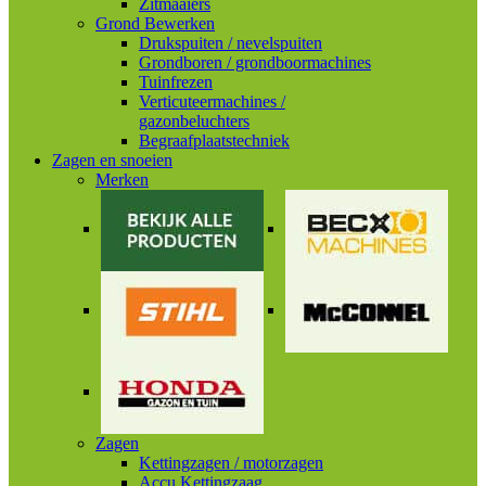
Zitmaaiers
Grond Bewerken
Drukspuiten / nevelspuiten
Grondboren / grondboormachines
Tuinfrezen
Verticuteermachines /
gazonbeluchters
Begraafplaatstechniek
Zagen en snoeien
Merken
Zagen
Kettingzagen / motorzagen
Accu Kettingzaag