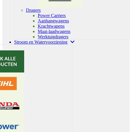
Dragers
Power Carriers
Aanhangwagens
Krachtwapens
Maai-laadwagens
Werktuigdragers
Stroom en Watervoorziening