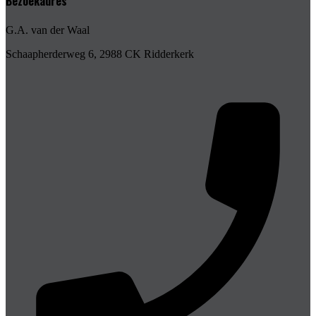
Bezoekadres
G.A. van der Waal
Schaapherderweg 6, 2988 CK Ridderkerk