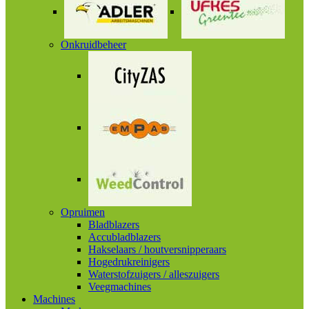
Onkruidbeheer
Opruimen
Bladblazers
Accubladblazers
Hakselaars / houtversnipperaars
Hogedrukreinigers
Waterstofzuigers / alleszuigers
Veegmachines
Machines