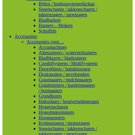
Bijlen / bosbouwgereedschap
Snoeischaren / takkenscharen /
takkenzagen / snoeizagen
Bladharken
Hamers – Mokers
Schoffels
Accessoires
Accessoires voor…
Accumachines
Alleszuigers / waterstofzuigers
Bladblazers / bladzuigers
CombiSysteem / MultiSysteem
Doorslijpers / bandenzagen
Drukspuiten / nevelspuiten
Grasmaaiers / mulchmaaiers
Grastrimmers / kantenmaaiers
/ bosmaaiers
Grondboren
Hakselaars / houtversnipperaars
Heggenscharen
Hogedrukreinigers
Hoogsnoeiers
Kettingzagen / motorzagen
Snoeischaren / takkenscharen /
takkenzagen / snoeizagen