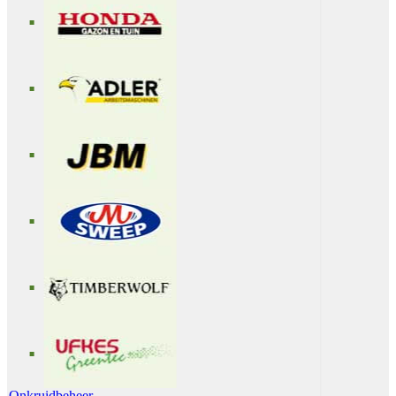
Onkruidbeheer