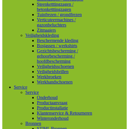
Steenketttingzagen /
betonketttingzagen
Tuinfrezen / grondfrezen
Verticuteermachines /
gazonbeluchters
Zitmaaiers
Veiligheidskleding
Beschermende kleding
Bosjassen / werkshirts
Gezichtsbescherming /
gehoorbescherming /
hoofdbescherming
Veiligheidsschoenen
Veiligheidsbrillen
Werkbroeken
Werkhandschoenen
Service
Service
Onderhoud
Productaanvraag
Productinstallatie
Klantenservice & Retourneren
Winteronderhoud
Bronnen
STIHL Bronnen