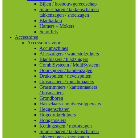
Bijlen / bosbouwgereedschap
Snoeischaren / takkenscharen /
takkenzagen / snoeizagen
Bladharken
Hamers – Mokers
Schoffels
Accessoires
Accessoires voor…
Accumachines
Alleszuigers / waterstofzuigers
Bladblazers / bladzuigers
CombiSysteem / MultiSysteem
Doorslijpers / bandenzagen
Drukspuiten / nevelspuiten
Grasmaaiers / mulchmaaiers
Grastrimmers / kantenmaaiers
/ bosmaaiers
Grondboren
Hakselaars / houtversnipperaars
Heggenscharen
Hogedrukreinigers
Hoogsnoeiers
Kettingzagen / motorzagen
Snoeischaren / takkenscharen /
takkenzagen / snoeizagen