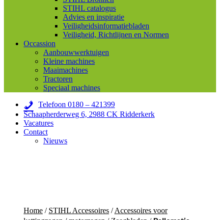
STIHL catalogus
Advies en inspiratie
Veiligheidsinformatiebladen
Veiligheid, Richtlijnen en Normen
Occassion
Aanbouwwerktuigen
Kleine machines
Maaimachines
Tractoren
Speciaal machines
Telefoon 0180 – 421399
Schaapherderweg 6, 2988 CK Ridderkerk
Vacatures
Contact
Nieuws
Home
/
STIHL Accessoires
/
Accessoires voor