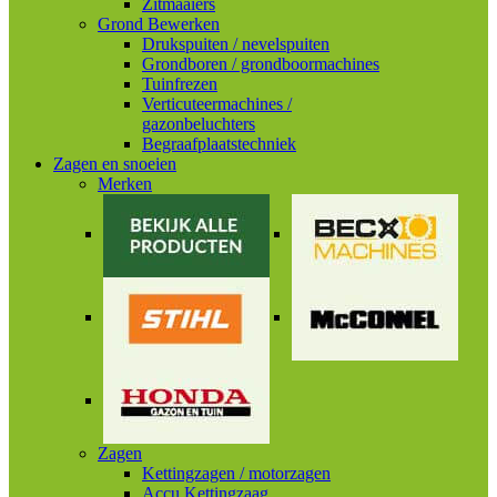
Zitmaaiers
Grond Bewerken
Drukspuiten / nevelspuiten
Grondboren / grondboormachines
Tuinfrezen
Verticuteermachines /
gazonbeluchters
Begraafplaatstechniek
Zagen en snoeien
Merken
Zagen
Kettingzagen / motorzagen
Accu Kettingzaag