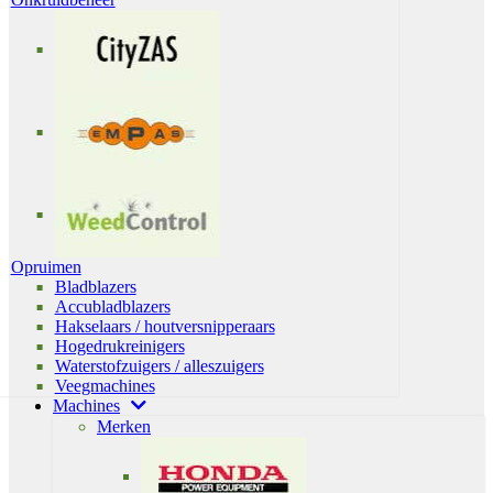
Opruimen
Bladblazers
Accubladblazers
Hakselaars / houtversnipperaars
Hogedrukreinigers
Waterstofzuigers / alleszuigers
Veegmachines
Machines
Merken