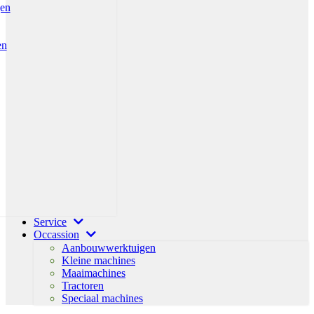
gen
en
Service
Occassion
Aanbouwwerktuigen
Kleine machines
Maaimachines
Tractoren
Speciaal machines