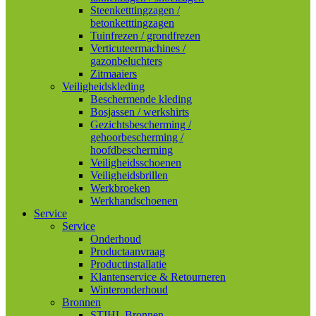
Steenketttingzagen /
betonketttingzagen
Tuinfrezen / grondfrezen
Verticuteermachines /
gazonbeluchters
Zitmaaiers
Veiligheidskleding
Beschermende kleding
Bosjassen / werkshirts
Gezichtsbescherming /
gehoorbescherming /
hoofdbescherming
Veiligheidsschoenen
Veiligheidsbrillen
Werkbroeken
Werkhandschoenen
Service
Service
Onderhoud
Productaanvraag
Productinstallatie
Klantenservice & Retourneren
Winteronderhoud
Bronnen
STIHL Bronnen