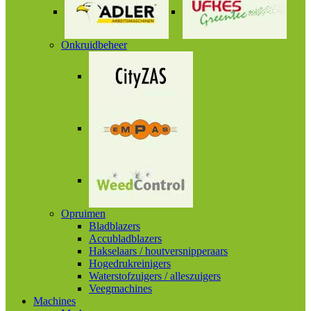
Onkruidbeheer
Opruimen
Bladblazers
Accubladblazers
Hakselaars / houtversnipperaars
Hogedrukreinigers
Waterstofzuigers / alleszuigers
Veegmachines
Machines