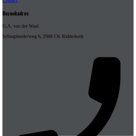
Contact
Bezoekadres
G.A. van der Waal
Schaapherderweg 6, 2988 CK Ridderkerk