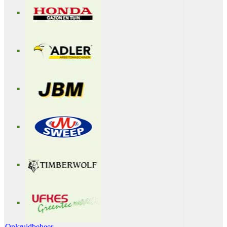
Onkruidbeheer