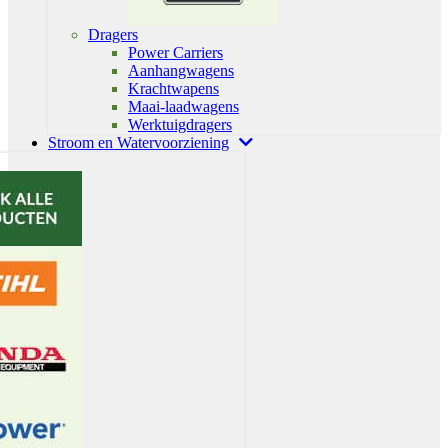
Dragers
Power Carriers
Aanhangwagens
Krachtwapens
Maai-laadwagens
Werktuigdragers
Stroom en Watervoorziening