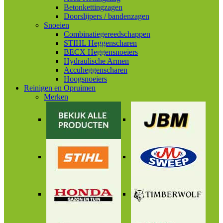
Betonkettingzagen
Doorslijpers / bandenzagen
Snoeien
Combinatiegereedschappen
STIHL Heggenscharen
BECX Heggensnoeiers
Hydraulische Armen
Accuheggenscharen
Hoogsnoeiers
Reinigen en Opruimen
Merken