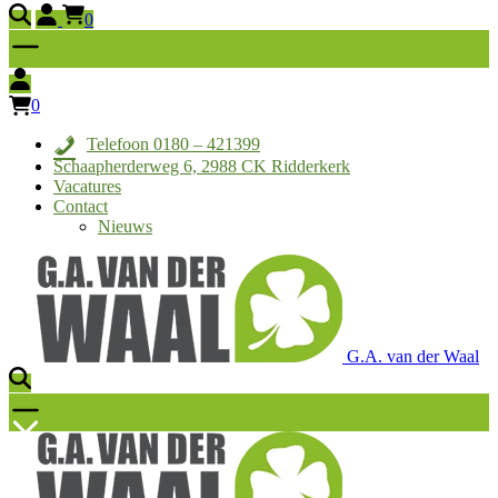
0
0
Telefoon 0180 – 421399
Schaapherderweg 6, 2988 CK Ridderkerk
Vacatures
Contact
Nieuws
G.A. van der Waal