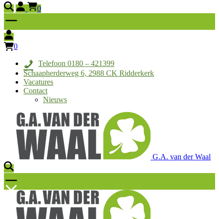
0
0
Telefoon 0180 – 421399
Schaapherderweg 6, 2988 CK Ridderkerk
Vacatures
Contact
Nieuws
G.A. van der Waal