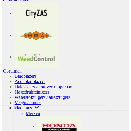
Opruimen
Bladblazers
Accubladblazers
Hakselaars / houtversnipperaars
Hogedrukreinigers
Waterstofzuigers / alleszuigers
Veegmachines
Machines
Merken