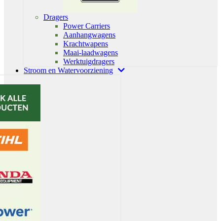
Dragers
Power Carriers
Aanhangwagens
Krachtwapens
Maai-laadwagens
Werktuigdragers
Stroom en Watervoorziening