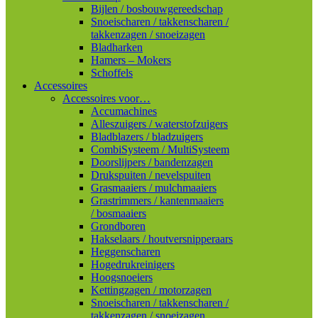
Bijlen / bosbouwgereedschap
Snoeischaren / takkenscharen /
takkenzagen / snoeizagen
Bladharken
Hamers – Mokers
Schoffels
Accessoires
Accessoires voor…
Accumachines
Alleszuigers / waterstofzuigers
Bladblazers / bladzuigers
CombiSysteem / MultiSysteem
Doorslijpers / bandenzagen
Drukspuiten / nevelspuiten
Grasmaaiers / mulchmaaiers
Grastrimmers / kantenmaaiers
/ bosmaaiers
Grondboren
Hakselaars / houtversnipperaars
Heggenscharen
Hogedrukreinigers
Hoogsnoeiers
Kettingzagen / motorzagen
Snoeischaren / takkenscharen /
takkenzagen / snoeizagen