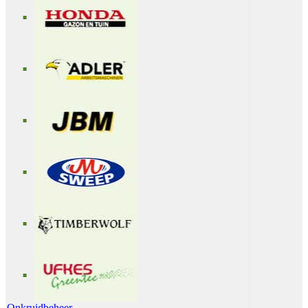
Onkruidbeheer