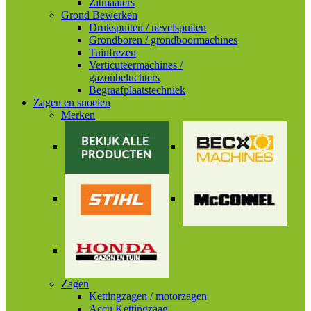
Zitmaaiers
Grond Bewerken
Drukspuiten / nevelspuiten
Grondboren / grondboormachines
Tuinfrezen
Verticuteermachines /
gazonbeluchters
Begraafplaatstechniek
Zagen en snoeien
Merken
Zagen
Kettingzagen / motorzagen
Accu Kettingzaag