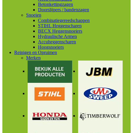
Betonkettingzagen
Doorslijpers / bandenzagen
Snoeien
Combinatiegereedschappen
STIHL Heggenscharen
BECX Heggensnoeiers
Hydraulische Armen
Accuheggenscharen
Hoogsnoeiers
Reinigen en Opruimen
Merken