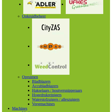
Onkruidbeheer
Opruimen
Bladblazers
Accubladblazers
Hakselaars / houtversnipperaars
Hogedrukreinigers
Waterstofzuigers / alleszuigers
Veegmachines
Machines