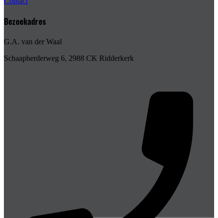
Contact
Bezoekadres
G.A. van der Waal
Schaapherderweg 6, 2988 CK Ridderkerk