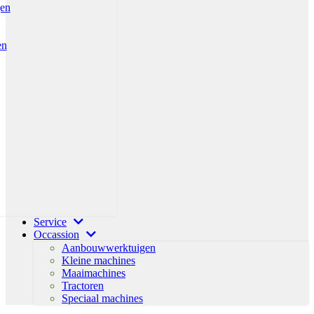
gen
en
Service
Occassion
Aanbouwwerktuigen
Kleine machines
Maaimachines
Tractoren
Speciaal machines