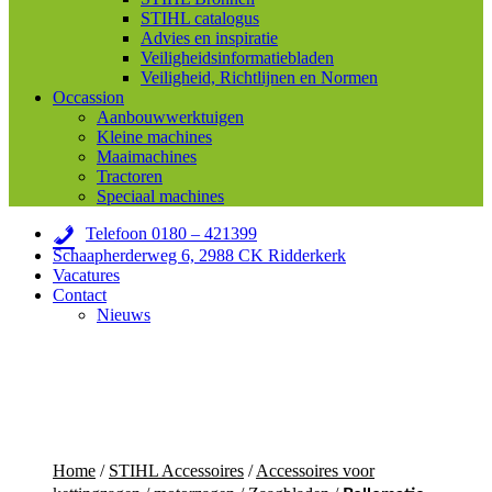
STIHL catalogus
Advies en inspiratie
Veiligheidsinformatiebladen
Veiligheid, Richtlijnen en Normen
Occassion
Aanbouwwerktuigen
Kleine machines
Maaimachines
Tractoren
Speciaal machines
Telefoon 0180 – 421399
Schaapherderweg 6, 2988 CK Ridderkerk
Vacatures
Contact
Nieuws
Home
/
STIHL Accessoires
/
Accessoires voor