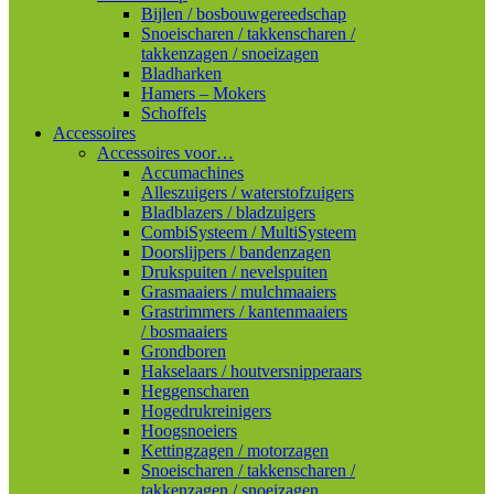
Bijlen / bosbouwgereedschap
Snoeischaren / takkenscharen /
takkenzagen / snoeizagen
Bladharken
Hamers – Mokers
Schoffels
Accessoires
Accessoires voor…
Accumachines
Alleszuigers / waterstofzuigers
Bladblazers / bladzuigers
CombiSysteem / MultiSysteem
Doorslijpers / bandenzagen
Drukspuiten / nevelspuiten
Grasmaaiers / mulchmaaiers
Grastrimmers / kantenmaaiers
/ bosmaaiers
Grondboren
Hakselaars / houtversnipperaars
Heggenscharen
Hogedrukreinigers
Hoogsnoeiers
Kettingzagen / motorzagen
Snoeischaren / takkenscharen /
takkenzagen / snoeizagen