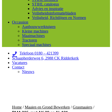
STIHL catalogus
Advies en inspiratie
Veiligheidsinformatiebladen
Veiligheid, Richtlijnen en Normen
Occassion
Aanbouwwerktuigen
Kleine machines
Maaimachines
Tractoren
Speciaal machines
Telefoon 0180 – 421399
Schaapherderweg 6, 2988 CK Ridderkerk
Vacatures
Contact
Nieuws
Home
/
Maaien en Grond Bewerken
/
Grasmaaiers
/