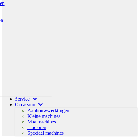
gen
en
Service
Occassion
Aanbouwwerktuigen
Kleine machines
Maaimachines
Tractoren
Speciaal machines