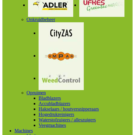
Onkruidbeheer
Opruimen
Bladblazers
Accubladblazers
Hakselaars / houtversnipperaars
Hogedrukreinigers
Waterstofzuigers / alleszuigers
Veegmachines
Machines