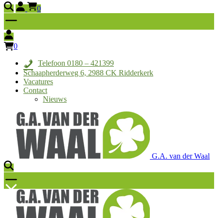
0
0
Telefoon 0180 – 421399
Schaapherderweg 6, 2988 CK Ridderkerk
Vacatures
Contact
Nieuws
G.A. van der Waal