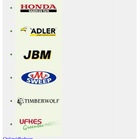
Onkruidbeheer