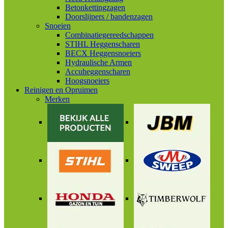
Betonkettingzagen
Doorslijpers / bandenzagen
Snoeien
Combinatiegereedschappen
STIHL Heggenscharen
BECX Heggensnoeiers
Hydraulische Armen
Accuheggenscharen
Hoogsnoeiers
Reinigen en Opruimen
Merken