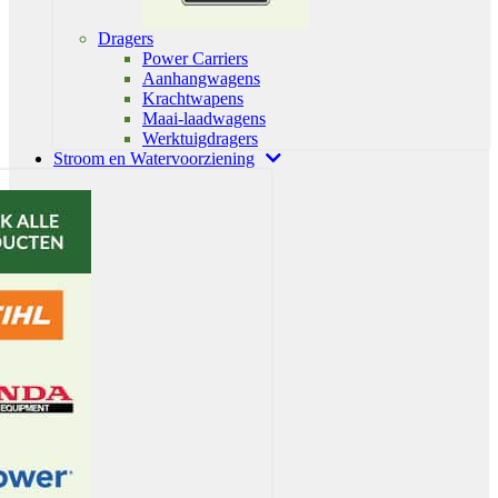
Dragers
Power Carriers
Aanhangwagens
Krachtwapens
Maai-laadwagens
Werktuigdragers
Stroom en Watervoorziening