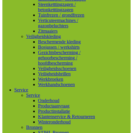
Steenketttingzagen /
betonketttingzagen
Tuinfrezen / grondfrezen
Verticuteermachines /
gazonbeluchters
Zitmaaiers
Veiligheidskleding
Beschermende kleding
Bosjassen / werkshirts
Gezichtsbescherming /
gehoorbescherming /
hoofdbescherming
Veiligheidsschoenen
Veiligheidsbrillen
Werkbroeken
Werkhandschoenen
Service
Service
Onderhoud
Productaanvraag
Productinstallatie
Klantenservice & Retourneren
Winteronderhoud
Bronnen
STIHL Bronnen