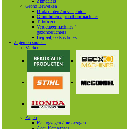
Zitmaaiers
Grond Bewerken
Drukspuiten / nevelspuiten
Grondboren / grondboormachines
Tuinfrezen
Verticuteermachines /
gazonbeluchters
Begraafplaatstechniek
Zagen en snoeien
Merken
Zagen
Kettingzagen / motorzagen
Accu Kettingzaag