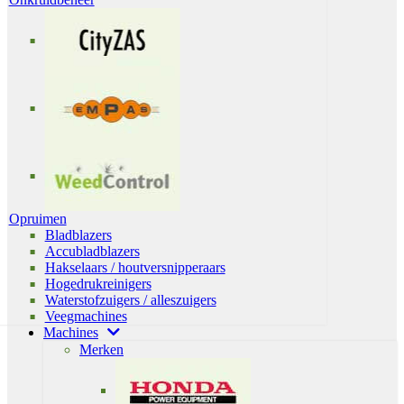
Opruimen
Bladblazers
Accubladblazers
Hakselaars / houtversnipperaars
Hogedrukreinigers
Waterstofzuigers / alleszuigers
Veegmachines
Machines
Merken