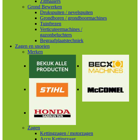
Zitmaaiers
Grond Bewerken
Drukspuiten / nevelspuiten
Grondboren / grondboormachines
Tuinfrezen
Verticuteermachines /
gazonbeluchters
Begraafplaatstechniek
Zagen en snoeien
Merken
Zagen
Kettingzagen / motorzagen
Accu Kettingzaag