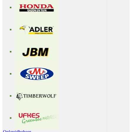
Onkruidbeheer