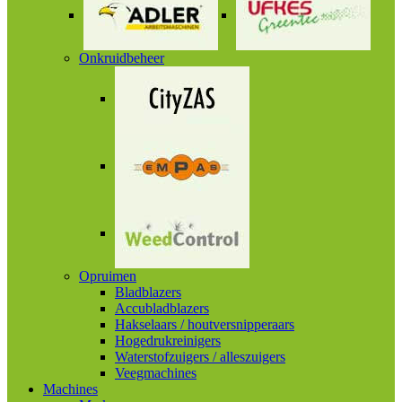
Onkruidbeheer
Opruimen
Bladblazers
Accubladblazers
Hakselaars / houtversnipperaars
Hogedrukreinigers
Waterstofzuigers / alleszuigers
Veegmachines
Machines