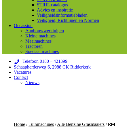
STIHL catalogus
Advies en inspiratie
Veiligheidsinformatiebladen
Veiligheid, Richtlijnen en Normen
Occassion
Aanbouwwerktuigen
Kleine machines
Maaimachines
Tractoren
Speciaal machines
Telefoon 0180 – 421399
Schaapherderweg 6, 2988 CK Ridderkerk
Vacatures
Contact
Nieuws
Home
/
Tuinmachines
/
Alle Benzine Grasmaaiers
/
RM