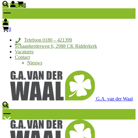
0
0
Telefoon 0180 – 421399
Schaapherderweg 6, 2988 CK Ridderkerk
Vacatures
Contact
Nieuws
G.A. van der Waal