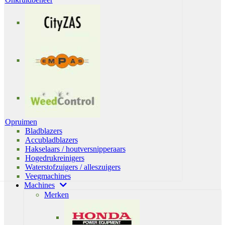
Opruimen
Bladblazers
Accubladblazers
Hakselaars / houtversnipperaars
Hogedrukreinigers
Waterstofzuigers / alleszuigers
Veegmachines
Machines
Merken