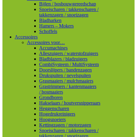
Bijlen / bosbouwgereedschap
Snoeischaren / takkenscharen /
takkenzagen / snoeizagen
Bladharken
Hamers – Mokers
Schoffels
Accessoires
Accessoires voor…
Accumachines
Alleszuigers / waterstofzuigers
Bladblazers / bladzuigers
CombiSysteem / MultiSysteem
Doorslijpers / bandenzagen
Drukspuiten / nevelspuiten
Grasmaaiers / mulchmaaiers
Grastrimmers / kantenmaaiers
/ bosmaaiers
Grondboren
Hakselaars / houtversnipperaars
Heggenscharen
Hogedrukreinigers
Hoogsnoeiers
Kettingzagen / motorzagen
Snoeischaren / takkenscharen /
takkenzagen / snoeizagen