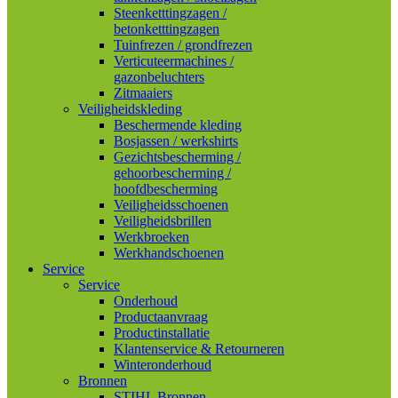
Steenketttingzagen /
betonketttingzagen
Tuinfrezen / grondfrezen
Verticuteermachines /
gazonbeluchters
Zitmaaiers
Veiligheidskleding
Beschermende kleding
Bosjassen / werkshirts
Gezichtsbescherming /
gehoorbescherming /
hoofdbescherming
Veiligheidsschoenen
Veiligheidsbrillen
Werkbroeken
Werkhandschoenen
Service
Service
Onderhoud
Productaanvraag
Productinstallatie
Klantenservice & Retourneren
Winteronderhoud
Bronnen
STIHL Bronnen