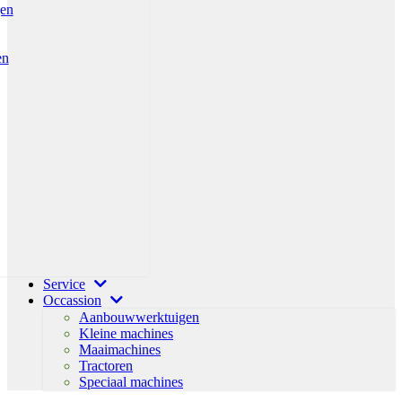
gen
en
Service
Occassion
Aanbouwwerktuigen
Kleine machines
Maaimachines
Tractoren
Speciaal machines