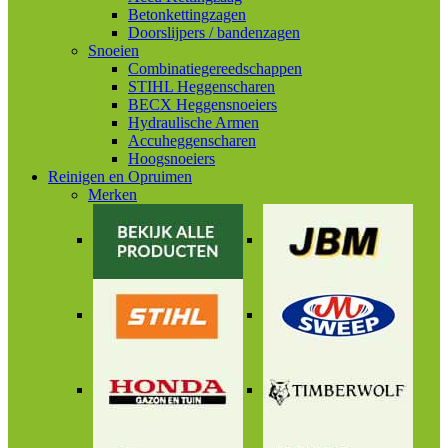
Betonkettingzagen
Doorslijpers / bandenzagen
Snoeien
Combinatiegereedschappen
STIHL Heggenscharen
BECX Heggensnoeiers
Hydraulische Armen
Accuheggenscharen
Hoogsnoeiers
Reinigen en Opruimen
Merken