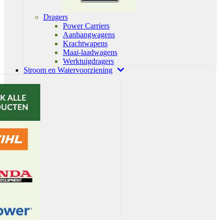
Dragers
Power Carriers
Aanhangwagens
Krachtwapens
Maai-laadwagens
Werktuigdragers
Stroom en Watervoorziening