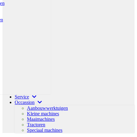
gen
en
Service
Occassion
Aanbouwwerktuigen
Kleine machines
Maaimachines
Tractoren
Speciaal machines