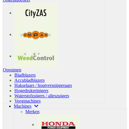
Opruimen
Bladblazers
Accubladblazers
Hakselaars / houtversnipperaars
Hogedrukreinigers
Waterstofzuigers / alleszuigers
Veegmachines
Machines
Merken