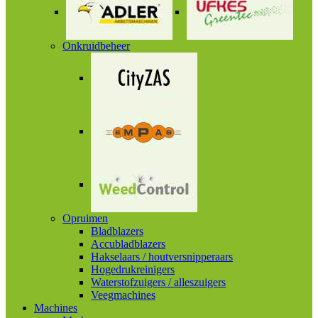
Onkruidbeheer
Opruimen
Bladblazers
Accubladblazers
Hakselaars / houtversnipperaars
Hogedrukreinigers
Waterstofzuigers / alleszuigers
Veegmachines
Machines