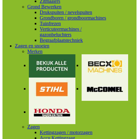
Zitmaaiers
Grond Bewerken
Drukspuiten / nevelspuiten
Grondboren / grondboormachines
Tuinfrezen
Verticuteermachines /
gazonbeluchters
Begraafplaatstechniek
Zagen en snoeien
Merken
Zagen
Kettingzagen / motorzagen
Accu Kettingzaag