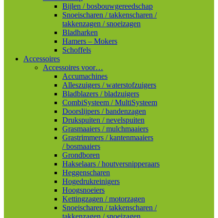
Bijlen / bosbouwgereedschap
Snoeischaren / takkenscharen /
takkenzagen / snoeizagen
Bladharken
Hamers – Mokers
Schoffels
Accessoires
Accessoires voor…
Accumachines
Alleszuigers / waterstofzuigers
Bladblazers / bladzuigers
CombiSysteem / MultiSysteem
Doorslijpers / bandenzagen
Drukspuiten / nevelspuiten
Grasmaaiers / mulchmaaiers
Grastrimmers / kantenmaaiers
/ bosmaaiers
Grondboren
Hakselaars / houtversnipperaars
Heggenscharen
Hogedrukreinigers
Hoogsnoeiers
Kettingzagen / motorzagen
Snoeischaren / takkenscharen /
takkenzagen / snoeizagen