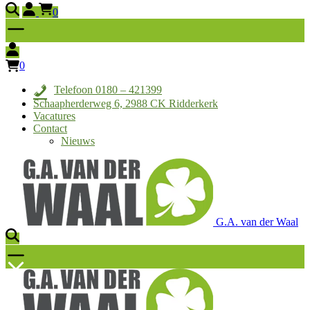
0
0
Telefoon 0180 – 421399
Schaapherderweg 6, 2988 CK Ridderkerk
Vacatures
Contact
Nieuws
G.A. van der Waal