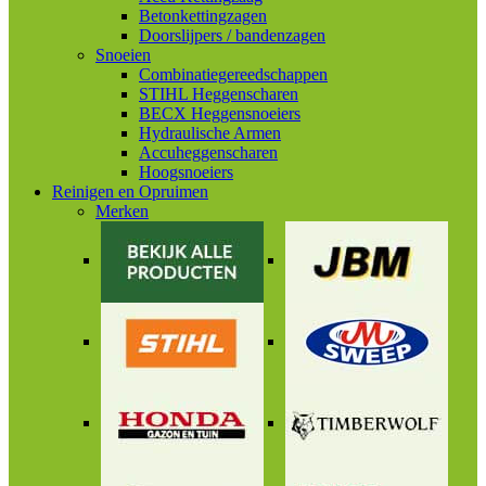
Betonkettingzagen
Doorslijpers / bandenzagen
Snoeien
Combinatiegereedschappen
STIHL Heggenscharen
BECX Heggensnoeiers
Hydraulische Armen
Accuheggenscharen
Hoogsnoeiers
Reinigen en Opruimen
Merken