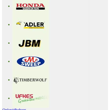
Onkruidbeheer