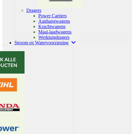
Dragers
Power Carriers
Aanhangwagens
Krachtwapens
Maai-laadwagens
Werktuigdragers
Stroom en Watervoorziening