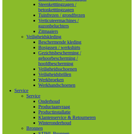
Steenketttingzagen /
betonketttingzagen
Tuinfrezen / grondfrezen
Verticuteermachines /
gazonbeluchters
Zitmaaiers
Veiligheidskleding
Beschermende kleding
Bosjassen / werkshirts
Gezichtsbescherming /
gehoorbescherming /
hoofdbescherming
Veiligheidsschoenen
Veiligheidsbrillen
Werkbroeken
Werkhandschoenen
Service
Service
Onderhoud
Productaanvraag
Productinstallatie
Klantenservice & Retourneren
Winteronderhoud
Bronnen
STIHL Bronnen