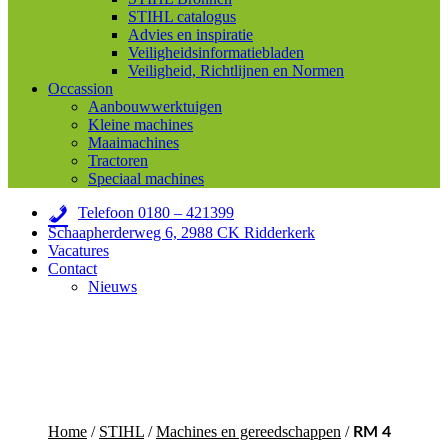
STIHL catalogus
Advies en inspiratie
Veiligheidsinformatiebladen
Veiligheid, Richtlijnen en Normen
Occassion
Aanbouwwerktuigen
Kleine machines
Maaimachines
Tractoren
Speciaal machines
Telefoon 0180 – 421399
Schaapherderweg 6, 2988 CK Ridderkerk
Vacatures
Contact
Nieuws
Home
/
STIHL
/
Machines en gereedschappen
/
RM 4