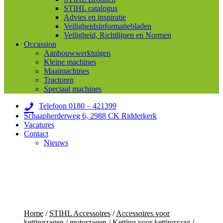
STIHL catalogus
Advies en inspiratie
Veiligheidsinformatiebladen
Veiligheid, Richtlijnen en Normen
Occassion
Aanbouwwerktuigen
Kleine machines
Maaimachines
Tractoren
Speciaal machines
Telefoon 0180 – 421399
Schaapherderweg 6, 2988 CK Ridderkerk
Vacatures
Contact
Nieuws
Home
/
STIHL Accessoires
/
Accessoires voor
kettingzagen / motorzagen
/
Ketting voor kettingzaag
/