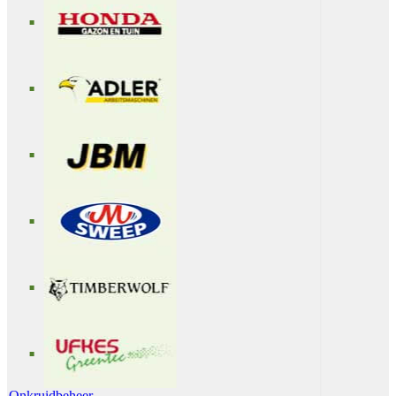
Onkruidbeheer