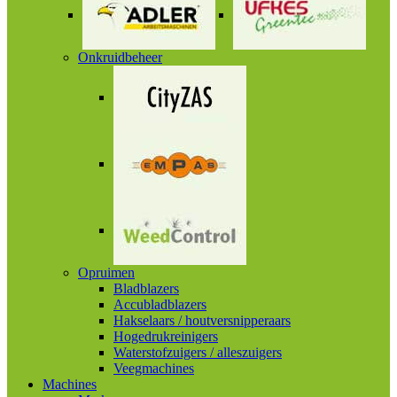
Onkruidbeheer
Opruimen
Bladblazers
Accubladblazers
Hakselaars / houtversnipperaars
Hogedrukreinigers
Waterstofzuigers / alleszuigers
Veegmachines
Machines