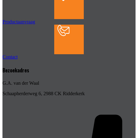
Productaanvraag
Contact
Bezoekadres
G.A. van der Waal
Schaapherderweg 6, 2988 CK Ridderkerk