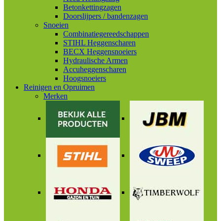
Betonkettingzagen
Doorslijpers / bandenzagen
Snoeien
Combinatiegereedschappen
STIHL Heggenscharen
BECX Heggensnoeiers
Hydraulische Armen
Accuheggenscharen
Hoogsnoeiers
Reinigen en Opruimen
Merken