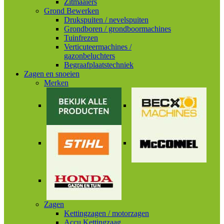
Zitmaaiers
Grond Bewerken
Drukspuiten / nevelspuiten
Grondboren / grondboormachines
Tuinfrezen
Verticuteermachines /
gazonbeluchters
Begraafplaatstechniek
Zagen en snoeien
Merken
Zagen
Kettingzagen / motorzagen
Accu Kettingzaag