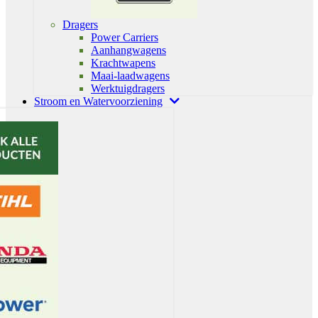
Dragers
Power Carriers
Aanhangwagens
Krachtwapens
Maai-laadwagens
Werktuigdragers
Stroom en Watervoorziening