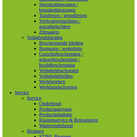
Steenketttingzagen /
betonketttingzagen
Tuinfrezen / grondfrezen
Verticuteermachines /
gazonbeluchters
Zitmaaiers
Veiligheidskleding
Beschermende kleding
Bosjassen / werkshirts
Gezichtsbescherming /
gehoorbescherming /
hoofdbescherming
Veiligheidsschoenen
Veiligheidsbrillen
Werkbroeken
Werkhandschoenen
Service
Service
Onderhoud
Productaanvraag
Productinstallatie
Klantenservice & Retourneren
Winteronderhoud
Bronnen
STIHL Bronnen