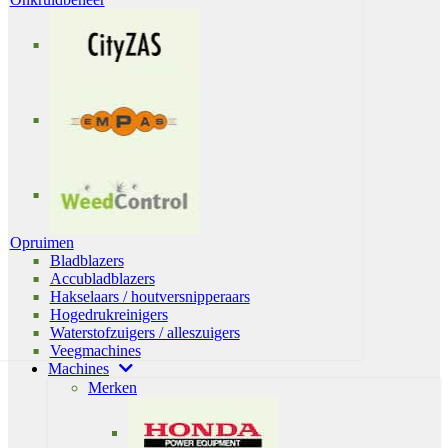
Opruimen
Bladblazers
Accubladblazers
Hakselaars / houtversnipperaars
Hogedrukreinigers
Waterstofzuigers / alleszuigers
Veegmachines
Machines
Merken