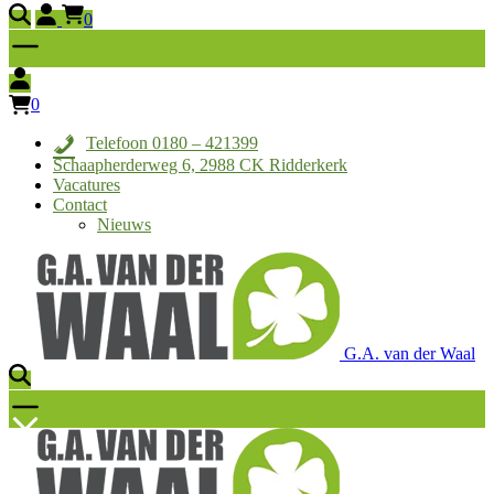
0
0
Telefoon 0180 – 421399
Schaapherderweg 6, 2988 CK Ridderkerk
Vacatures
Contact
Nieuws
G.A. van der Waal