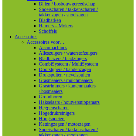
Bijlen / bosbouwgereedschap
Snoeischaren / takkenscharen /
takkenzagen / snoeizagen
Bladharken
Hamers – Mokers
Schoffels
Accessoires
Accessoires voor…
Accumachines
Alleszuigers / waterstofzuigers
Bladblazers / bladzuigers
CombiSysteem / MultiSysteem
Doorslijpers / bandenzagen
Drukspuiten / nevelspuiten
Grasmaaiers / mulchmaaiers
Grastrimmers / kantenmaaiers
/ bosmaaiers
Grondboren
Hakselaars / houtversnipperaars
Heggenscharen
Hogedrukreinigers
Hoogsnoeiers
Kettingzagen / motorzagen
Snoeischaren / takkenscharen /
takkenzagen / snoeizagen