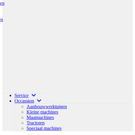
gen
en
Service
Occassion
Aanbouwwerktuigen
Kleine machines
Maaimachines
Tractoren
Speciaal machines