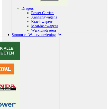
Dragers
Power Carriers
Aanhangwagens
Krachtwapens
Maai-laadwagens
Werktuigdragers
Stroom en Watervoorziening