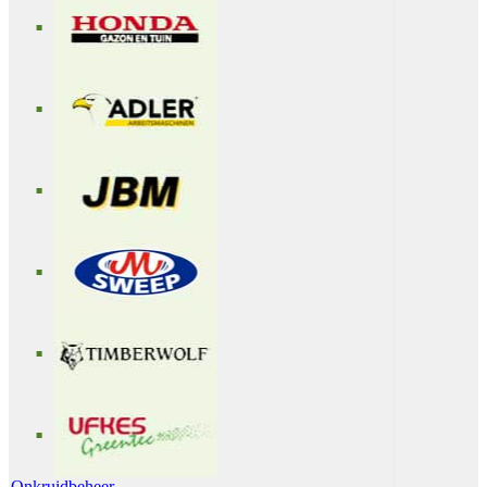
Onkruidbeheer