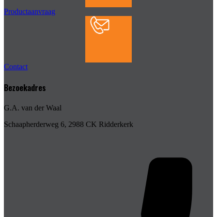
Productaanvraag
Contact
Bezoekadres
G.A. van der Waal
Schaapherderweg 6, 2988 CK Ridderkerk