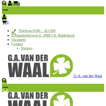
0
0
Telefoon 0180 – 421399
Schaapherderweg 6, 2988 CK Ridderkerk
Vacatures
Contact
Nieuws
G.A. van der Waal