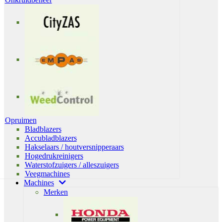
Opruimen
Bladblazers
Accubladblazers
Hakselaars / houtversnipperaars
Hogedrukreinigers
Waterstofzuigers / alleszuigers
Veegmachines
Machines
Merken