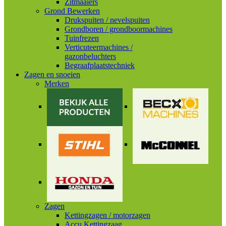
Zitmaaiers
Grond Bewerken
Drukspuiten / nevelspuiten
Grondboren / grondboormachines
Tuinfrezen
Verticuteermachines /
gazonbeluchters
Begraafplaatstechniek
Zagen en snoeien
Merken
Zagen
Kettingzagen / motorzagen
Accu Kettingzaag