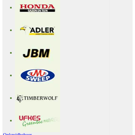
Onkruidbeheer