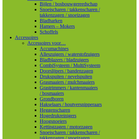
Bijlen / bosbouwgereedschap
Snoeischaren / takkenscharen /
takkenzagen / snoeizagen
Bladharken
Hamers – Mokers
Schoffels
Accessoires
Accessoires voor…
Accumachines
Alleszuigers / waterstofzuigers
Bladblazers / bladzuigers
CombiSysteem / MultiSysteem
Doorslijpers / bandenzagen
Drukspuiten / nevelspuiten
Grasmaaiers / mulchmaaiers
Grastrimmers / kantenmaaiers
/ bosmaaiers
Grondboren
Hakselaars / houtversnipperaars
Heggenscharen
Hogedrukreinigers
Hoogsnoeiers
Kettingzagen / motorzagen
Snoeischaren / takkenscharen /
takkenzagen / snoeizagen