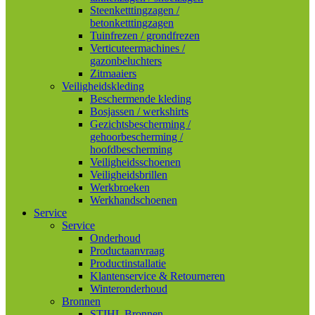
Steenketttingzagen /
betonketttingzagen
Tuinfrezen / grondfrezen
Verticuteermachines /
gazonbeluchters
Zitmaaiers
Veiligheidskleding
Beschermende kleding
Bosjassen / werkshirts
Gezichtsbescherming /
gehoorbescherming /
hoofdbescherming
Veiligheidsschoenen
Veiligheidsbrillen
Werkbroeken
Werkhandschoenen
Service
Service
Onderhoud
Productaanvraag
Productinstallatie
Klantenservice & Retourneren
Winteronderhoud
Bronnen
STIHL Bronnen