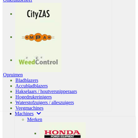
Opruimen
Bladblazers
Accubladblazers
Hakselaars / houtversnipperaars
Hogedrukreinigers
Waterstofzuigers / alleszuigers
Veegmachines
Machines
Merken