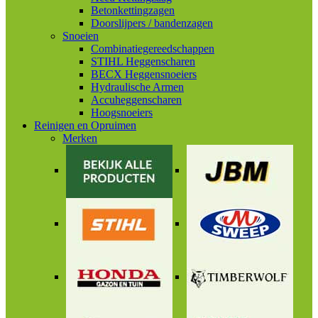
Betonkettingzagen
Doorslijpers / bandenzagen
Snoeien
Combinatiegereedschappen
STIHL Heggenscharen
BECX Heggensnoeiers
Hydraulische Armen
Accuheggenscharen
Hoogsnoeiers
Reinigen en Opruimen
Merken