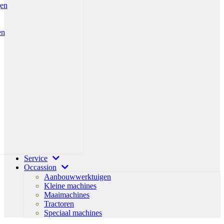
gen
en
Service
Occassion
Aanbouwwerktuigen
Kleine machines
Maaimachines
Tractoren
Speciaal machines