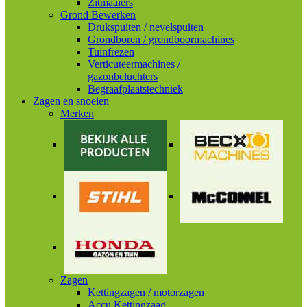
Zitmaaiers
Grond Bewerken
Drukspuiten / nevelspuiten
Grondboren / grondboormachines
Tuinfrezen
Verticuteermachines /
gazonbeluchters
Begraafplaatstechniek
Zagen en snoeien
Merken
Zagen
Kettingzagen / motorzagen
Accu Kettingzaag