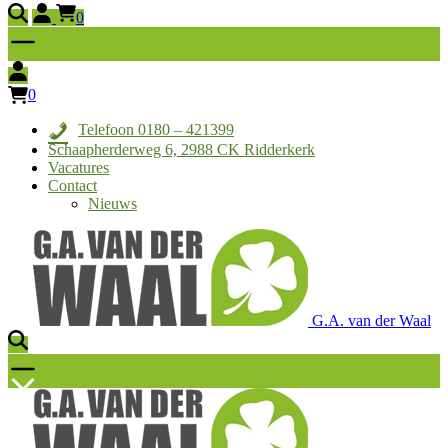
0
0
Telefoon 0180 – 421399
Schaapherderweg 6, 2988 CK Ridderkerk
Vacatures
Contact
Nieuws
G.A. van der Waal