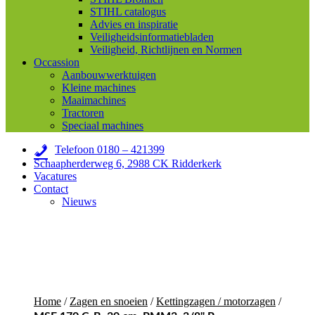
STIHL catalogus
Advies en inspiratie
Veiligheidsinformatiebladen
Veiligheid, Richtlijnen en Normen
Occassion
Aanbouwwerktuigen
Kleine machines
Maaimachines
Tractoren
Speciaal machines
Telefoon 0180 – 421399
Schaapherderweg 6, 2988 CK Ridderkerk
Vacatures
Contact
Nieuws
Home
/
Zagen en snoeien
/
Kettingzagen / motorzagen
/