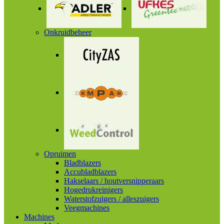
Onkruidbeheer
Opruimen
Bladblazers
Accubladblazers
Hakselaars / houtversnipperaars
Hogedrukreinigers
Waterstofzuigers / alleszuigers
Veegmachines
Machines