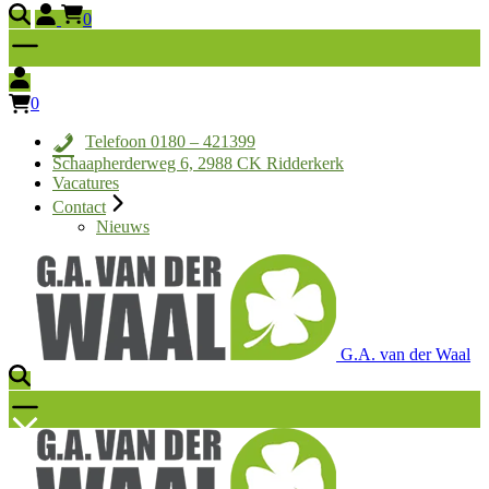
0
0
Telefoon 0180 – 421399
Schaapherderweg 6, 2988 CK Ridderkerk
Vacatures
Contact
Nieuws
G.A. van der Waal