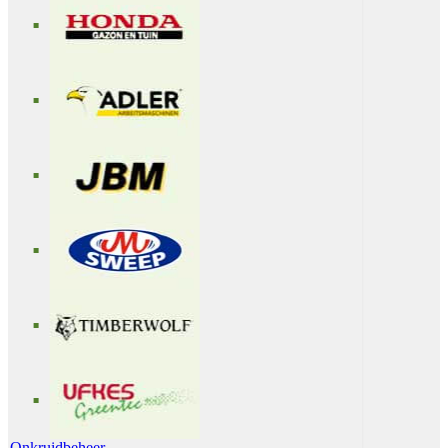
Onkruidbeheer