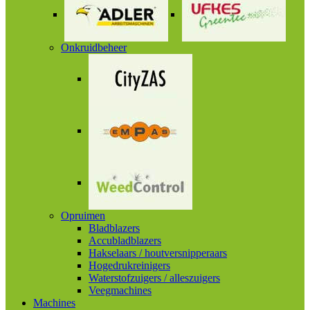
Onkruidbeheer
Opruimen
Bladblazers
Accubladblazers
Hakselaars / houtversnipperaars
Hogedrukreinigers
Waterstofzuigers / alleszuigers
Veegmachines
Machines