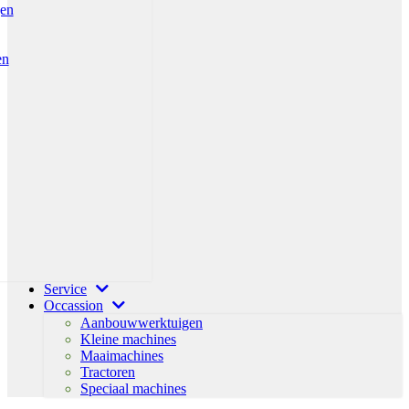
gen
en
Service
Occassion
Aanbouwwerktuigen
Kleine machines
Maaimachines
Tractoren
Speciaal machines