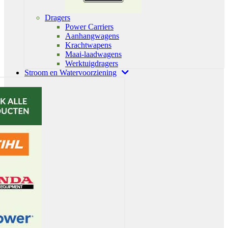
Dragers
Power Carriers
Aanhangwagens
Krachtwapens
Maai-laadwagens
Werktuigdragers
Stroom en Watervoorziening