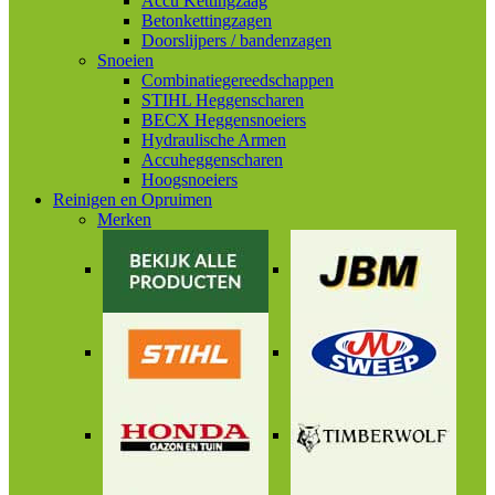
Accu Kettingzaag
Betonkettingzagen
Doorslijpers / bandenzagen
Snoeien
Combinatiegereedschappen
STIHL Heggenscharen
BECX Heggensnoeiers
Hydraulische Armen
Accuheggenscharen
Hoogsnoeiers
Reinigen en Opruimen
Merken