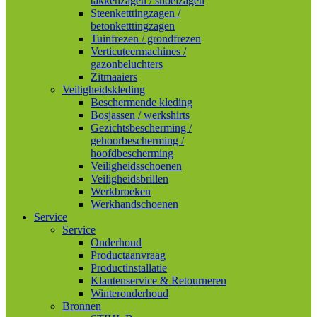
takkenzagen / snoeizagen
Steenketttingzagen /
betonketttingzagen
Tuinfrezen / grondfrezen
Verticuteermachines /
gazonbeluchters
Zitmaaiers
Veiligheidskleding
Beschermende kleding
Bosjassen / werkshirts
Gezichtsbescherming /
gehoorbescherming /
hoofdbescherming
Veiligheidsschoenen
Veiligheidsbrillen
Werkbroeken
Werkhandschoenen
Service
Service
Onderhoud
Productaanvraag
Productinstallatie
Klantenservice & Retourneren
Winteronderhoud
Bronnen