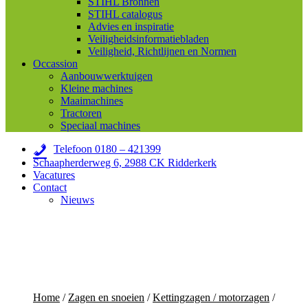
STIHL Bronnen
STIHL catalogus
Advies en inspiratie
Veiligheidsinformatiebladen
Veiligheid, Richtlijnen en Normen
Occassion
Aanbouwwerktuigen
Kleine machines
Maaimachines
Tractoren
Speciaal machines
Telefoon 0180 – 421399
Schaapherderweg 6, 2988 CK Ridderkerk
Vacatures
Contact
Nieuws
Home
/
Zagen en snoeien
/
Kettingzagen / motorzagen
/