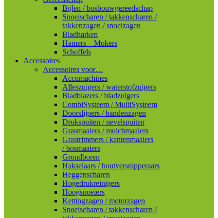
Bijlen / bosbouwgereedschap
Snoeischaren / takkenscharen /
takkenzagen / snoeizagen
Bladharken
Hamers – Mokers
Schoffels
Accessoires
Accessoires voor…
Accumachines
Alleszuigers / waterstofzuigers
Bladblazers / bladzuigers
CombiSysteem / MultiSysteem
Doorslijpers / bandenzagen
Drukspuiten / nevelspuiten
Grasmaaiers / mulchmaaiers
Grastrimmers / kantenmaaiers
/ bosmaaiers
Grondboren
Hakselaars / houtversnipperaars
Heggenscharen
Hogedrukreinigers
Hoogsnoeiers
Kettingzagen / motorzagen
Snoeischaren / takkenscharen /