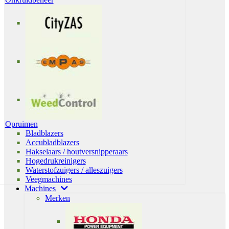
Opruimen
Bladblazers
Accubladblazers
Hakselaars / houtversnipperaars
Hogedrukreinigers
Waterstofzuigers / alleszuigers
Veegmachines
Machines
Merken