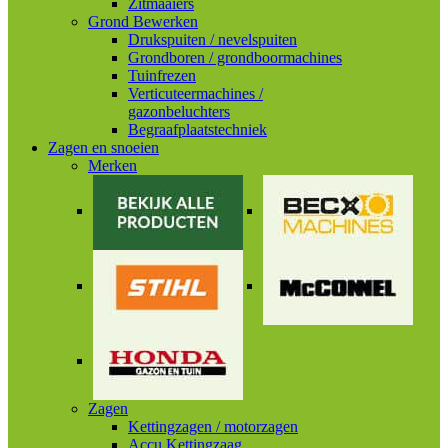
Zitmaaiers
Grond Bewerken
Drukspuiten / nevelspuiten
Grondboren / grondboormachines
Tuinfrezen
Verticuteermachines /
gazonbeluchters
Begraafplaatstechniek
Zagen en snoeien
Merken
Zagen
Kettingzagen / motorzagen
Accu Kettingzaag