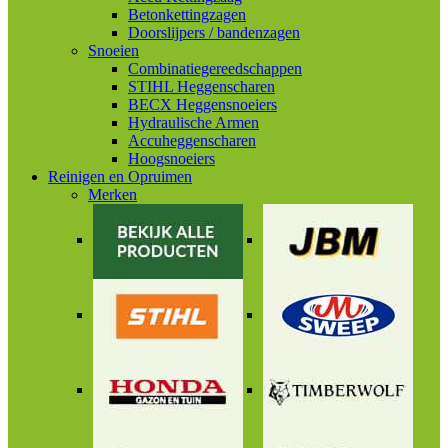
Betonkettingzagen
Doorslijpers / bandenzagen
Snoeien
Combinatiegereedschappen
STIHL Heggenscharen
BECX Heggensnoeiers
Hydraulische Armen
Accuheggenscharen
Hoogsnoeiers
Reinigen en Opruimen
Merken