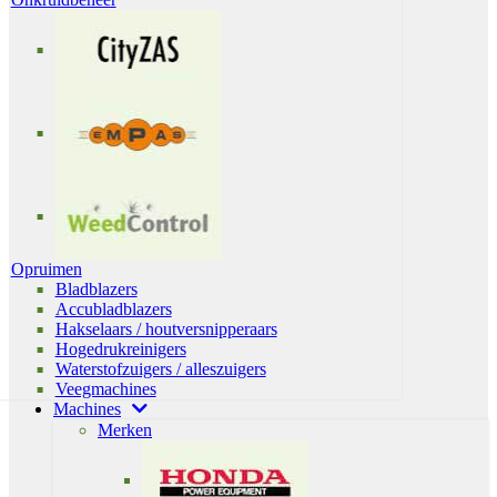
Opruimen
Bladblazers
Accubladblazers
Hakselaars / houtversnipperaars
Hogedrukreinigers
Waterstofzuigers / alleszuigers
Veegmachines
Machines
Merken