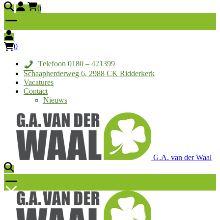
0
0
Telefoon 0180 – 421399
Schaapherderweg 6, 2988 CK Ridderkerk
Vacatures
Contact
Nieuws
G.A. van der Waal