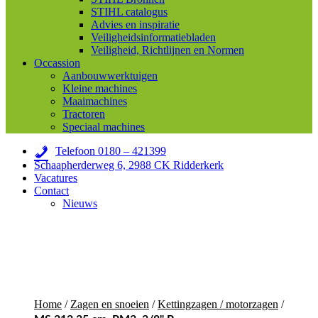
STIHL catalogus
Advies en inspiratie
Veiligheidsinformatiebladen
Veiligheid, Richtlijnen en Normen
Occassion
Aanbouwwerktuigen
Kleine machines
Maaimachines
Tractoren
Speciaal machines
Telefoon 0180 – 421399
Schaapherderweg 6, 2988 CK Ridderkerk
Vacatures
Contact
Nieuws
Home
/
Zagen en snoeien
/
Kettingzagen / motorzagen
/