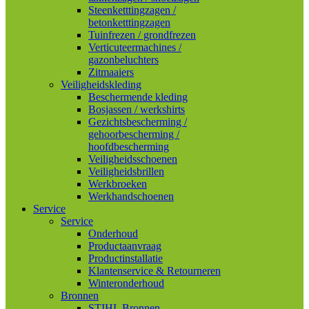
Steenketttingzagen /
betonketttingzagen
Tuinfrezen / grondfrezen
Verticuteermachines /
gazonbeluchters
Zitmaaiers
Veiligheidskleding
Beschermende kleding
Bosjassen / werkshirts
Gezichtsbescherming /
gehoorbescherming /
hoofdbescherming
Veiligheidsschoenen
Veiligheidsbrillen
Werkbroeken
Werkhandschoenen
Service
Service
Onderhoud
Productaanvraag
Productinstallatie
Klantenservice & Retourneren
Winteronderhoud
Bronnen
STIHL Bronnen