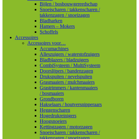
Bijlen / bosbouwgereedschap
Snoeischaren / takkenscharen /
takkenzagen / snoeizagen
Bladharken
Hamers – Mokers
Schoffels
Accessoires
Accessoires voor…
Accumachines
Alleszuigers / waterstofzuigers
Bladblazers / bladzuigers
CombiSysteem / MultiSysteem
Doorslijpers / bandenzagen
Drukspuiten / nevelspuiten
Grasmaaiers / mulchmaaiers
Grastrimmers / kantenmaaiers
/ bosmaaiers
Grondboren
Hakselaars / houtversnipperaars
Heggenscharen
Hogedrukreinigers
Hoogsnoeiers
Kettingzagen / motorzagen
Snoeischaren / takkenscharen /
takkenzagen / snoeizagen