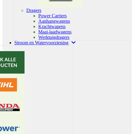
Dragers
Power Carriers
Aanhangwagens
Krachtwapens
Maai-laadwagens
Werktuigdragers
Stroom en Watervoorziening