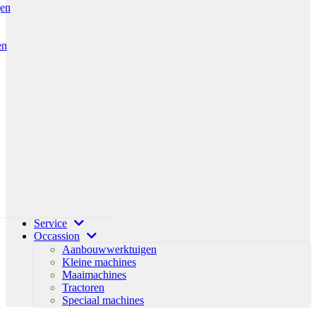
gen
en
Service
Occassion
Aanbouwwerktuigen
Kleine machines
Maaimachines
Tractoren
Speciaal machines