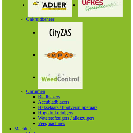
Onkruidbeheer
Opruimen
Bladblazers
Accubladblazers
Hakselaars / houtversnipperaars
Hogedrukreinigers
Waterstofzuigers / alleszuigers
Veegmachines
Machines