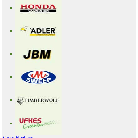
Onkruidbeheer