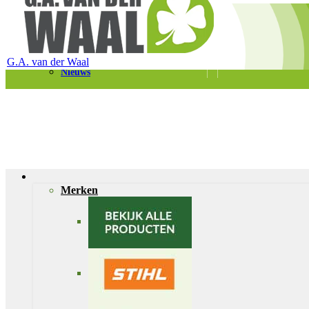
Telefoon 0180 – 421399
Schaapherderweg 6, 2988 CK Ridderkerk
Vacatures
Contact
G.A. van der Waal
Nieuws
Merken