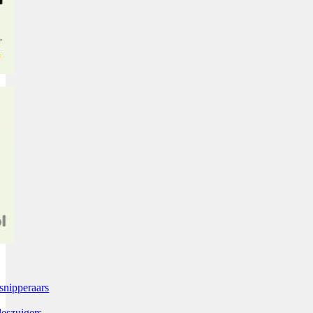
snipperaars
leszuigers