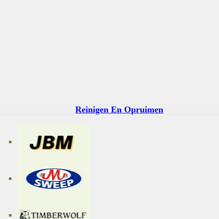
Reinigen En Opruimen