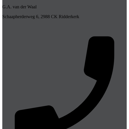
G.A. van der Waal
Schaapherderweg 6, 2988 CK Ridderkerk