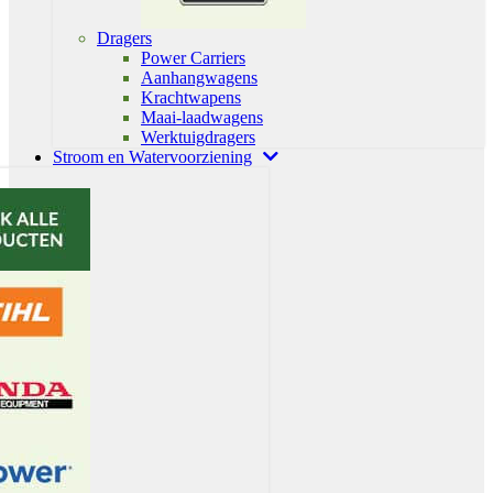
Dragers
Power Carriers
Aanhangwagens
Krachtwapens
Maai-laadwagens
Werktuigdragers
Stroom en Watervoorziening