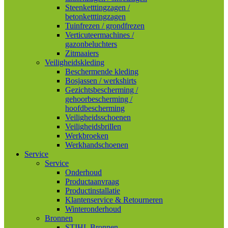
Steenketttingzagen /
betonketttingzagen
Tuinfrezen / grondfrezen
Verticuteermachines /
gazonbeluchters
Zitmaaiers
Veiligheidskleding
Beschermende kleding
Bosjassen / werkshirts
Gezichtsbescherming /
gehoorbescherming /
hoofdbescherming
Veiligheidsschoenen
Veiligheidsbrillen
Werkbroeken
Werkhandschoenen
Service
Service
Onderhoud
Productaanvraag
Productinstallatie
Klantenservice & Retourneren
Winteronderhoud
Bronnen
STIHL Bronnen