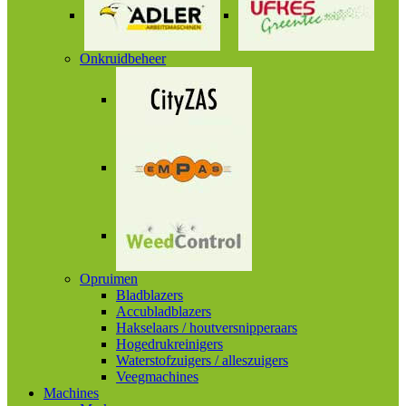
Onkruidbeheer
Opruimen
Bladblazers
Accubladblazers
Hakselaars / houtversnipperaars
Hogedrukreinigers
Waterstofzuigers / alleszuigers
Veegmachines
Machines