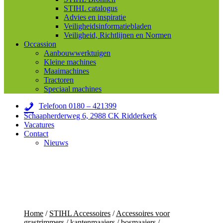
STIHL catalogus
Advies en inspiratie
Veiligheidsinformatiebladen
Veiligheid, Richtlijnen en Normen
Occassion
Aanbouwwerktuigen
Kleine machines
Maaimachines
Tractoren
Speciaal machines
Telefoon 0180 – 421399
Schaapherderweg 6, 2988 CK Ridderkerk
Vacatures
Contact
Nieuws
Home
/
STIHL Accessoires
/
Accessoires voor
grastrimmers / kantenmaaiers / bosmaaiers
/