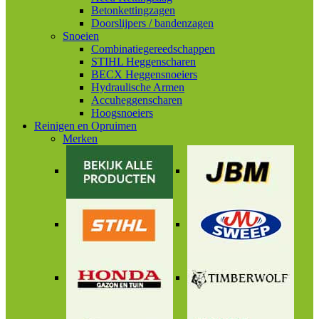
Betonkettingzagen
Doorslijpers / bandenzagen
Snoeien
Combinatiegereedschappen
STIHL Heggenscharen
BECX Heggensnoeiers
Hydraulische Armen
Accuheggenscharen
Hoogsnoeiers
Reinigen en Opruimen
Merken