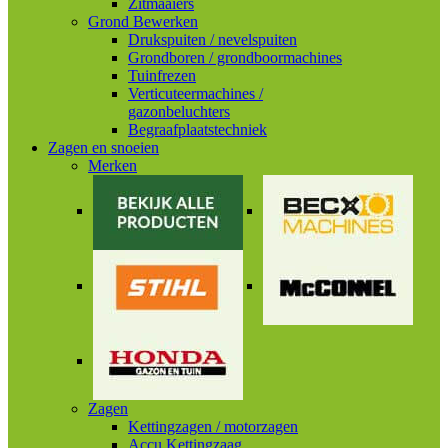
Zitmaaiers
Grond Bewerken
Drukspuiten / nevelspuiten
Grondboren / grondboormachines
Tuinfrezen
Verticuteermachines /
gazonbeluchters
Begraafplaatstechniek
Zagen en snoeien
Merken
Zagen
Kettingzagen / motorzagen
Accu Kettingzaag