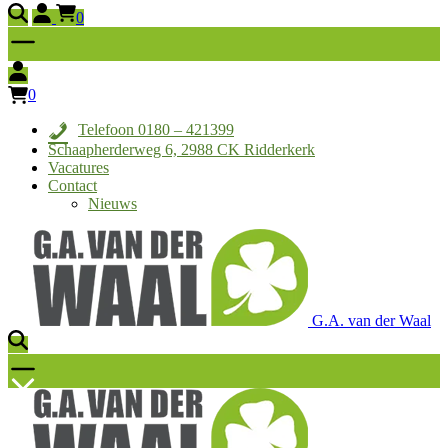
0
0
Telefoon 0180 – 421399
Schaapherderweg 6, 2988 CK Ridderkerk
Vacatures
Contact
Nieuws
G.A. van der Waal