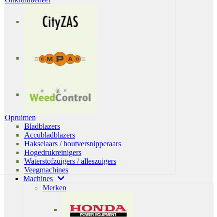
Opruimen
Bladblazers
Accubladblazers
Hakselaars / houtversnipperaars
Hogedrukreinigers
Waterstofzuigers / alleszuigers
Veegmachines
Machines
Merken