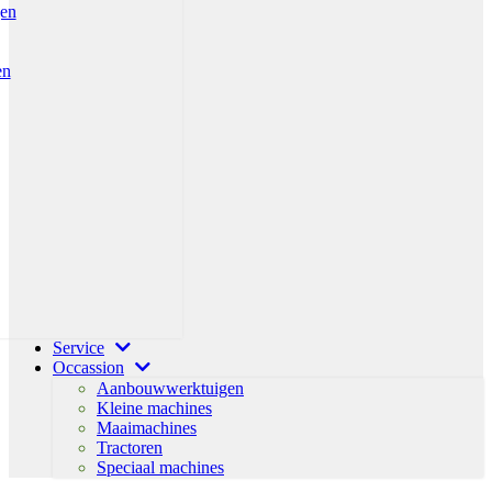
gen
en
Service
Occassion
Aanbouwwerktuigen
Kleine machines
Maaimachines
Tractoren
Speciaal machines