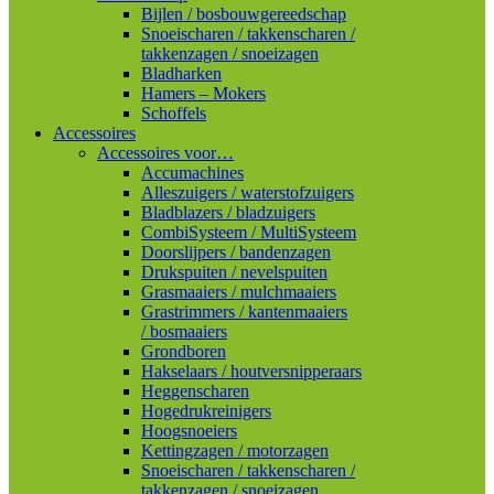
Bijlen / bosbouwgereedschap
Snoeischaren / takkenscharen /
takkenzagen / snoeizagen
Bladharken
Hamers – Mokers
Schoffels
Accessoires
Accessoires voor…
Accumachines
Alleszuigers / waterstofzuigers
Bladblazers / bladzuigers
CombiSysteem / MultiSysteem
Doorslijpers / bandenzagen
Drukspuiten / nevelspuiten
Grasmaaiers / mulchmaaiers
Grastrimmers / kantenmaaiers
/ bosmaaiers
Grondboren
Hakselaars / houtversnipperaars
Heggenscharen
Hogedrukreinigers
Hoogsnoeiers
Kettingzagen / motorzagen
Snoeischaren / takkenscharen /
takkenzagen / snoeizagen