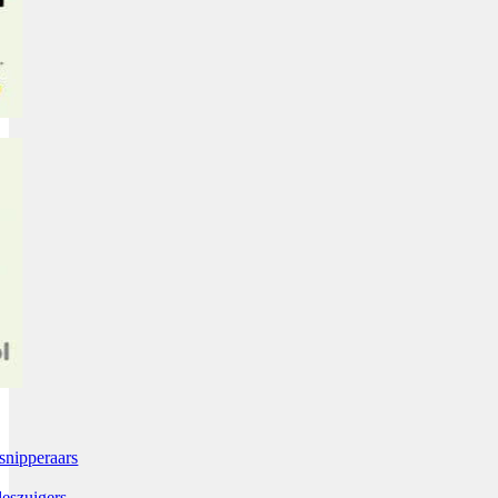
snipperaars
leszuigers