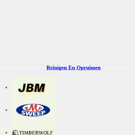
Reinigen En Opruimen