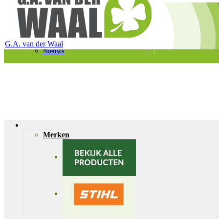
Telefoon 0180 – 421399
Schaapherderweg 6, 2988 CK Ridderkerk
Vacatures
Contact
G.A. van der Waal
Nieuws
Merken