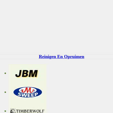
Reinigen En Opruimen