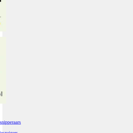
snipperaars
leszuigers