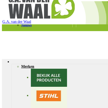
Telefoon 0180 – 421399
Schaapherderweg 6, 2988 CK Ridderkerk
Vacatures
Contact
G.A. van der Waal
Nieuws
Merken