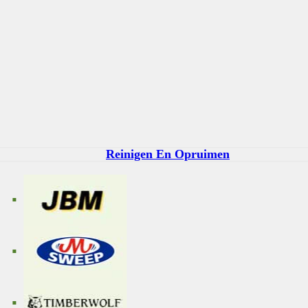
Reinigen En Opruimen