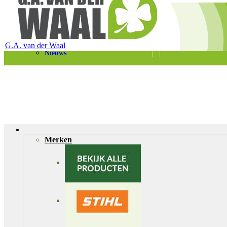
Telefoon 0180 – 421399
Schaapherderweg 6, 2988 CK Ridderkerk
Vacatures
Contact
G.A. van der Waal
Nieuws
Merken