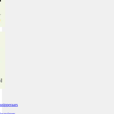
snipperaars
leszuigers