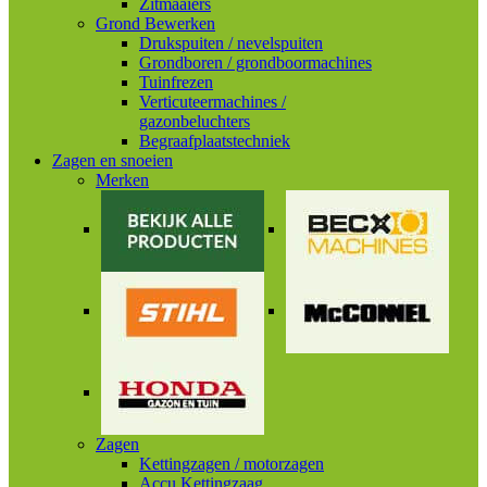
Zitmaaiers
Grond Bewerken
Drukspuiten / nevelspuiten
Grondboren / grondboormachines
Tuinfrezen
Verticuteermachines /
gazonbeluchters
Begraafplaatstechniek
Zagen en snoeien
Merken
Zagen
Kettingzagen / motorzagen
Accu Kettingzaag