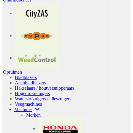
Opruimen
Bladblazers
Accubladblazers
Hakselaars / houtversnipperaars
Hogedrukreinigers
Waterstofzuigers / alleszuigers
Veegmachines
Machines
Merken