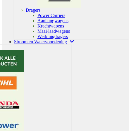
Dragers
Power Carriers
Aanhangwagens
Krachtwapens
Maai-laadwagens
Werktuigdragers
Stroom en Watervoorziening