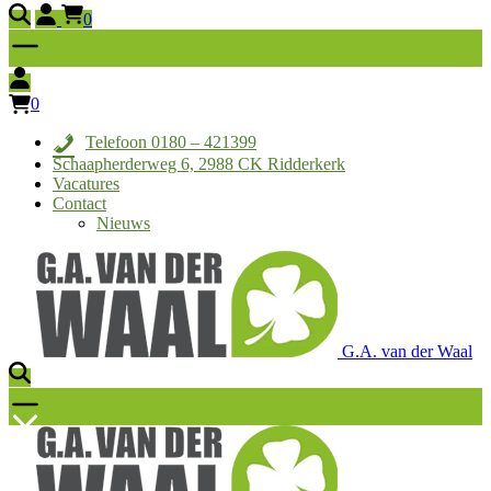
0
0
Telefoon 0180 – 421399
Schaapherderweg 6, 2988 CK Ridderkerk
Vacatures
Contact
Nieuws
G.A. van der Waal