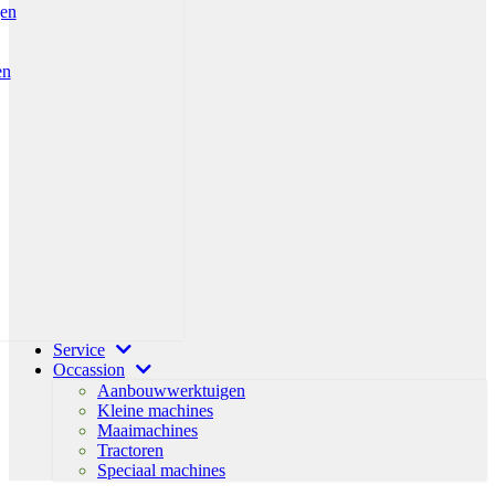
gen
en
Service
Occassion
Aanbouwwerktuigen
Kleine machines
Maaimachines
Tractoren
Speciaal machines