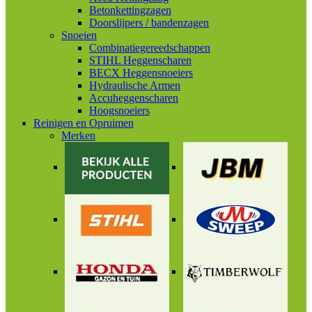
Betonkettingzagen
Doorslijpers / bandenzagen
Snoeien
Combinatiegereedschappen
STIHL Heggenscharen
BECX Heggensnoeiers
Hydraulische Armen
Accuheggenscharen
Hoogsnoeiers
Reinigen en Opruimen
Merken