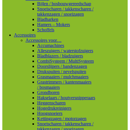
Bijlen / bosbouwgereedschap
Snoeischaren / takkenscharen /
takkenzagen / snoeizagen
Bladharken
Hamers – Mokers
Schoffels
Accessoires
Accessoires voor…
Accumachines
Alleszuigers / waterstofzuigers
Bladblazers / bladzuigers
CombiSysteem / MultiSysteem
Doorslijpers / bandenzagen
Drukspuiten / nevelspuiten
Grasmaaiers / mulchmaaiers
Grastrimmers / kantenmaaiers
/ bosmaaiers
Grondboren
Hakselaars / houtversnipperaars
Heggenscharen
Hogedrukreinigers
Hoogsnoeiers
Kettingzagen / motorzagen
Snoeischaren / takkenscharen /
takkenzagen / snoeizagen