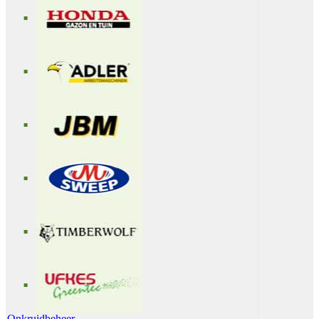
Onkruidbeheer