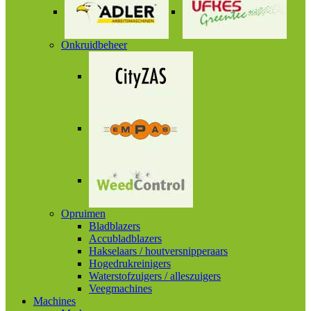
Onkruidbeheer
Opruimen
Bladblazers
Accubladblazers
Hakselaars / houtversnipperaars
Hogedrukreinigers
Waterstofzuigers / alleszuigers
Veegmachines
Machines