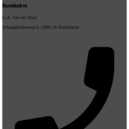
Bezoekadres
G.A. van der Waal
Schaapherderweg 6, 2988 CK Ridderkerk