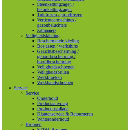
Steenketttingzagen /
betonketttingzagen
Tuinfrezen / grondfrezen
Verticuteermachines /
gazonbeluchters
Zitmaaiers
Veiligheidskleding
Beschermende kleding
Bosjassen / werkshirts
Gezichtsbescherming /
gehoorbescherming /
hoofdbescherming
Veiligheidsschoenen
Veiligheidsbrillen
Werkbroeken
Werkhandschoenen
Service
Service
Onderhoud
Productaanvraag
Productinstallatie
Klantenservice & Retourneren
Winteronderhoud
Bronnen
STIHL Bronnen