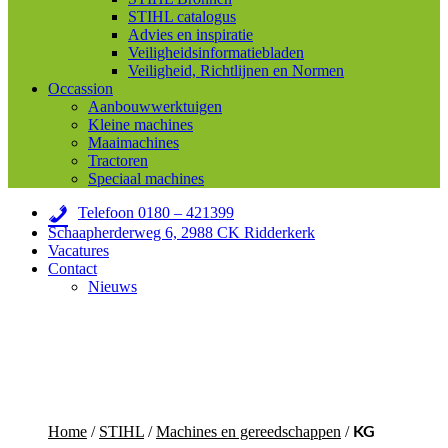
STIHL catalogus
Advies en inspiratie
Veiligheidsinformatiebladen
Veiligheid, Richtlijnen en Normen
Occassion
Aanbouwwerktuigen
Kleine machines
Maaimachines
Tractoren
Speciaal machines
Telefoon 0180 – 421399
Schaapherderweg 6, 2988 CK Ridderkerk
Vacatures
Contact
Nieuws
Home
/
STIHL
/
Machines en gereedschappen
/
KG