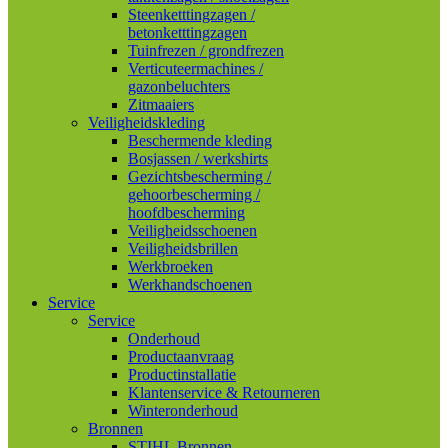
Steenketttingzagen /
betonketttingzagen
Tuinfrezen / grondfrezen
Verticuteermachines /
gazonbeluchters
Zitmaaiers
Veiligheidskleding
Beschermende kleding
Bosjassen / werkshirts
Gezichtsbescherming /
gehoorbescherming /
hoofdbescherming
Veiligheidsschoenen
Veiligheidsbrillen
Werkbroeken
Werkhandschoenen
Service
Service
Onderhoud
Productaanvraag
Productinstallatie
Klantenservice & Retourneren
Winteronderhoud
Bronnen
STIHL Bronnen