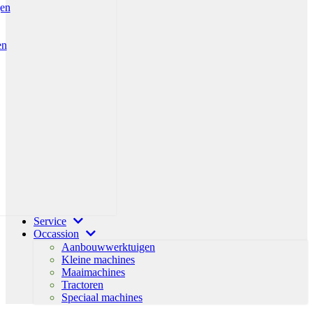
gen
en
Service
Occassion
Aanbouwwerktuigen
Kleine machines
Maaimachines
Tractoren
Speciaal machines