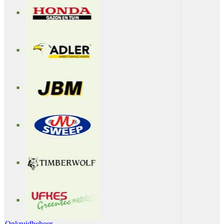
Onkruidbeheer