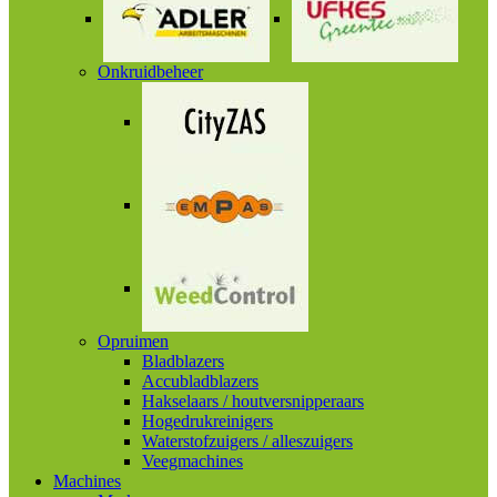
Onkruidbeheer
Opruimen
Bladblazers
Accubladblazers
Hakselaars / houtversnipperaars
Hogedrukreinigers
Waterstofzuigers / alleszuigers
Veegmachines
Machines