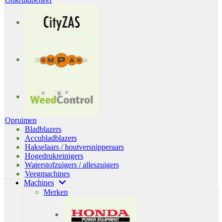
Opruimen
Bladblazers
Accubladblazers
Hakselaars / houtversnipperaars
Hogedrukreinigers
Waterstofzuigers / alleszuigers
Veegmachines
Machines
Merken