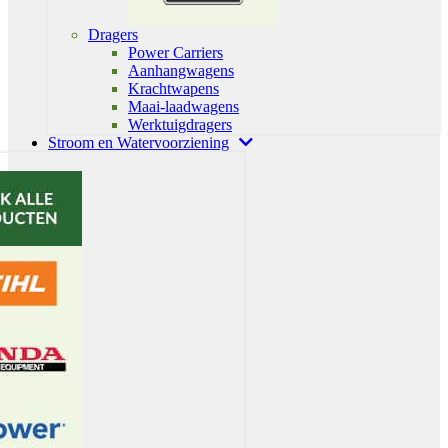
Dragers
Power Carriers
Aanhangwagens
Krachtwapens
Maai-laadwagens
Werktuigdragers
Stroom en Watervoorziening