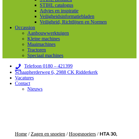
STIHL catalogus
Advies en inspiratie
Veiligheidsinformatiebladen
Veiligheid, Richtlijnen en Normen
Occassion
Aanbouwwerktuigen
Kleine machines
Maaimachines
Tractoren
Speciaal machines
Telefoon 0180 – 421399
Schaapherderweg 6, 2988 CK Ridderkerk
Vacatures
Contact
Nieuws
Home
/
Zagen en snoeien
/
Hoogsnoeiers
/
HTA 30,