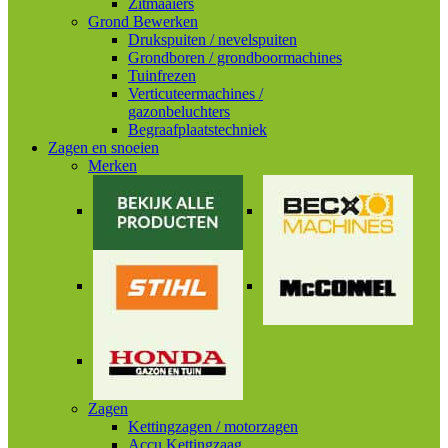
Zitmaaiers
Grond Bewerken
Drukspuiten / nevelspuiten
Grondboren / grondboormachines
Tuinfrezen
Verticuteermachines /
gazonbeluchters
Begraafplaatstechniek
Zagen en snoeien
Merken
Zagen
Kettingzagen / motorzagen
Accu Kettingzaag