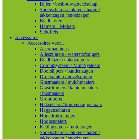
Bijlen / bosbouwgereedschap
Snoeischaren / takkenscharen /
takkenzagen / snoeizagen
Bladharken
Hamers – Mokers
Schoffels
Accessoires
Accessoires voor…
Accumachines
Alleszuigers / waterstofzuigers
Bladblazers / bladzuigers
CombiSysteem / MultiSysteem
Doorslijpers / bandenzagen
Drukspuiten / nevelspuiten
Grasmaaiers / mulchmaaiers
Grastrimmers / kantenmaaiers
/ bosmaaiers
Grondboren
Hakselaars / houtversnipperaars
Heggenscharen
Hogedrukreinigers
Hoogsnoeiers
Kettingzagen / motorzagen
Snoeischaren / takkenscharen /
takkenzagen / snoeizagen