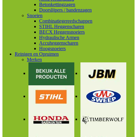
Betonkettingzagen
Doorslijpers / bandenzagen
Snoeien
Combinatiegereedschappen
STIHL Heggenscharen
BECX Heggensnoeiers
Hydraulische Armen
Accuheggenscharen
Hoogsnoeiers
Reinigen en Opruimen
Merken