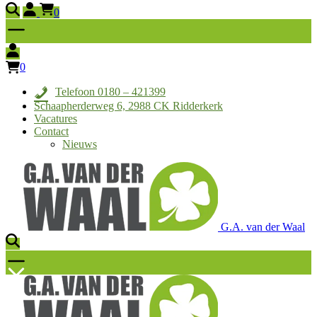
0
0
Telefoon 0180 – 421399
Schaapherderweg 6, 2988 CK Ridderkerk
Vacatures
Contact
Nieuws
G.A. van der Waal