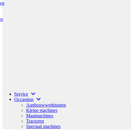
gen
en
Service
Occassion
Aanbouwwerktuigen
Kleine machines
Maaimachines
Tractoren
Speciaal machines