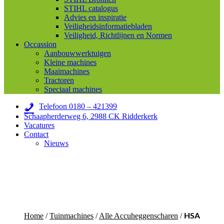
STIHL catalogus
Advies en inspiratie
Veiligheidsinformatiebladen
Veiligheid, Richtlijnen en Normen
Occassion
Aanbouwwerktuigen
Kleine machines
Maaimachines
Tractoren
Speciaal machines
Telefoon 0180 – 421399
Schaapherderweg 6, 2988 CK Ridderkerk
Vacatures
Contact
Nieuws
Home
/
Tuinmachines
/
Alle Accuheggenscharen
/
HSA