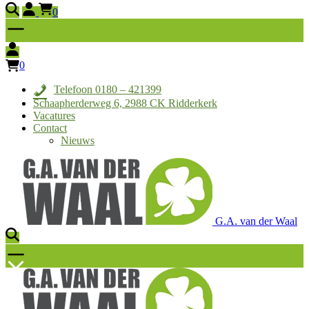
0
0
Telefoon 0180 – 421399
Schaapherderweg 6, 2988 CK Ridderkerk
Vacatures
Contact
Nieuws
G.A. van der Waal