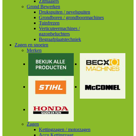
Zitmaaiers
Grond Bewerken
Drukspuiten / nevelspuiten
Grondboren / grondboormachines
Tuinfrezen
Verticuteermachines /
gazonbeluchters
Begraafplaatstechniek
Zagen en snoeien
Merken
Zagen
Kettingzagen / motorzagen
Accu Kettingzaag