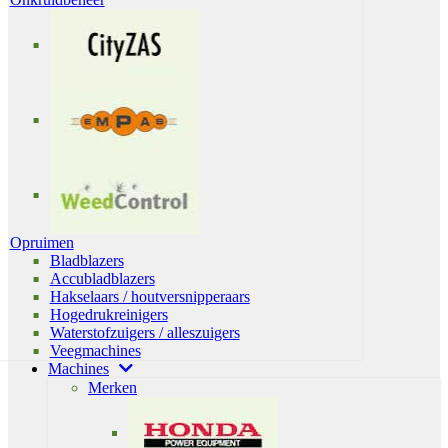
Opruimen
Bladblazers
Accubladblazers
Hakselaars / houtversnipperaars
Hogedrukreinigers
Waterstofzuigers / alleszuigers
Veegmachines
Machines
Merken