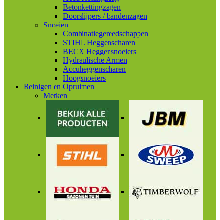
Betonkettingzagen
Doorslijpers / bandenzagen
Snoeien
Combinatiegereedschappen
STIHL Heggenscharen
BECX Heggensnoeiers
Hydraulische Armen
Accuheggenscharen
Hoogsnoeiers
Reinigen en Opruimen
Merken