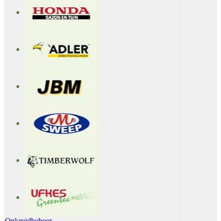
Onkruidbeheer