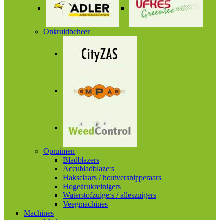
Onkruidbeheer
Opruimen
Bladblazers
Accubladblazers
Hakselaars / houtversnipperaars
Hogedrukreinigers
Waterstofzuigers / alleszuigers
Veegmachines
Machines