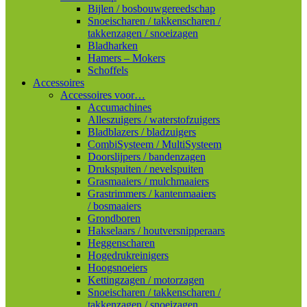
Bijlen / bosbouwgereedschap
Snoeischaren / takkenscharen /
takkenzagen / snoeizagen
Bladharken
Hamers – Mokers
Schoffels
Accessoires
Accessoires voor…
Accumachines
Alleszuigers / waterstofzuigers
Bladblazers / bladzuigers
CombiSysteem / MultiSysteem
Doorslijpers / bandenzagen
Drukspuiten / nevelspuiten
Grasmaaiers / mulchmaaiers
Grastrimmers / kantenmaaiers
/ bosmaaiers
Grondboren
Hakselaars / houtversnipperaars
Heggenscharen
Hogedrukreinigers
Hoogsnoeiers
Kettingzagen / motorzagen
Snoeischaren / takkenscharen /
takkenzagen / snoeizagen