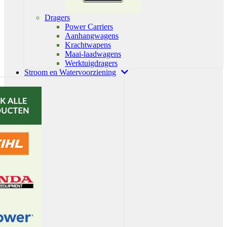
Dragers
Power Carriers
Aanhangwagens
Krachtwapens
Maai-laadwagens
Werktuigdragers
Stroom en Watervoorziening