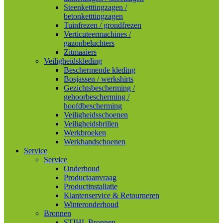
Steenketttingzagen /
betonketttingzagen
Tuinfrezen / grondfrezen
Verticuteermachines /
gazonbeluchters
Zitmaaiers
Veiligheidskleding
Beschermende kleding
Bosjassen / werkshirts
Gezichtsbescherming /
gehoorbescherming /
hoofdbescherming
Veiligheidsschoenen
Veiligheidsbrillen
Werkbroeken
Werkhandschoenen
Service
Service
Onderhoud
Productaanvraag
Productinstallatie
Klantenservice & Retourneren
Winteronderhoud
Bronnen
STIHL Bronnen