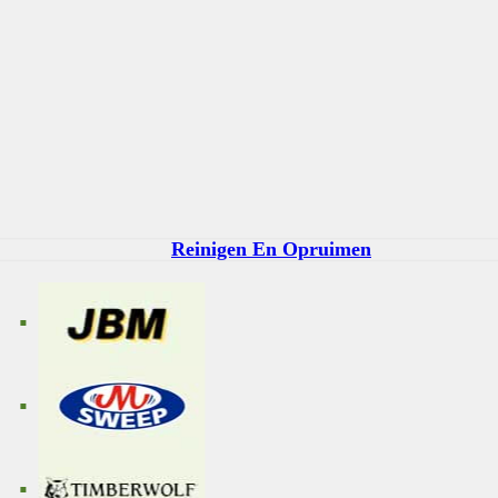
Reinigen En Opruimen