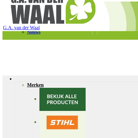
Telefoon 0180 – 421399
Schaapherderweg 6, 2988 CK Ridderkerk
Vacatures
Contact
G.A. van der Waal
Nieuws
Merken