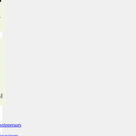
snipperaars
leszuigers