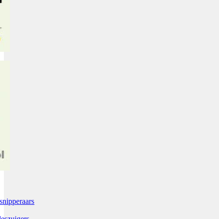
snipperaars
leszuigers