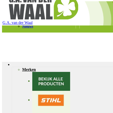
Telefoon 0180 – 421399
Schaapherderweg 6, 2988 CK Ridderkerk
Vacatures
Contact
G.A. van der Waal
Nieuws
Merken