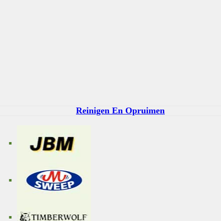
Reinigen En Opruimen