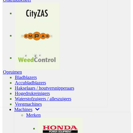
Opruimen
Bladblazers
Accubladblazers
Hakselaars / houtversnipperaars
Hogedrukreinigers
Waterstofzuigers / alleszuigers
Veegmachines
Machines
Merken