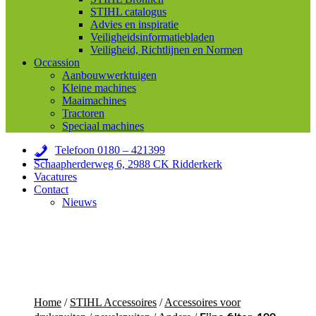
STIHL catalogus
Advies en inspiratie
Veiligheidsinformatiebladen
Veiligheid, Richtlijnen en Normen
Occassion
Aanbouwwerktuigen
Kleine machines
Maaimachines
Tractoren
Speciaal machines
Telefoon 0180 – 421399
Schaapherderweg 6, 2988 CK Ridderkerk
Vacatures
Contact
Nieuws
Home
/
STIHL Accessoires
/
Accessoires voor