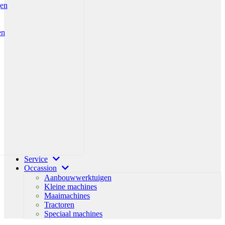
gen
en
Service
Occassion
Aanbouwwerktuigen
Kleine machines
Maaimachines
Tractoren
Speciaal machines