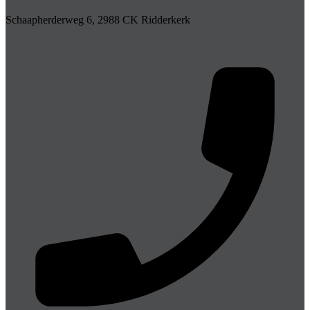
Schaapherderweg 6, 2988 CK Ridderkerk