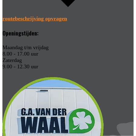
routebeschrijving opvragen
Openingstijden:
Maandag t/m vrijdag
8.00 - 17.00 uur
Zaterdag
9.00 - 12.30 uur