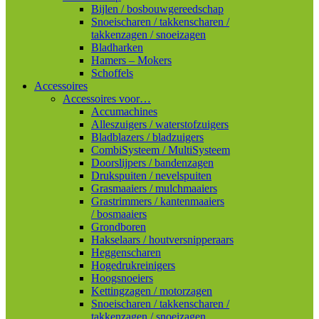
Bijlen / bosbouwgereedschap
Snoeischaren / takkenscharen /
takkenzagen / snoeizagen
Bladharken
Hamers – Mokers
Schoffels
Accessoires
Accessoires voor…
Accumachines
Alleszuigers / waterstofzuigers
Bladblazers / bladzuigers
CombiSysteem / MultiSysteem
Doorslijpers / bandenzagen
Drukspuiten / nevelspuiten
Grasmaaiers / mulchmaaiers
Grastrimmers / kantenmaaiers
/ bosmaaiers
Grondboren
Hakselaars / houtversnipperaars
Heggenscharen
Hogedrukreinigers
Hoogsnoeiers
Kettingzagen / motorzagen
Snoeischaren / takkenscharen /
takkenzagen / snoeizagen