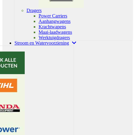
Dragers
Power Carriers
Aanhangwagens
Krachtwapens
Maai-laadwagens
Werktuigdragers
Stroom en Watervoorziening