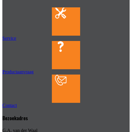
Service
Productaanvraag
Contact
Bezoekadres
G.A. van der Waal