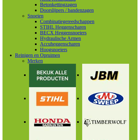
Betonkettingzagen
Doorslijpers / bandenzagen
Snoeien
Combinatiegereedschappen
STIHL Heggenscharen
BECX Heggensnoeiers
Hydraulische Armen
Accuheggenscharen
Hoogsnoeiers
Reinigen en Opruimen
Merken