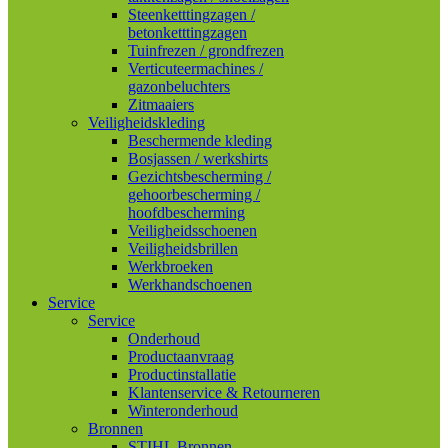
Steenketttingzagen /
betonketttingzagen
Tuinfrezen / grondfrezen
Verticuteermachines /
gazonbeluchters
Zitmaaiers
Veiligheidskleding
Beschermende kleding
Bosjassen / werkshirts
Gezichtsbescherming /
gehoorbescherming /
hoofdbescherming
Veiligheidsschoenen
Veiligheidsbrillen
Werkbroeken
Werkhandschoenen
Service
Service
Onderhoud
Productaanvraag
Productinstallatie
Klantenservice & Retourneren
Winteronderhoud
Bronnen
STIHL Bronnen