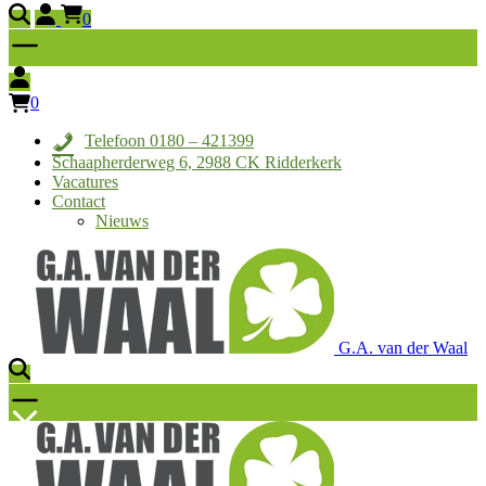
0
0
Telefoon 0180 – 421399
Schaapherderweg 6, 2988 CK Ridderkerk
Vacatures
Contact
Nieuws
G.A. van der Waal