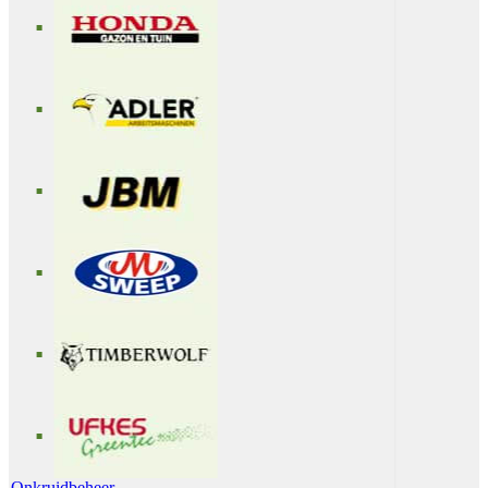
Onkruidbeheer