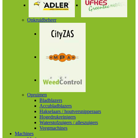
Onkruidbeheer
Opruimen
Bladblazers
Accubladblazers
Hakselaars / houtversnipperaars
Hogedrukreinigers
Waterstofzuigers / alleszuigers
Veegmachines
Machines