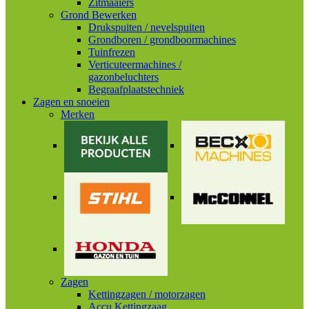
Zitmaaiers
Grond Bewerken
Drukspuiten / nevelspuiten
Grondboren / grondboormachines
Tuinfrezen
Verticuteermachines /
gazonbeluchters
Begraafplaatstechniek
Zagen en snoeien
Merken
Zagen
Kettingzagen / motorzagen
Accu Kettingzaag