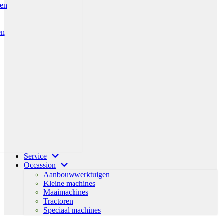
gen
en
Service
Occassion
Aanbouwwerktuigen
Kleine machines
Maaimachines
Tractoren
Speciaal machines