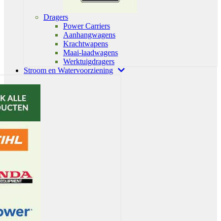
Dragers
Power Carriers
Aanhangwagens
Krachtwapens
Maai-laadwagens
Werktuigdragers
Stroom en Watervoorziening