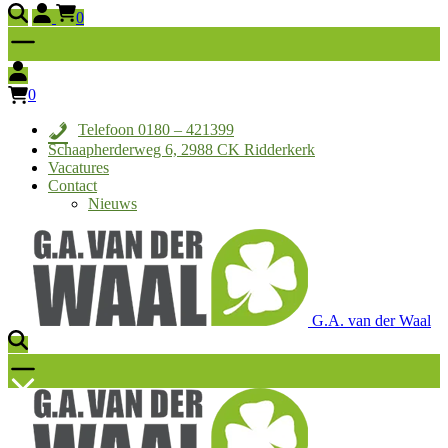
0
0
Telefoon 0180 – 421399
Schaapherderweg 6, 2988 CK Ridderkerk
Vacatures
Contact
Nieuws
G.A. van der Waal