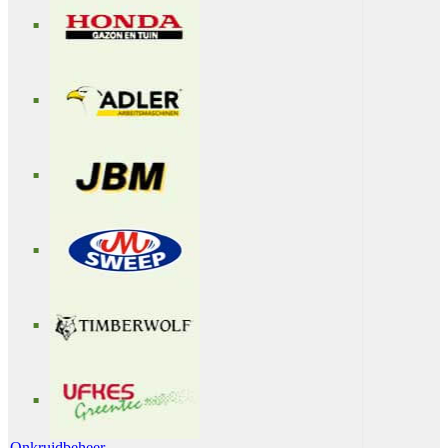
Onkruidbeheer