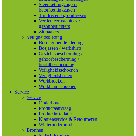
Steenketttingzagen /
betonketttingzagen
Tuinfrezen / grondfrezen
Verticuteermachines /
gazonbeluchters
Zitmaaiers
Veiligheidskleding
Beschermende kleding
Bosjassen / werkshirts
Gezichtsbescherming /
gehoorbescherming /
hoofdbescherming
Veiligheidsschoenen
Veiligheidsbrillen
Werkbroeken
Werkhandschoenen
Service
Service
Onderhoud
Productaanvraag
Productinstallatie
Klantenservice & Retourneren
Winteronderhoud
Bronnen
STIHL Bronnen