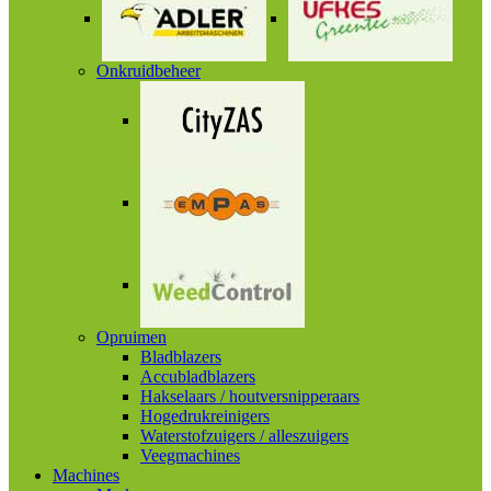
Onkruidbeheer
Opruimen
Bladblazers
Accubladblazers
Hakselaars / houtversnipperaars
Hogedrukreinigers
Waterstofzuigers / alleszuigers
Veegmachines
Machines