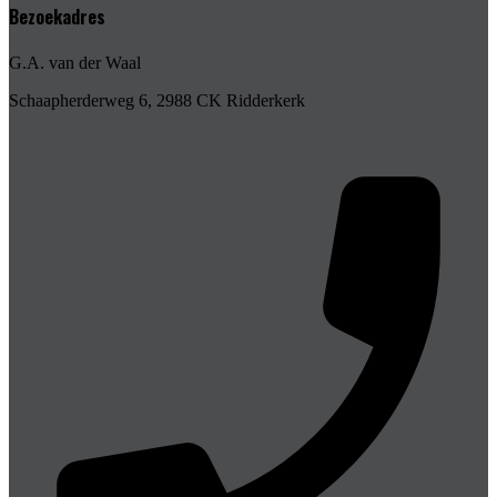
Bezoekadres
G.A. van der Waal
Schaapherderweg 6, 2988 CK Ridderkerk