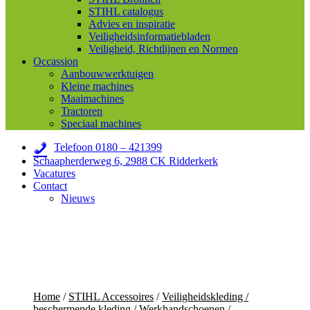
STIHL catalogus
Advies en inspiratie
Veiligheidsinformatiebladen
Veiligheid, Richtlijnen en Normen
Occassion
Aanbouwwerktuigen
Kleine machines
Maaimachines
Tractoren
Speciaal machines
Telefoon 0180 – 421399
Schaapherderweg 6, 2988 CK Ridderkerk
Vacatures
Contact
Nieuws
Home
/
STIHL Accessoires
/
Veiligheidskleding /
beschermende kleding
/
Werkhandschoenen /