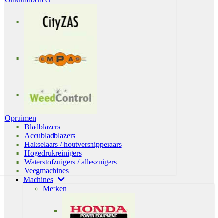
Opruimen
Bladblazers
Accubladblazers
Hakselaars / houtversnipperaars
Hogedrukreinigers
Waterstofzuigers / alleszuigers
Veegmachines
Machines
Merken