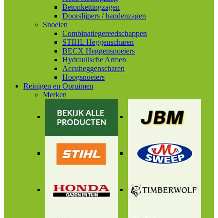
Betonkettingzagen
Doorslijpers / bandenzagen
Snoeien
Combinatiegereedschappen
STIHL Heggenscharen
BECX Heggensnoeiers
Hydraulische Armen
Accuheggenscharen
Hoogsnoeiers
Reinigen en Opruimen
Merken