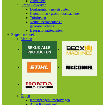
Zitmaaiers
Grond Bewerken
Drukspuiten / nevelspuiten
Grondboren / grondboormachines
Tuinfrezen
Verticuteermachines /
gazonbeluchters
Begraafplaatstechniek
Zagen en snoeien
Merken
Zagen
Kettingzagen / motorzagen
Accu Kettingzaag