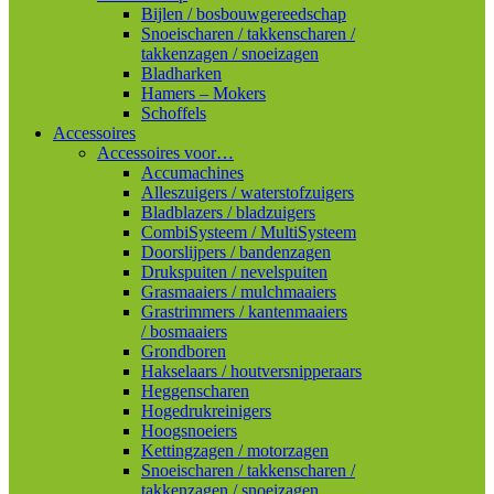
Bijlen / bosbouwgereedschap
Snoeischaren / takkenscharen /
takkenzagen / snoeizagen
Bladharken
Hamers – Mokers
Schoffels
Accessoires
Accessoires voor…
Accumachines
Alleszuigers / waterstofzuigers
Bladblazers / bladzuigers
CombiSysteem / MultiSysteem
Doorslijpers / bandenzagen
Drukspuiten / nevelspuiten
Grasmaaiers / mulchmaaiers
Grastrimmers / kantenmaaiers
/ bosmaaiers
Grondboren
Hakselaars / houtversnipperaars
Heggenscharen
Hogedrukreinigers
Hoogsnoeiers
Kettingzagen / motorzagen
Snoeischaren / takkenscharen /
takkenzagen / snoeizagen