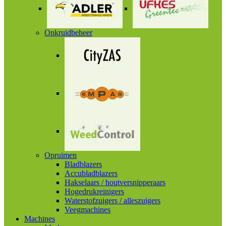
Onkruidbeheer
Opruimen
Bladblazers
Accubladblazers
Hakselaars / houtversnipperaars
Hogedrukreinigers
Waterstofzuigers / alleszuigers
Veegmachines
Machines