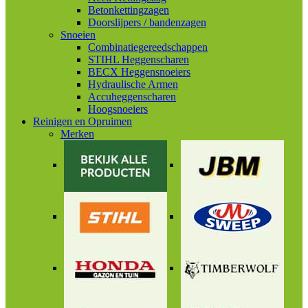
Betonkettingzagen
Doorslijpers / bandenzagen
Snoeien
Combinatiegereedschappen
STIHL Heggenscharen
BECX Heggensnoeiers
Hydraulische Armen
Accuheggenscharen
Hoogsnoeiers
Reinigen en Opruimen
Merken