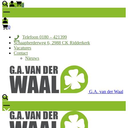
0
0
Telefoon 0180 – 421399
Schaapherderweg 6, 2988 CK Ridderkerk
Vacatures
Contact
Nieuws
G.A. van der Waal