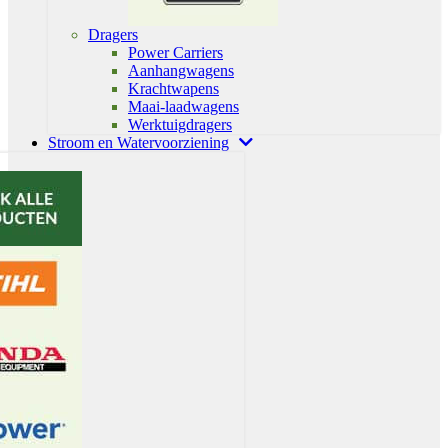
Dragers
Power Carriers
Aanhangwagens
Krachtwapens
Maai-laadwagens
Werktuigdragers
Stroom en Watervoorziening