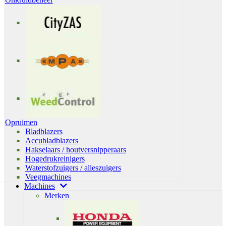
Opruimen
Bladblazers
Accubladblazers
Hakselaars / houtversnipperaars
Hogedrukreinigers
Waterstofzuigers / alleszuigers
Veegmachines
Machines
Merken