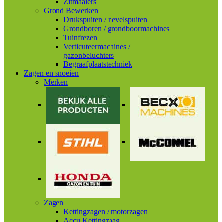
Zitmaaiers
Grond Bewerken
Drukspuiten / nevelspuiten
Grondboren / grondboormachines
Tuinfrezen
Verticuteermachines /
gazonbeluchters
Begraafplaatstechniek
Zagen en snoeien
Merken
Zagen
Kettingzagen / motorzagen
Accu Kettingzaag