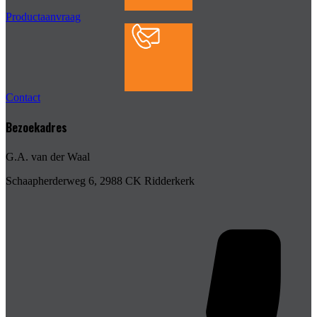
Productaanvraag
Contact
Bezoekadres
G.A. van der Waal
Schaapherderweg 6, 2988 CK Ridderkerk