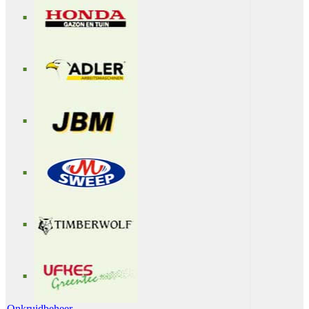
Onkruidbeheer