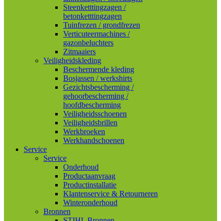
Steenketttingzagen /
betonketttingzagen
Tuinfrezen / grondfrezen
Verticuteermachines /
gazonbeluchters
Zitmaaiers
Veiligheidskleding
Beschermende kleding
Bosjassen / werkshirts
Gezichtsbescherming /
gehoorbescherming /
hoofdbescherming
Veiligheidsschoenen
Veiligheidsbrillen
Werkbroeken
Werkhandschoenen
Service
Service
Onderhoud
Productaanvraag
Productinstallatie
Klantenservice & Retourneren
Winteronderhoud
Bronnen
STIHL Bronnen