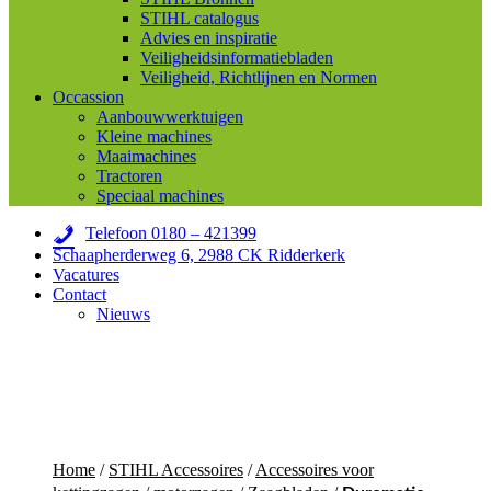
STIHL catalogus
Advies en inspiratie
Veiligheidsinformatiebladen
Veiligheid, Richtlijnen en Normen
Occassion
Aanbouwwerktuigen
Kleine machines
Maaimachines
Tractoren
Speciaal machines
Telefoon 0180 – 421399
Schaapherderweg 6, 2988 CK Ridderkerk
Vacatures
Contact
Nieuws
Home
/
STIHL Accessoires
/
Accessoires voor