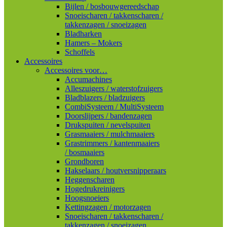
Bijlen / bosbouwgereedschap
Snoeischaren / takkenscharen /
takkenzagen / snoeizagen
Bladharken
Hamers – Mokers
Schoffels
Accessoires
Accessoires voor…
Accumachines
Alleszuigers / waterstofzuigers
Bladblazers / bladzuigers
CombiSysteem / MultiSysteem
Doorslijpers / bandenzagen
Drukspuiten / nevelspuiten
Grasmaaiers / mulchmaaiers
Grastrimmers / kantenmaaiers
/ bosmaaiers
Grondboren
Hakselaars / houtversnipperaars
Heggenscharen
Hogedrukreinigers
Hoogsnoeiers
Kettingzagen / motorzagen
Snoeischaren / takkenscharen /
takkenzagen / snoeizagen