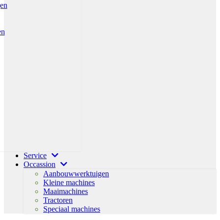
gen
en
Service
Occassion
Aanbouwwerktuigen
Kleine machines
Maaimachines
Tractoren
Speciaal machines