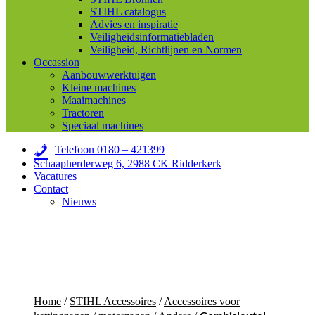
STIHL catalogus
Advies en inspiratie
Veiligheidsinformatiebladen
Veiligheid, Richtlijnen en Normen
Occassion
Aanbouwwerktuigen
Kleine machines
Maaimachines
Tractoren
Speciaal machines
Telefoon 0180 – 421399
Schaapherderweg 6, 2988 CK Ridderkerk
Vacatures
Contact
Nieuws
Home
/
STIHL Accessoires
/
Accessoires voor