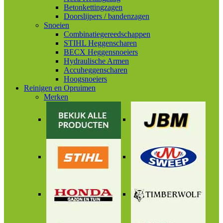
Betonkettingzagen
Doorslijpers / bandenzagen
Snoeien
Combinatiegereedschappen
STIHL Heggenscharen
BECX Heggensnoeiers
Hydraulische Armen
Accuheggenscharen
Hoogsnoeiers
Reinigen en Opruimen
Merken