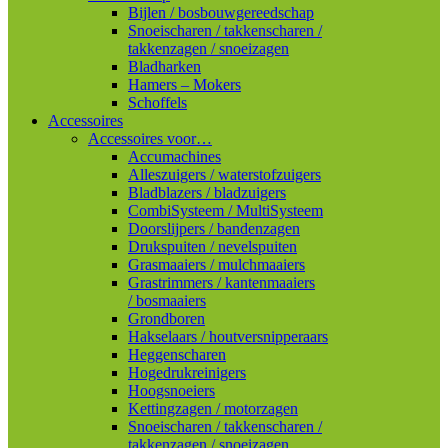
Bijlen / bosbouwgereedschap
Snoeischaren / takkenscharen /
takkenzagen / snoeizagen
Bladharken
Hamers – Mokers
Schoffels
Accessoires
Accessoires voor…
Accumachines
Alleszuigers / waterstofzuigers
Bladblazers / bladzuigers
CombiSysteem / MultiSysteem
Doorslijpers / bandenzagen
Drukspuiten / nevelspuiten
Grasmaaiers / mulchmaaiers
Grastrimmers / kantenmaaiers
/ bosmaaiers
Grondboren
Hakselaars / houtversnipperaars
Heggenscharen
Hogedrukreinigers
Hoogsnoeiers
Kettingzagen / motorzagen
Snoeischaren / takkenscharen /
takkenzagen / snoeizagen