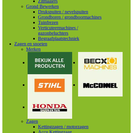
Zitmaaiers
Grond Bewerken
Drukspuiten / nevelspuiten
Grondboren / grondboormachines
Tuinfrezen
Verticuteermachines /
gazonbeluchters
Begraafplaatstechniek
Zagen en snoeien
Merken
Zagen
Kettingzagen / motorzagen
Accu Kettingzaag