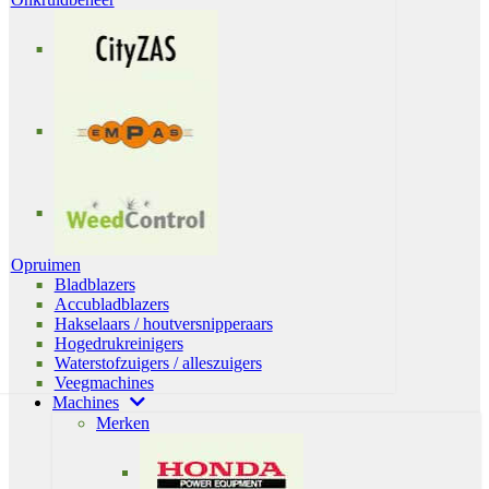
Opruimen
Bladblazers
Accubladblazers
Hakselaars / houtversnipperaars
Hogedrukreinigers
Waterstofzuigers / alleszuigers
Veegmachines
Machines
Merken