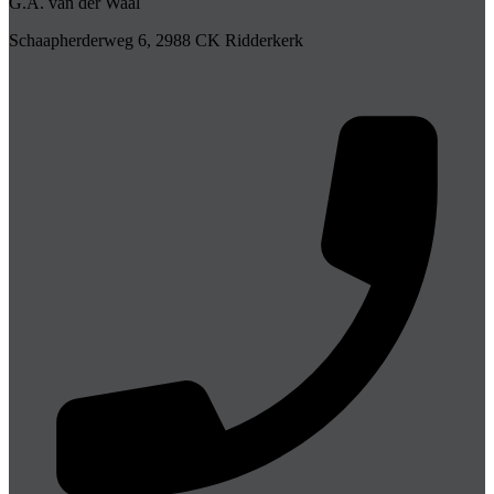
G.A. van der Waal
Schaapherderweg 6, 2988 CK Ridderkerk