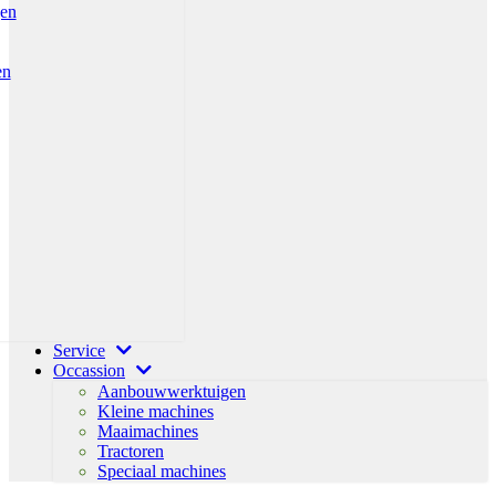
gen
en
Service
Occassion
Aanbouwwerktuigen
Kleine machines
Maaimachines
Tractoren
Speciaal machines