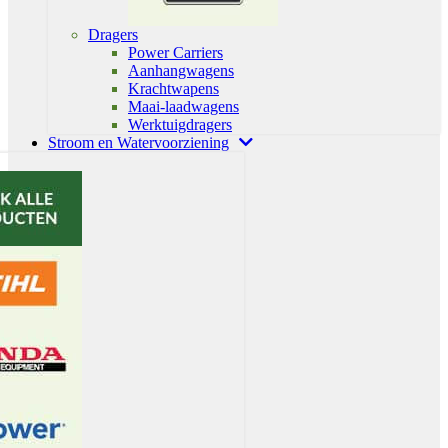
Dragers
Power Carriers
Aanhangwagens
Krachtwapens
Maai-laadwagens
Werktuigdragers
Stroom en Watervoorziening