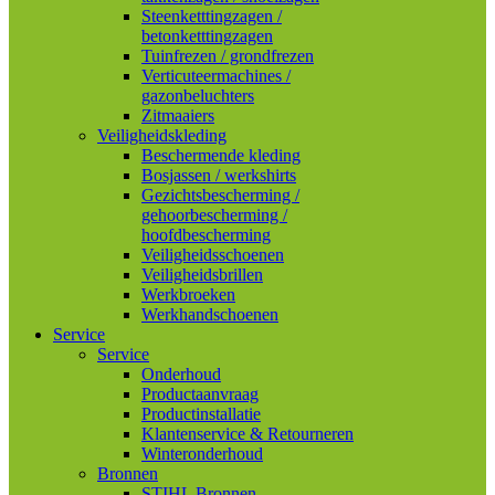
Steenketttingzagen /
betonketttingzagen
Tuinfrezen / grondfrezen
Verticuteermachines /
gazonbeluchters
Zitmaaiers
Veiligheidskleding
Beschermende kleding
Bosjassen / werkshirts
Gezichtsbescherming /
gehoorbescherming /
hoofdbescherming
Veiligheidsschoenen
Veiligheidsbrillen
Werkbroeken
Werkhandschoenen
Service
Service
Onderhoud
Productaanvraag
Productinstallatie
Klantenservice & Retourneren
Winteronderhoud
Bronnen
STIHL Bronnen