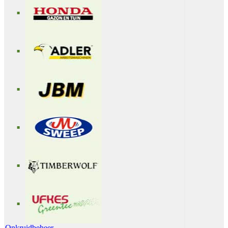
Onkruidbeheer