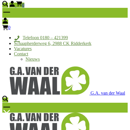
0
0
Telefoon 0180 – 421399
Schaapherderweg 6, 2988 CK Ridderkerk
Vacatures
Contact
Nieuws
G.A. van der Waal