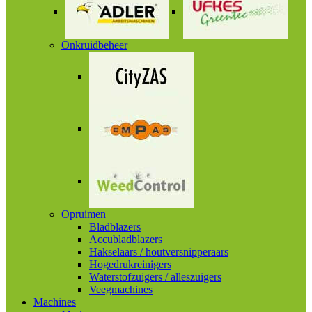
Onkruidbeheer
Opruimen
Bladblazers
Accubladblazers
Hakselaars / houtversnipperaars
Hogedrukreinigers
Waterstofzuigers / alleszuigers
Veegmachines
Machines