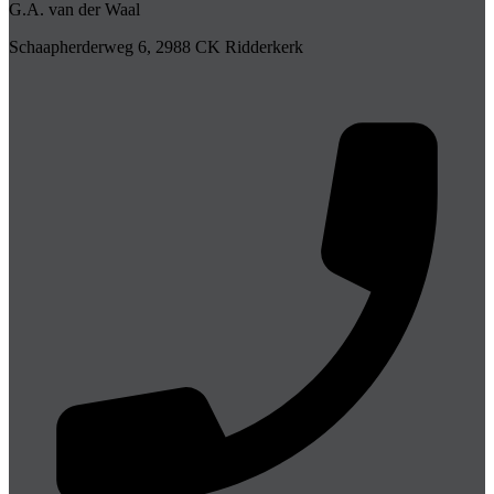
G.A. van der Waal
Schaapherderweg 6, 2988 CK Ridderkerk