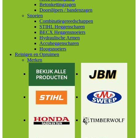
Betonkettingzagen
Doorslijpers / bandenzagen
Snoeien
Combinatiegereedschappen
STIHL Heggenscharen
BECX Heggensnoeiers
Hydraulische Armen
Accuheggenscharen
Hoogsnoeiers
Reinigen en Opruimen
Merken