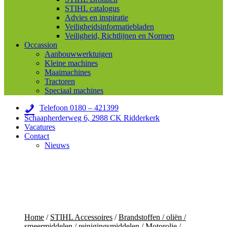
STIHL catalogus
Advies en inspiratie
Veiligheidsinformatiebladen
Veiligheid, Richtlijnen en Normen
Occassion
Aanbouwwerktuigen
Kleine machines
Maaimachines
Tractoren
Speciaal machines
Telefoon 0180 – 421399
Schaapherderweg 6, 2988 CK Ridderkerk
Vacatures
Contact
Nieuws
Home
/
STIHL Accessoires
/
Brandstoffen / oliën /
smeermiddelen / reinigingsmiddelen
/
Motorolie /