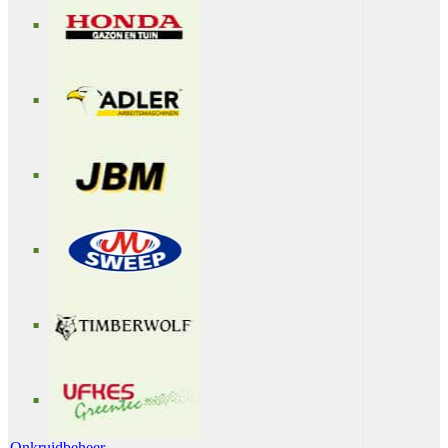
Onkruidbeheer