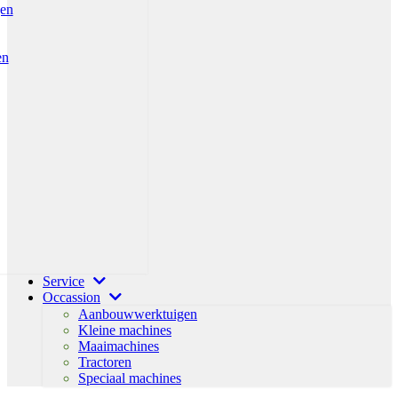
gen
en
Service
Occassion
Aanbouwwerktuigen
Kleine machines
Maaimachines
Tractoren
Speciaal machines