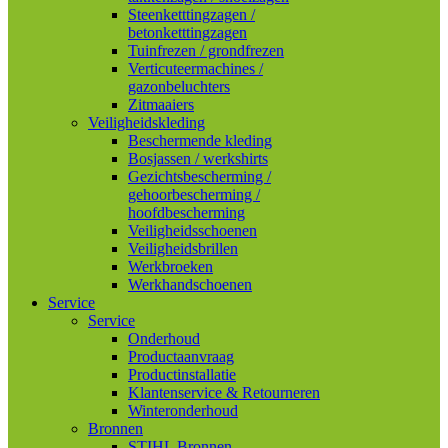
Steenketttingzagen /
betonketttingzagen
Tuinfrezen / grondfrezen
Verticuteermachines /
gazonbeluchters
Zitmaaiers
Veiligheidskleding
Beschermende kleding
Bosjassen / werkshirts
Gezichtsbescherming /
gehoorbescherming /
hoofdbescherming
Veiligheidsschoenen
Veiligheidsbrillen
Werkbroeken
Werkhandschoenen
Service
Service
Onderhoud
Productaanvraag
Productinstallatie
Klantenservice & Retourneren
Winteronderhoud
Bronnen
STIHL Bronnen