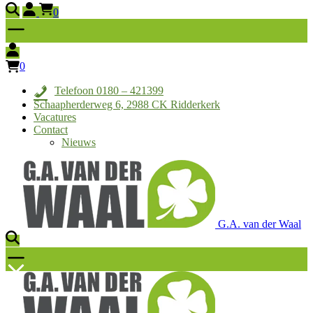
0
0
Telefoon 0180 – 421399
Schaapherderweg 6, 2988 CK Ridderkerk
Vacatures
Contact
Nieuws
G.A. van der Waal