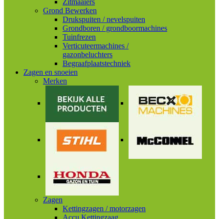
Zitmaaiers
Grond Bewerken
Drukspuiten / nevelspuiten
Grondboren / grondboormachines
Tuinfrezen
Verticuteermachines /
gazonbeluchters
Begraafplaatstechniek
Zagen en snoeien
Merken
Zagen
Kettingzagen / motorzagen
Accu Kettingzaag