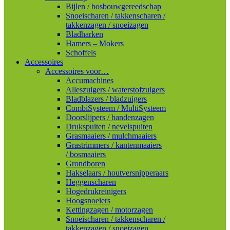
Bijlen / bosbouwgereedschap
Snoeischaren / takkenscharen /
takkenzagen / snoeizagen
Bladharken
Hamers – Mokers
Schoffels
Accessoires
Accessoires voor…
Accumachines
Alleszuigers / waterstofzuigers
Bladblazers / bladzuigers
CombiSysteem / MultiSysteem
Doorslijpers / bandenzagen
Drukspuiten / nevelspuiten
Grasmaaiers / mulchmaaiers
Grastrimmers / kantenmaaiers
/ bosmaaiers
Grondboren
Hakselaars / houtversnipperaars
Heggenscharen
Hogedrukreinigers
Hoogsnoeiers
Kettingzagen / motorzagen
Snoeischaren / takkenscharen /
takkenzagen / snoeizagen