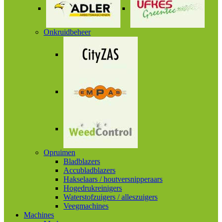
Onkruidbeheer
Opruimen
Bladblazers
Accubladblazers
Hakselaars / houtversnipperaars
Hogedrukreinigers
Waterstofzuigers / alleszuigers
Veegmachines
Machines