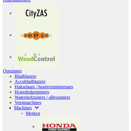
Opruimen
Bladblazers
Accubladblazers
Hakselaars / houtversnipperaars
Hogedrukreinigers
Waterstofzuigers / alleszuigers
Veegmachines
Machines
Merken