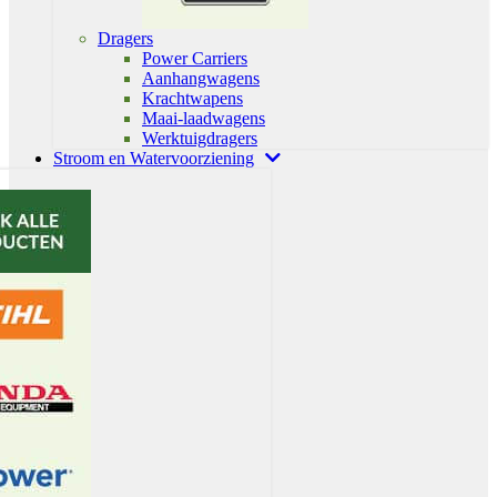
Dragers
Power Carriers
Aanhangwagens
Krachtwapens
Maai-laadwagens
Werktuigdragers
Stroom en Watervoorziening