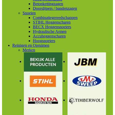
Betonkettingzagen
Doorslijpers / bandenzagen
Snoeien
Combinatiegereedschappen
STIHL Heggenscharen
BECX Heggensnoeiers
Hydraulische Armen
Accuheggenscharen
Hoogsnoeiers
Reinigen en Opruimen
Merken