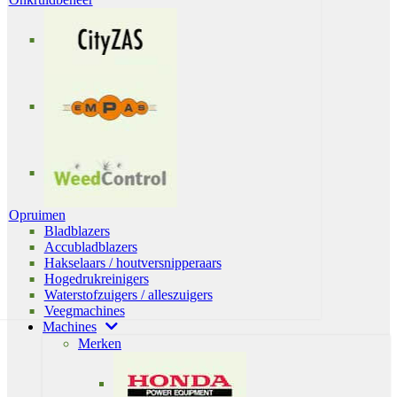
Opruimen
Bladblazers
Accubladblazers
Hakselaars / houtversnipperaars
Hogedrukreinigers
Waterstofzuigers / alleszuigers
Veegmachines
Machines
Merken