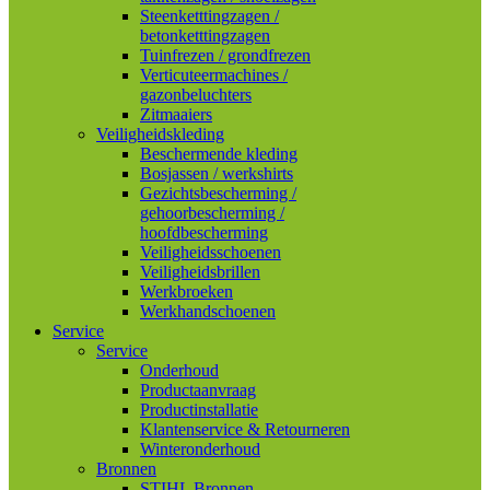
Steenketttingzagen /
betonketttingzagen
Tuinfrezen / grondfrezen
Verticuteermachines /
gazonbeluchters
Zitmaaiers
Veiligheidskleding
Beschermende kleding
Bosjassen / werkshirts
Gezichtsbescherming /
gehoorbescherming /
hoofdbescherming
Veiligheidsschoenen
Veiligheidsbrillen
Werkbroeken
Werkhandschoenen
Service
Service
Onderhoud
Productaanvraag
Productinstallatie
Klantenservice & Retourneren
Winteronderhoud
Bronnen
STIHL Bronnen