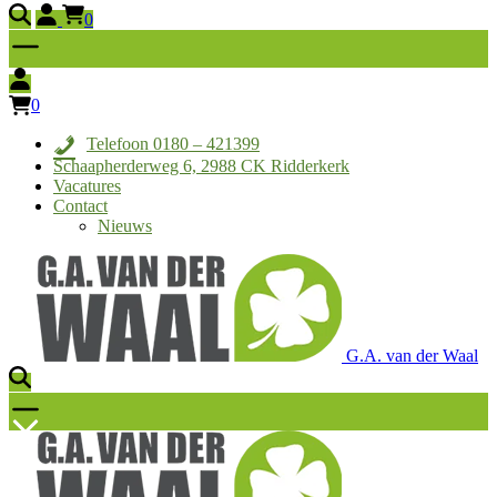
0
0
Telefoon 0180 – 421399
Schaapherderweg 6, 2988 CK Ridderkerk
Vacatures
Contact
Nieuws
G.A. van der Waal