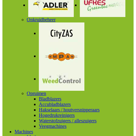
Onkruidbeheer
Opruimen
Bladblazers
Accubladblazers
Hakselaars / houtversnipperaars
Hogedrukreinigers
Waterstofzuigers / alleszuigers
Veegmachines
Machines