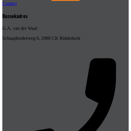
Contact
Bezoekadres
G.A. van der Waal
Schaapherderweg 6, 2988 CK Ridderkerk