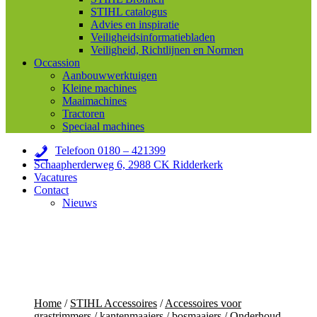
STIHL catalogus
Advies en inspiratie
Veiligheidsinformatiebladen
Veiligheid, Richtlijnen en Normen
Occassion
Aanbouwwerktuigen
Kleine machines
Maaimachines
Tractoren
Speciaal machines
Telefoon 0180 – 421399
Schaapherderweg 6, 2988 CK Ridderkerk
Vacatures
Contact
Nieuws
Home
/
STIHL Accessoires
/
Accessoires voor
grastrimmers / kantenmaaiers / bosmaaiers
/
Onderhoud