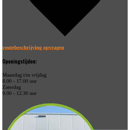
routebeschrijving opvragen
Openingstijden:
Maandag t/m vrijdag
8.00 - 17.00 uur
Zaterdag
9.00 - 12.30 uur