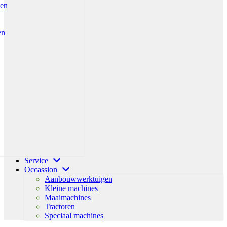
gen
en
Service
Occassion
Aanbouwwerktuigen
Kleine machines
Maaimachines
Tractoren
Speciaal machines