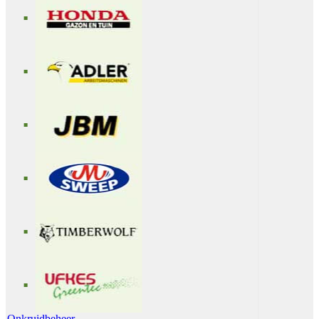
Onkruidbeheer