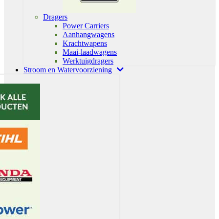
Dragers
Power Carriers
Aanhangwagens
Krachtwapens
Maai-laadwagens
Werktuigdragers
Stroom en Watervoorziening