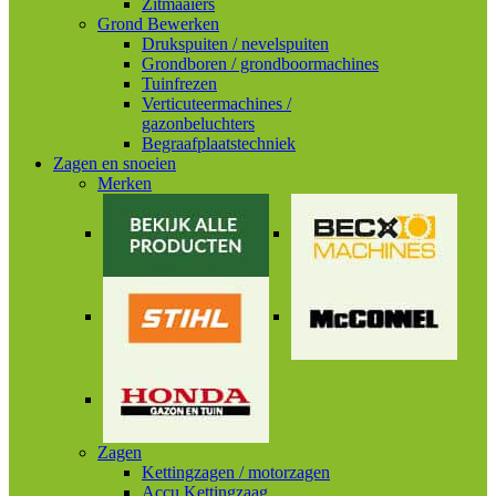
Zitmaaiers
Grond Bewerken
Drukspuiten / nevelspuiten
Grondboren / grondboormachines
Tuinfrezen
Verticuteermachines /
gazonbeluchters
Begraafplaatstechniek
Zagen en snoeien
Merken
Zagen
Kettingzagen / motorzagen
Accu Kettingzaag