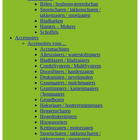
Bijlen / bosbouwgereedschap
Snoeischaren / takkenscharen /
takkenzagen / snoeizagen
Bladharken
Hamers – Mokers
Schoffels
Accessoires
Accessoires voor…
Accumachines
Alleszuigers / waterstofzuigers
Bladblazers / bladzuigers
CombiSysteem / MultiSysteem
Doorslijpers / bandenzagen
Drukspuiten / nevelspuiten
Grasmaaiers / mulchmaaiers
Grastrimmers / kantenmaaiers
/ bosmaaiers
Grondboren
Hakselaars / houtversnipperaars
Heggenscharen
Hogedrukreinigers
Hoogsnoeiers
Kettingzagen / motorzagen
Snoeischaren / takkenscharen /
takkenzagen / snoeizagen