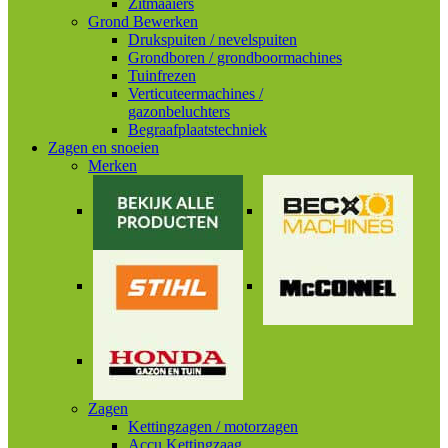
Zitmaaiers
Grond Bewerken
Drukspuiten / nevelspuiten
Grondboren / grondboormachines
Tuinfrezen
Verticuteermachines /
gazonbeluchters
Begraafplaatstechniek
Zagen en snoeien
Merken
Zagen
Kettingzagen / motorzagen
Accu Kettingzaag