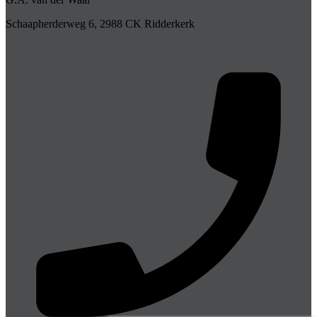
Schaapherderweg 6, 2988 CK Ridderkerk