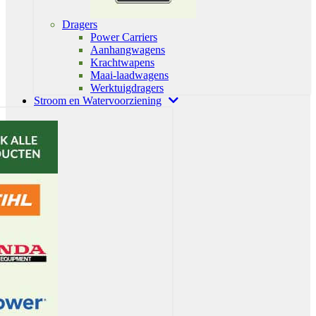
Dragers
Power Carriers
Aanhangwagens
Krachtwapens
Maai-laadwagens
Werktuigdragers
Stroom en Watervoorziening