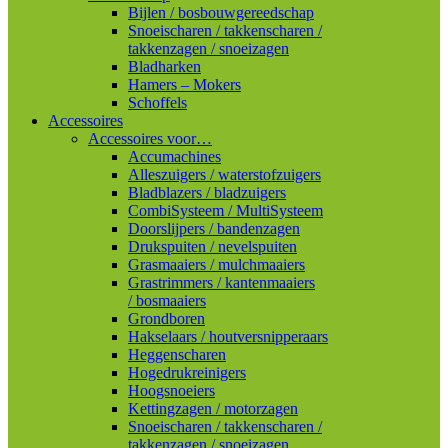
Bijlen / bosbouwgereedschap
Snoeischaren / takkenscharen /
takkenzagen / snoeizagen
Bladharken
Hamers – Mokers
Schoffels
Accessoires
Accessoires voor…
Accumachines
Alleszuigers / waterstofzuigers
Bladblazers / bladzuigers
CombiSysteem / MultiSysteem
Doorslijpers / bandenzagen
Drukspuiten / nevelspuiten
Grasmaaiers / mulchmaaiers
Grastrimmers / kantenmaaiers
/ bosmaaiers
Grondboren
Hakselaars / houtversnipperaars
Heggenscharen
Hogedrukreinigers
Hoogsnoeiers
Kettingzagen / motorzagen
Snoeischaren / takkenscharen /
takkenzagen / snoeizagen