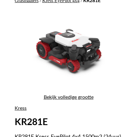
Grasmaaiers
/
Kress EyePilot 4x4
/
KR281E
Bekijk volledige grootte
Kress
KR281E