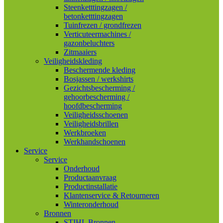
Steenketttingzagen /
betonketttingzagen
Tuinfrezen / grondfrezen
Verticuteermachines /
gazonbeluchters
Zitmaaiers
Veiligheidskleding
Beschermende kleding
Bosjassen / werkshirts
Gezichtsbescherming /
gehoorbescherming /
hoofdbescherming
Veiligheidsschoenen
Veiligheidsbrillen
Werkbroeken
Werkhandschoenen
Service
Service
Onderhoud
Productaanvraag
Productinstallatie
Klantenservice & Retourneren
Winteronderhoud
Bronnen
STIHL Bronnen