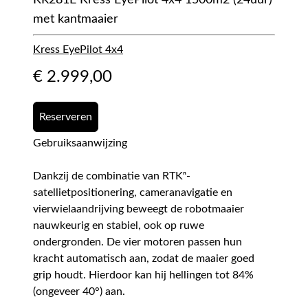
KR281E Kress EyePilot 4x4 1500m2 (24uur)
met kantmaaier
Kress EyePilot 4x4
€
2.999,00
Reserveren
Gebruiksaanwijzing
Dankzij de combinatie van RTKⁿ-
satellietpositionering, cameranavigatie en
vierwielaandrijving beweegt de robotmaaier
nauwkeurig en stabiel, ook op ruwe
ondergronden. De vier motoren passen hun
kracht automatisch aan, zodat de maaier goed
grip houdt. Hierdoor kan hij hellingen tot 84%
(ongeveer 40°) aan.