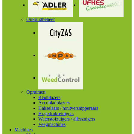
Onkruidbeheer
Opruimen
Bladblazers
Accubladblazers
Hakselaars / houtversnipperaars
Hogedrukreinigers
Waterstofzuigers / alleszuigers
Veegmachines
Machines