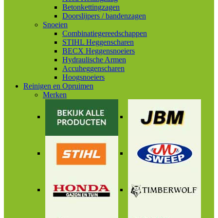
Betonkettingzagen
Doorslijpers / bandenzagen
Snoeien
Combinatiegereedschappen
STIHL Heggenscharen
BECX Heggensnoeiers
Hydraulische Armen
Accuheggenscharen
Hoogsnoeiers
Reinigen en Opruimen
Merken