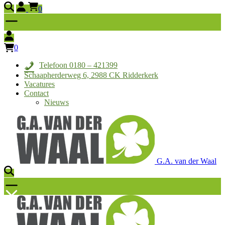
0
0
Telefoon 0180 – 421399
Schaapherderweg 6, 2988 CK Ridderkerk
Vacatures
Contact
Nieuws
G.A. van der Waal