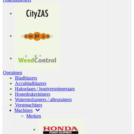
Opruimen
Bladblazers
Accubladblazers
Hakselaars / houtversnipperaars
Hogedrukreinigers
Waterstofzuigers / alleszuigers
Veegmachines
Machines
Merken