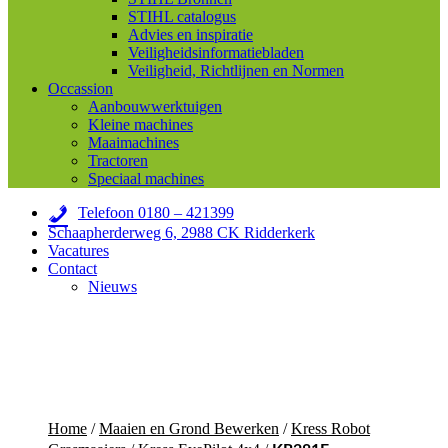
STIHL catalogus
Advies en inspiratie
Veiligheidsinformatiebladen
Veiligheid, Richtlijnen en Normen
Occassion
Aanbouwwerktuigen
Kleine machines
Maaimachines
Tractoren
Speciaal machines
Telefoon 0180 – 421399
Schaapherderweg 6, 2988 CK Ridderkerk
Vacatures
Contact
Nieuws
Home
/
Maaien en Grond Bewerken
/
Kress Robot