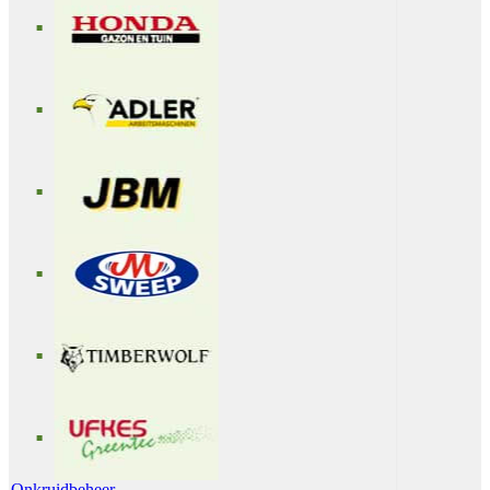
Onkruidbeheer