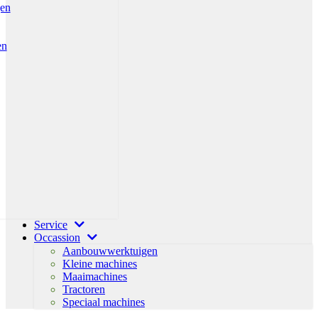
gen
en
Service
Occassion
Aanbouwwerktuigen
Kleine machines
Maaimachines
Tractoren
Speciaal machines