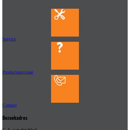
Service
Productaanvraag
Contact
Bezoekadres
G.A. van der Waal